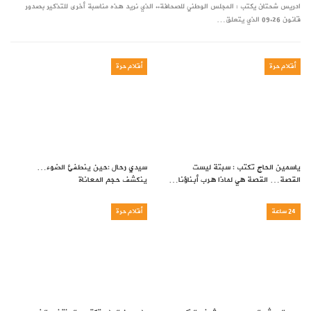
ادريس شحتان يكتب : المجلس الوطني للصحافة.. الذي نريد هذه مناسبة أخرى للتذكير بصدور
قانون 09.26 الذي يتعلق…
أقلام حرة
أقلام حرة
ياسمين الحاج تكتب : سبتة ليست
سيدي رحال :حين ينطفئ الضوء…
القصة… القصة هي لماذا هرب أبناؤنا…
ينكشف حجم المعاناة
24 ساعة
أقلام حرة