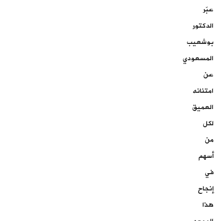
عبّر
الدكتور
بوشعيب
المسعودي
عن
امتنانه
العميق
لكل
من
أسهم
في
إنجاح
هذا