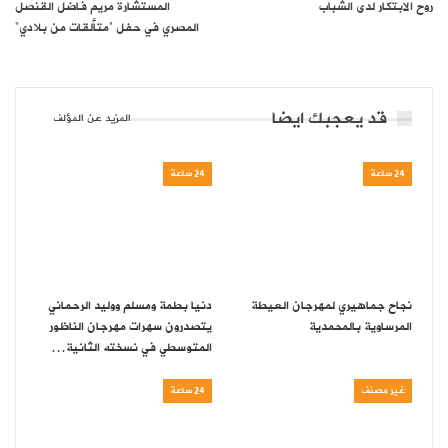
روح الابتكار لدى الشباب
المستشارة مريم فاضل القنصل
المصري في حفل “متألقات من بلادي”
قد يعجبك ايضا
المزيد عن المؤلف
24 ساعة
24 ساعة
نجاح جماهيري لمهرجان العيطة
دنيا بطمة ومسلم ووليد الرحماني
المرساوية بالمحمدية
يتصدرون سهرات مهرجان الناظور
المتوسطي في نسخته الثانية…
غير مصنف
24 ساعة