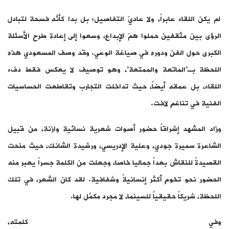
لم يكن اللقاء عابراً، ولا عاديّ التفاصيل؛ بل بدا كأنّه فسحةٌ لتبادل
الرؤى بين مثقفين حملوا همّ الإبداع، وسعوا إلى إعادة طرح الأسئلة
الكبرى حول الفن ودوره في صياغة الوعي. وقد وصف المسعودي هذه
اللحظة بـ”الماتعة والممتعة”، وهو توصيف لا يعكس فقط دفء
اللقاء، بل عمقه أيضاً، حيث تداخلت التجارب وتقاطعت الحساسيات
الفنية في تناغمٍ لافت.
وزاد المشهد إشراقاً حضور أصوات شعرية نسائية وازنة، من قبيل
الشاعرة سميرة جودي، وعلية الإدريسي، ورشيدة الشانك، حيث منحت
القصيدةُ للنقاش بعداً جماليا خاصا، وجعلت من الكلمة جسراً يعبر منه
الحضور نحو تخومٍ أكثر إنسانيةً وشفافية. لقد كان الشعر، في تلك
اللحظة، شريكاً حقيقياً للسينما، لا مجرد مكمّلٍ لها.
وفي كلمته،