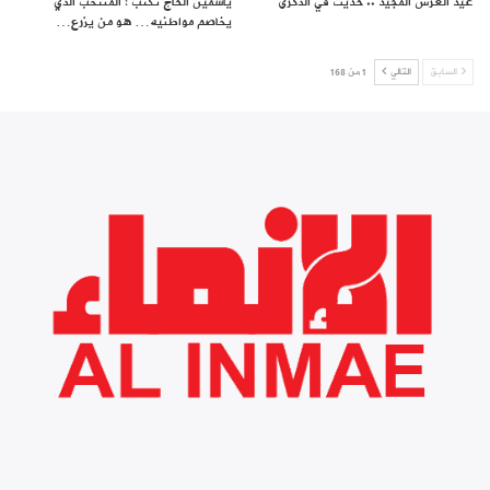
عيد العرش المجيد .. حديث في الذكرى
ياسمين الحاج تكتب : المنتخب الذي
يخاصم مواطنيه… هو من يزرع…
السابق
التالي
1 من 168