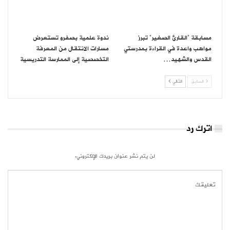
مسابقة “القارئ الصغير” تبرز
ندوة علمية بصفرو تستعرض
مواهب واعدة في القراءة بمدرستي
مسارات الانتقال من المعرفة
القدس والشهيد…
التخصصية إلى الممارسة التدريسية
السابق
التالي
اترك رد
لن يتم نشر عنوان بريدك الإلكتروني.