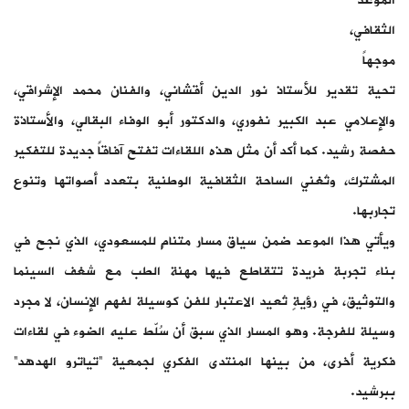
الموعد
الثقافي،
موجهاً
تحية تقدير للأستاذ نور الدين أقشاني، والفنان محمد الإشراقي،
والإعلامي عبد الكبير نفوري، والدكتور أبو الوفاء البقالي، والأستاذة
حفصة رشيد. كما أكد أن مثل هذه اللقاءات تفتح آفاقاً جديدة للتفكير
المشترك، وتُغني الساحة الثقافية الوطنية بتعدد أصواتها وتنوع
تجاربها.
ويأتي هذا الموعد ضمن سياق مسار متنامٍ للمسعودي، الذي نجح في
بناء تجربة فريدة تتقاطع فيها مهنة الطب مع شغف السينما
والتوثيق، في رؤيةٍ تُعيد الاعتبار للفن كوسيلة لفهم الإنسان، لا مجرد
وسيلة للفرجة. وهو المسار الذي سبق أن سُلّط عليه الضوء في لقاءات
فكرية أخرى، من بينها المنتدى الفكري لجمعية “تياترو الهدهد”
ببرشيد.