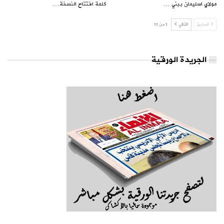
مولاي اسليمان ببني …
كلمة افتتاح النسخة…
السابق
التالي
1 من 11
الجريدة الورقية