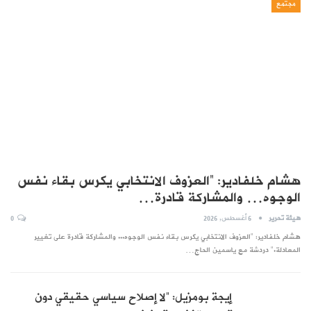
مجتمع
هشام خلفادير: “العزوف الانتخابي يكرس بقاء نفس
الوجوه… والمشاركة قادرة…
هيئة تحرير
6 أغسطس, 2026
0
هشام خلفادير: "العزوف الانتخابي يكرس بقاء نفس الوجوه... والمشاركة قادرة على تغيير
المعادلة." دردشة مع ياسمين الحاج…
إيجة بومزيل: “لا إصلاح سياسي حقيقي دون