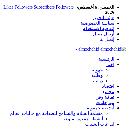
Likes
Followers
Subscribers
Followers
الخميس, 6 أغسطس,
2026
هيئة التحرير
سياسة الخصوصية
اتفاقية الاستخدام
أرسل مقال
إتصل بنا
almochahid -
الرئيسية
اخبار
جهوية
وطنية
دولية
اقتصاد
مجتمع
ثقافة وفن
مهرجانات
أنشطة جمعوية
منظمة السلام والتسامح للصداقة مع جاليات العالم
أنشطة جمعوية منوعة
ابداعات الشباب