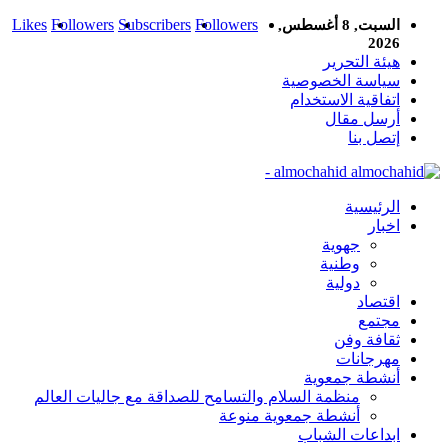
Likes
Followers
Subscribers
Followers
السبت, 8 أغسطس,
2026
هيئة التحرير
سياسة الخصوصية
اتفاقية الاستخدام
أرسل مقال
إتصل بنا
almochahid -
الرئيسية
اخبار
جهوية
وطنية
دولية
اقتصاد
مجتمع
ثقافة وفن
مهرجانات
أنشطة جمعوية
منظمة السلام والتسامح للصداقة مع جاليات العالم
أنشطة جمعوية منوعة
ابداعات الشباب