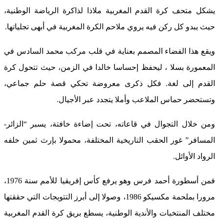
يشكل متحف كرة القدم المغربية ملاذا لذاكرة الرياضة الوطنية،
حيث يبدو كل ركن فيه يروي ملاحم الكرة المغربية في أبهى تجلياتها.
ويقع هذا الفضاء المصمم بعناية في قلب مركب محمد السادس في
المعمورة بسلا ، ليحفظ إحساسا خالدا في الزمن، حيث تتحول كرة
القدم إلى لغة. فكل ذكرى معروضة تحكي قصة حلم جماعي،
وتستحضر حماس الملاعب وأملا يتجدد عبر الأجيال.
ومن خلال التجوال في قاعاته، تحت إضاءة خافتة، يسبر “الزائر-
المسافر” غور الحقب التاريخية المختلفة، محمولا بإرث ثمين خلفه
الرواد الأوائل.
فمن أسطورة أحمد فرس وهو يرفع كأس إفريقيا للأمم سنة 1976،
مرورا بملحمة مكسيكو 1986، وصولا إلى أبرز التتويجات التي حققتها
مختلف المنتخبات والأندية الوطنية، يسطع بريق كرة القدم المغربية