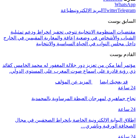
WhatsApp
Telegram
Twitter
البريد الإلكتروني
طباعة
السابق بوست
مقتضيات المنظومة الانتخابية تتوخى تحفيز انخراط ودعم تمثيلية
الشباب والأشخاص في وضعية إعاقة والمغاربة المقيمين في الخارج
داخل مجلس النواب في الحياة السياسية والانتخابية
القادم بوست
مؤتمر أنفا مكن من تعزيز دور جلالة المغفور له محمد الخامس كقائد
ذي رؤية قادرة على إسماع صوت المغرب على المستوى الدولي.
قد يعجبك ايضا
المزيد عن المؤلف
24 ساعة
نجاح جماهيري لمهرجان العيطة المرساوية بالمحمدية
24 ساعة
إطلاق البوابة الإلكترونية الخاصة بانخراط الصحفيين في مجال
الصحافة الورقية وناشري…
24 ساعة