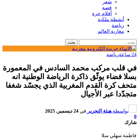
شعر
قصة
أقلام حرة
أنشطة ملكية
رياضة
مغاربة العالم
24 ساعة
رياضة
في قلب مركب محمد السادس في المعمورة
بسلا فضاء يوثّق ذاكرة الرياضة الوطنية انه
متحف كرة القدم المغربية الذي يجسّد شغفا
متجدّدا عبر الأجيال
بواسطة
هيئة التحرير
في
24 ديسمبر, 2025
0
شارك
فاطمة سهلي سلا