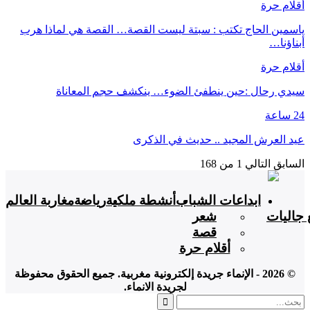
أقلام حرة
ياسمين الحاج تكتب : سبتة ليست القصة… القصة هي لماذا هرب
أبناؤنا…
أقلام حرة
سيدي رحال :حين ينطفئ الضوء… ينكشف حجم المعاناة
24 ساعة
عيد العرش المجيد .. حديث في الذكرى
السابق
التالي
1 من 168
ابداعات الشباب
أنشطة ملكية
رياضة
مغاربة العالم
 جاليات
شعر
قصة
أقلام حرة
© 2026 - الإنماء جريدة إلكترونية مغربية. جميع الحقوق محفوظة
لجريدة الانماء.