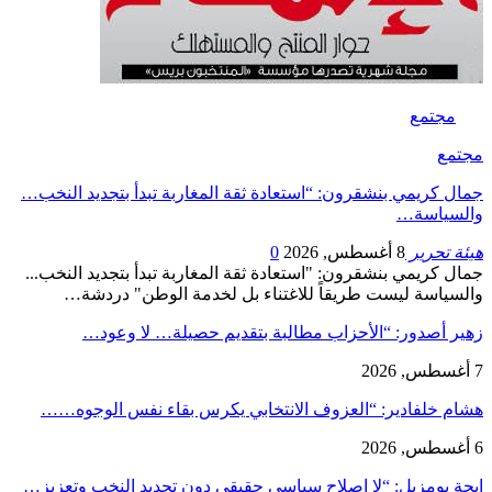
مجتمع
مجتمع
جمال كريمي بنشقرون: “استعادة ثقة المغاربة تبدأ بتجديد النخب…
والسياسة…
هيئة تحرير
8 أغسطس, 2026
0
جمال كريمي بنشقرون: "استعادة ثقة المغاربة تبدأ بتجديد النخب...
والسياسة ليست طريقاً للاغتناء بل لخدمة الوطن" دردشة…
زهير أصدور: “الأحزاب مطالبة بتقديم حصيلة… لا وعود…
7 أغسطس, 2026
هشام خلفادير: “العزوف الانتخابي يكرس بقاء نفس الوجوه……
6 أغسطس, 2026
إيجة بومزيل: “لا إصلاح سياسي حقيقي دون تجديد النخب وتعزيز…