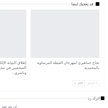
قد يعجبك ايضا
نجاح جماهيري لمهرجان العيطة المرساوية
إطلاق البوابة الإل
بالمحمدية
الصحفيين في مجال
وناشري…
السابق
التالي
اترك رد
لن يتم نشر ع