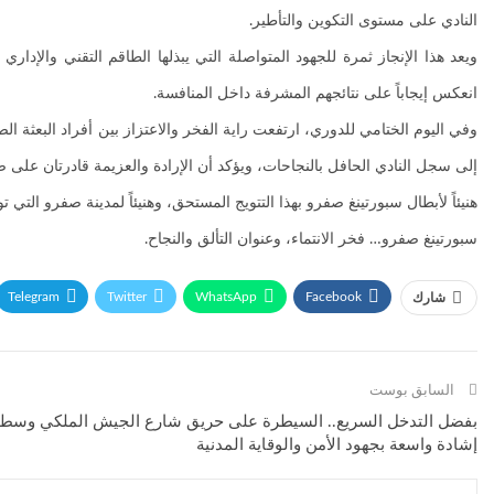
النادي على مستوى التكوين والتأطير.
ويعد هذا الإنجاز ثمرة للجهود المتواصلة التي يبذلها الطاقم التقني والإد
انعكس إيجاباً على نتائجهم المشرفة داخل المنافسة.
وفي اليوم الختامي للدوري، ارتفعت راية الفخر والاعتزاز بين أفراد البعثة ا
إلى سجل النادي الحافل بالنجاحات، ويؤكد أن الإرادة والعزيمة قادرتان على 
هنيئاً لأبطال سبورتينغ صفرو بهذا التتويج المستحق، وهنيئاً لمدينة صفرو ال
سبورتينغ صفرو… فخر الانتماء، وعنوان التألق والنجاح.
Telegram
Twitter
WhatsApp
Facebook
شارك
السابق بوست
بفضل التدخل السريع.. السيطرة على حريق شارع الجيش الملكي وسط
إشادة واسعة بجهود الأمن والوقاية المدنية