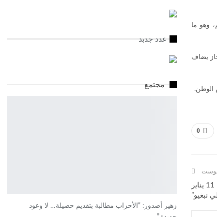
، وهو ما
عدد جدبد
جاز يضاف
مجتمع
 الوطن.
0
 بوست
صفرو تتزين من جديد.. إعادة الحياة إلى النافورة الثانية بحديقة 11 يناير
 نبغيو”
زهير أصدور: “الأحزاب مطالبة بتقديم حصيلة… لا وعود
جديدة.”