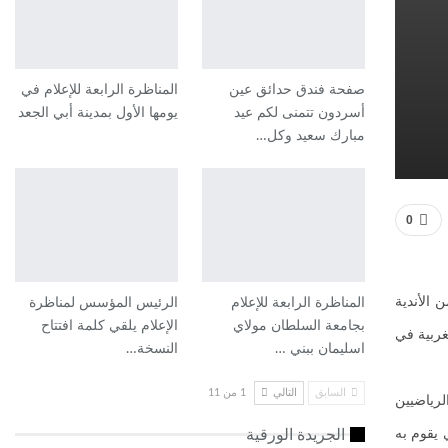
صفحة فندق حدائق عين
المناظرة الرابعة للإعلام في
أسردون تتمنى لكم عيد
يومها الأول بمدينة أبي الجعد
مبارك سعيد وكل…
0
 الأندية
المناظرة الرابعة للإعلام
الرئيس المؤسس لمناظرة
بجامعة السلطان مولاي
الإعلام يلقي كلمة افتتاح
غربية في
اسليمان ببني …
النسخة…
السابق
التالي
1 من 11
لرياضيين
 يقوم به
الجريدة الورقية