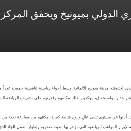
ي الدولي بميونيخ ويحقق المركز
ي احتضنته مدينة ميونيخ الألمانية وسط أجواء رياضية تنافسية جمعت عدداً من
 عن جدارة واستحقاق، مؤكدين بذلك مكانتهم وقدرتهم على تشريف الرياضة الم
انوا عن مستوى تقني عالٍ وروح قتالية كبيرة، مكنتهم من مقارعة نخبة من ا
راز المواهب الرياضية التي تزخر بها مدينة صفرو، وإظهار العمل الجاد الذي