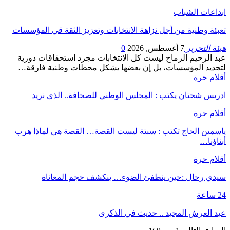
ابداعات الشباب
تعبئة وطنية من أجل نزاهة الانتخابات وتعزيز الثقة قي المؤسسات
هيئة التحرير
7 أغسطس, 2026
0
عبد الرحيم الرماح ليست كل الانتخابات مجرد استحقاقات دورية
لتجديد المؤسسات، بل إن بعضها يشكل محطات وطنية فارقة…
أقلام حرة
ادريس شحتان يكتب : المجلس الوطني للصحافة.. الذي نريد
أقلام حرة
ياسمين الحاج تكتب : سبتة ليست القصة… القصة هي لماذا هرب
أبناؤنا…
أقلام حرة
سيدي رحال :حين ينطفئ الضوء… ينكشف حجم المعاناة
24 ساعة
عيد العرش المجيد .. حديث في الذكرى