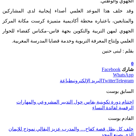
الجهوي والوطني.
وقد خلف هذا الموعد العلمي أصداء إيجابية لدى المشاركين
والمتابعين، باعتباره محطة أكاديمية متميزة كرست مكانة المركز
الجهوي لمهن التربية والتكوين بجهة فاس–مكناس كفضاء للحوار
العلمي وإنتاج المعرفة التربوية وخدمة قضايا المدرسة المغربية.
بقلم : لبنى حنين
0
شارك
Facebook
WhatsApp
Telegram
Twitter
البريد الإلكتروني
طباعة
السابق بوست
اختتام دورة تكوينية بفاس حول التدبير المشروعي والمهارات
الرقمية لفائدة النساء
القادم بوست
خلف كل بطل قصة كفاح… والمدرب عزيز البقالي نموذج للإيمان
الذي يصنع المجد