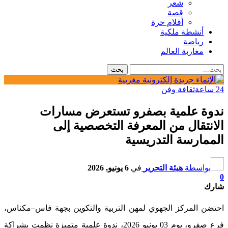
شعر
قصة
أقلام حرة
أنشطة ملكية
رياضة
مغاربة العالم
24 ساعة
ثقافة وفن
ندوة علمية بصفرو تستعرض مسارات
الانتقال من المعرفة التخصصية إلى
الممارسة التدريسية
بواسطة
هيئة التحرير
في
6 يونيو, 2026
0
شارك
احتضن المركز الجهوي لمهن التربية والتكوين بجهة فاس–مكناس،
فرع صفرو، يوم 03 يونيو 2026، ندوة علمية متميزة نظمت بشراكة