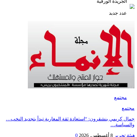
الجريدة الورقية
عدد جدبد
مجتمع
مجتمع
جمال كريمي بنشقرون: “استعادة ثقة المغاربة تبدأ بتجديد النخب…
والسياسة…
هيئة تحرير
8 أغسطس, 2026
0