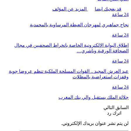
قد يعجبك ايضا
المزيد عن المؤلف
24 ساعة
نجاح جماهيري لمهرجان العيطة المرساوية بالمحمدية
24 ساعة
إطلاق البوابة الإلكترونية الخاصة بانخراط الصحفيين في مجال
الصحافة الورقية وناشري…
24 ساعة
عيد العرش المجيد .. القوات المسلحة الملكية تنظم عروضا جوية
وقفزات استعراضية بالمظلات
24 ساعة
جلالة الملك يستقبل والي بنك المغرب
السابق
التالي
اترك رد
لن يتم نشر عنوان بريدك الإلكتروني.