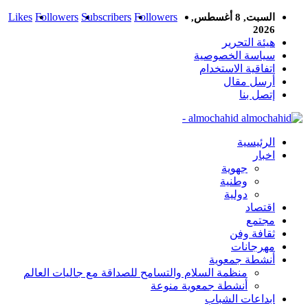
Likes
Followers
Subscribers
Followers
السبت, 8 أغسطس,
2026
هيئة التحرير
سياسة الخصوصية
اتفاقية الاستخدام
أرسل مقال
إتصل بنا
almochahid -
الرئيسية
اخبار
جهوية
وطنية
دولية
اقتصاد
مجتمع
ثقافة وفن
مهرجانات
أنشطة جمعوية
منظمة السلام والتسامح للصداقة مع جاليات العالم
أنشطة جمعوية منوعة
ابداعات الشباب