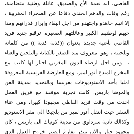
القاطي، انه نعمة الأخ والصديق. عائلة وطنية متضامنة،
رغم وفات والدهم الجندي دفاعا عن الصحراء المغربية ،
إلا انهم جاهدو واجتهدو من اجل البقاء وإبراز قدراتهم ومذا
حبهم لوطنهم الكبير وعائلتهم الصغيرة. ترقبو جديد فريد
القاطي بأغنية جديدة بعنوان ((كذبة كذبة )) من كلماته
وتلحينه ، وهو معروف مند الصغر بالكتابة والتلحين والغناء
، ومن اجل ارضاء الدوق المغربي اختار لها كليب مع
المخرج المبدع أنور لمير، ومع العارضة الفرنسية المعروفة
امليا بأحد الاستوديوهات بفرنسا وبالتحديد بمدينة الفن
والموضا باريس. كانت تجربة موفقة مع فريق العمل
اخدت من وقت فريد القاطي مجهودا كبيرا، ومن عناء
السفر حيث انتقل أنور لمير من بلجيكا الى مقر الاستوديو
وكذالك نادية سرداوي من مدينة كونياك الى باريس ، كان
مجهود جبار والان ينتذر بفارغ الصبر خروج العمل الدي