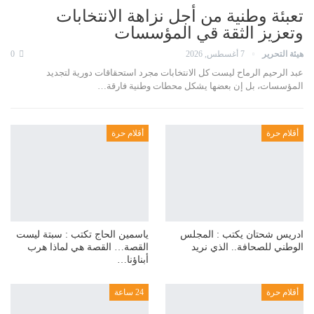
تعبئة وطنية من أجل نزاهة الانتخابات
وتعزيز الثقة قي المؤسسات
هيئة التحرير
7 أغسطس, 2026
0
عبد الرحيم الرماح ليست كل الانتخابات مجرد استحقاقات دورية لتجديد
المؤسسات، بل إن بعضها يشكل محطات وطنية فارقة…
أقلام حرة
أقلام حرة
ادريس شحتان يكتب : المجلس
ياسمين الحاج تكتب : سبتة ليست
الوطني للصحافة.. الذي نريد
القصة… القصة هي لماذا هرب
أبناؤنا…
أقلام حرة
24 ساعة