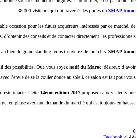
annonce sous les meilleures augures. L’an dernier, c’est pas moins de
.
38 000 visiteurs qui ont traversés les portes du
SMAP Immo
ble occasion pour les futurs acquéreurs intéressés par ce marché, de
, d’obtenir des conseils et de contacter directement les professionnels.
t au bien de grand standing, vous trouverez de tout chez
SMAP Immo
ail des possibilités. Que vous soyez
natif du Maroc
, désireux d’avoir
avec l’envie de se la couler douce au soleil, ce salon est fait pour vous.
 reste intacte. Cette
14ème édition 2017
proposera aux visiteurs une
large, en phase avec une demande du marché qui est toujours en hausse.
0
شارك
Facebook