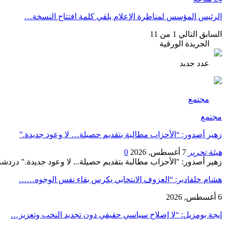
الرئيس المؤسس لمناظرة الإعلام يلقي كلمة افتتاح النسخة…
السابق
التالي
1 من 11
الجريدة الورقية
عدد جدبد
مجتمع
مجتمع
زهير أصدور: “الأحزاب مطالبة بتقديم حصيلة… لا وعود جديدة.”
هيئة تحرير
7 أغسطس, 2026
0
زهير أصدور: "الأحزاب مطالبة بتقديم حصيلة... لا وعود جديدة." دردشة مع ياسمين الحا
هشام خلفادير: “العزوف الانتخابي يكرس بقاء نفس الوجوه……
6 أغسطس, 2026
إيجة بومزيل: “لا إصلاح سياسي حقيقي دون تجديد النخب وتعزيز…