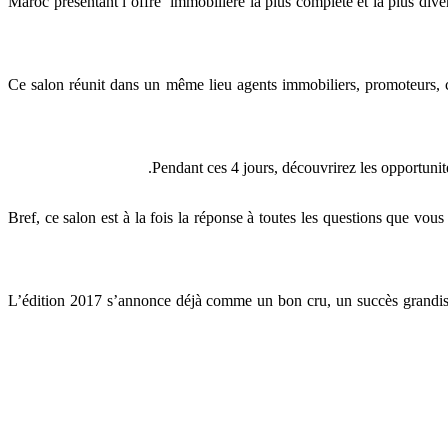
Maroc présentant l’offre immobilière la plus complète et la plus div
Ce salon réunit dans un même lieu agents immobiliers, promoteurs, c
.
Pendant ces 4 jours, découvrirez les opportuni
Bref, ce salon est à la fois la réponse à toutes les questions que vo
L’édition 2017 s’annonce déjà comme un bon cru, un succès grandissan