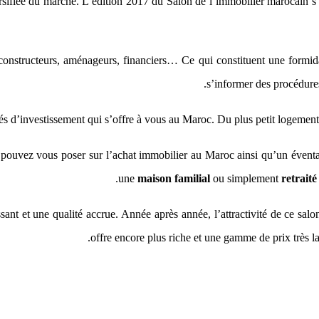
ersifiée du marché. L’édition 2017 du Salon de l’immobilier marocain s’
onstructeurs, aménageurs, financiers… Ce qui constituent une formida
s’informer des procédures
tés d’investissement qui s’offre à vous au Maroc. Du plus petit logemen
us pouvez vous poser sur l’achat immobilier au Maroc ainsi qu’un évent
une
maison familial
ou simplement
retraité
t et une qualité accrue. Année après année, l’attractivité de ce salon
offre encore plus riche et une gamme de prix très 