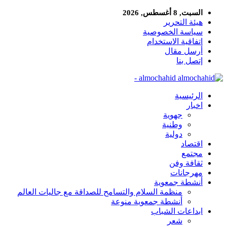
السبت, 8 أغسطس, 2026
هيئة التحرير
سياسة الخصوصية
اتفاقية الاستخدام
أرسل مقال
إتصل بنا
almochahid -
الرئيسية
اخبار
جهوية
وطنية
دولية
اقتصاد
مجتمع
ثقافة وفن
مهرجانات
أنشطة جمعوية
منظمة السلام والتسامح للصداقة مع جاليات العالم
أنشطة جمعوية منوعة
ابداعات الشباب
شعر