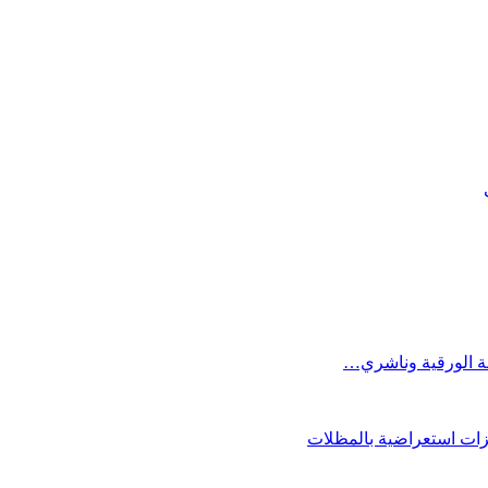
فة الورقية وناشري…
فزات استعراضية بالمظلات