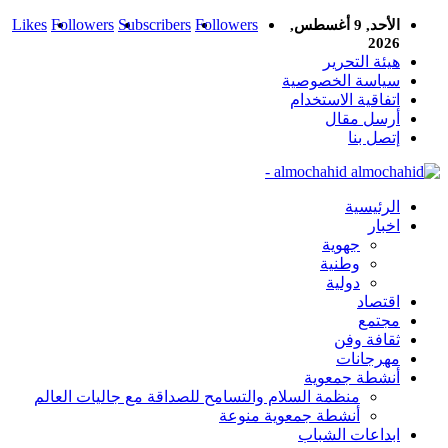
Likes
Followers
Subscribers
Followers
الأحد, 9 أغسطس,
2026
هيئة التحرير
سياسة الخصوصية
اتفاقية الاستخدام
أرسل مقال
إتصل بنا
almochahid -
الرئيسية
اخبار
جهوية
وطنية
دولية
اقتصاد
مجتمع
ثقافة وفن
مهرجانات
أنشطة جمعوية
منظمة السلام والتسامح للصداقة مع جاليات العالم
أنشطة جمعوية منوعة
ابداعات الشباب