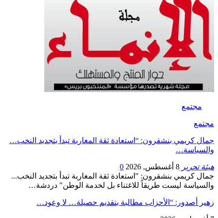
مجتمع
مجتمع
جمال كريمي بنشقرون: “استعادة ثقة المغاربة تبدأ بتجديد النخب…
والسياسة…
هيئة تحرير
8 أغسطس, 2026
0
جمال كريمي بنشقرون: "استعادة ثقة المغاربة تبدأ بتجديد النخب...
والسياسة ليست طريقاً للاغتناء بل لخدمة الوطن" دردشة…
زهير أصدور: “الأحزاب مطالبة بتقديم حصيلة… لا وعود…