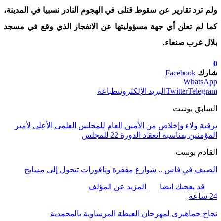
ولم ترد تقارير عن سقوط قتلى في الهجوم النادر نسبيا في المدينة،
كما لم تعلن أي جهة مسؤوليتها عن الانفجار الذي وقع في مسجد
بلال غرب صنعاء.
0
شارك
Facebook
WhatsApp
Telegram
Twitter
البريد الإلكتروني
طباعة
السابق بوست
برقية ولاء وإخلاص من الأمين العام للمجلس العلمي الأعلى لأمير
المؤمنين بمناسبة انعقاد الدورة 22 للمجلس
القادم بوست
الصيف في فاس .. شوارع مقفرة ونافورات تتحول إلى مسابح
قد يعجبك ايضا
المزيد عن المؤلف
24 ساعة
نجاح جماهيري لمهرجان العيطة المرساوية بالمحمدية