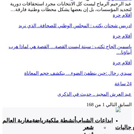
عبد الرحيم الرماح ليست كل الانتخابات مجرد استحقاقات دورية
لتجديد المؤسسات، بل إن بعضها يشكل محطات وطنية فارقة…
أقلام حرة
ادريس شحتان يكتب : المجلس الوطني للصحافة.. الذي نريد
أقلام حرة
ياسمين الحاج تكتب : سبتة ليست القصة… القصة هي لماذا هرب
أبناؤنا…
أقلام حرة
سيدي رحال :حين ينطفئ الضوء… ينكشف حجم المعاناة
24 ساعة
عيد العرش المجيد .. حديث في الذكرى
السابق
التالي
1 من 168
ابداعات الشباب
أنشطة ملكية
رياضة
مغاربة العالم
 جاليات
شعر