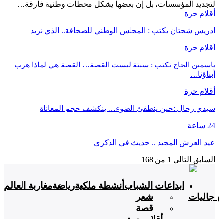
لتجديد المؤسسات، بل إن بعضها يشكل محطات وطنية فارقة…
أقلام حرة
ادريس شحتان يكتب : المجلس الوطني للصحافة.. الذي نريد
أقلام حرة
ياسمين الحاج تكتب : سبتة ليست القصة… القصة هي لماذا هرب
أبناؤنا…
أقلام حرة
سيدي رحال :حين ينطفئ الضوء… ينكشف حجم المعاناة
24 ساعة
عيد العرش المجيد .. حديث في الذكرى
السابق
التالي
1 من 168
ابداعات الشباب
أنشطة ملكية
رياضة
مغاربة العالم
 جاليات
شعر
قصة