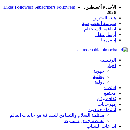
Likes
Followers
Subscribers
Followers
الأحد, 9 أغسطس,
2026
هيئة التحرير
سياسة الخصوصية
اتفاقية الاستخدام
أرسل مقال
إتصل بنا
almochahid -
الرئيسية
اخبار
جهوية
وطنية
دولية
اقتصاد
مجتمع
ثقافة وفن
مهرجانات
أنشطة جمعوية
منظمة السلام والتسامح للصداقة مع جاليات العالم
أنشطة جمعوية منوعة
ابداعات الشباب