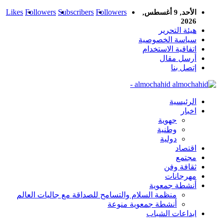
Likes
Followers
Subscribers
Followers
الأحد, 9 أغسطس,
2026
هيئة التحرير
سياسة الخصوصية
اتفاقية الاستخدام
أرسل مقال
إتصل بنا
almochahid -
الرئيسية
اخبار
جهوية
وطنية
دولية
اقتصاد
مجتمع
ثقافة وفن
مهرجانات
أنشطة جمعوية
منظمة السلام والتسامح للصداقة مع جاليات العالم
أنشطة جمعوية منوعة
ابداعات الشباب