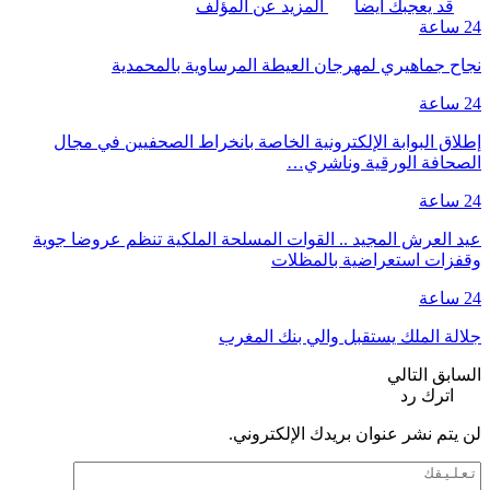
قد يعجبك ايضا
المزيد عن المؤلف
24 ساعة
نجاح جماهيري لمهرجان العيطة المرساوية بالمحمدية
24 ساعة
إطلاق البوابة الإلكترونية الخاصة بانخراط الصحفيين في مجال
الصحافة الورقية وناشري…
24 ساعة
عيد العرش المجيد .. القوات المسلحة الملكية تنظم عروضا جوية
وقفزات استعراضية بالمظلات
24 ساعة
جلالة الملك يستقبل والي بنك المغرب
السابق
التالي
اترك رد
لن يتم نشر عنوان بريدك الإلكتروني.