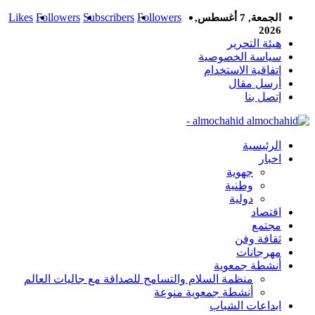
Likes
Followers
Subscribers
Followers
الجمعة, 7 أغسطس,
2026
هيئة التحرير
سياسة الخصوصية
اتفاقية الاستخدام
أرسل مقال
إتصل بنا
almochahid -
الرئيسية
اخبار
جهوية
وطنية
دولية
اقتصاد
مجتمع
ثقافة وفن
مهرجانات
أنشطة جمعوية
منظمة السلام والتسامح للصداقة مع جاليات العالم
أنشطة جمعوية منوعة
ابداعات الشباب