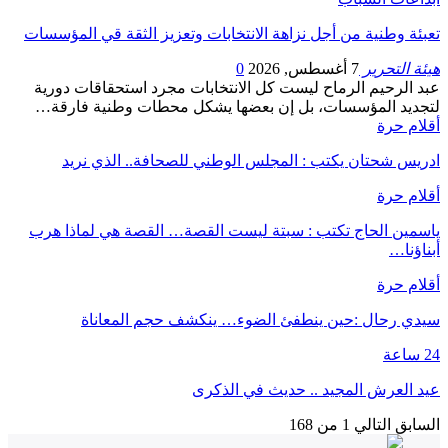
تعبئة وطنية من أجل نزاهة الانتخابات وتعزيز الثقة قي المؤسسات
هيئة التحرير
7 أغسطس, 2026
0
عبد الرحيم الرماح ليست كل الانتخابات مجرد استحقاقات دورية
لتجديد المؤسسات، بل إن بعضها يشكل محطات وطنية فارقة…
أقلام حرة
ادريس شحتان يكتب : المجلس الوطني للصحافة.. الذي نريد
أقلام حرة
ياسمين الحاج تكتب : سبتة ليست القصة… القصة هي لماذا هرب
أبناؤنا…
أقلام حرة
سيدي رحال :حين ينطفئ الضوء… ينكشف حجم المعاناة
24 ساعة
عيد العرش المجيد .. حديث في الذكرى
السابق
التالي
1 من 168