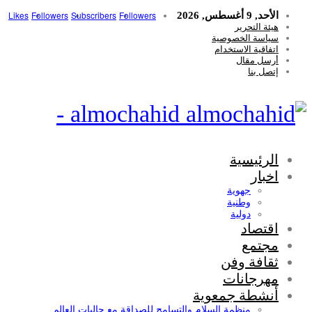
Likes
Followers
Subscribers
Followers
الأحد, 9 أغسطس, 2026
هيئة التحرير
سياسة الخصوصية
اتفاقية الاستخدام
أرسل مقال
إتصل بنا
almochahid -
الرئيسية
اخبار
جهوية
وطنية
دولية
اقتصاد
مجتمع
ثقافة وفن
مهرجانات
أنشطة جمعوية
منظمة السلام والتسامح للصداقة مع جاليات العالم