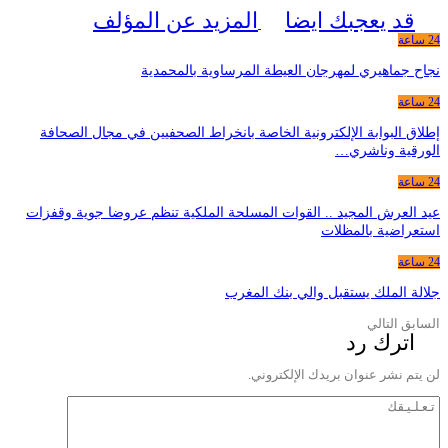
قد يعجبك ايضا
المزيد عن المؤلف
24 ساعة
نجاح جماهيري لمهرجان العيطة المرساوية بالمحمدية
24 ساعة
إطلاق البوابة الإلكترونية الخاصة بانخراط الصحفيين في مجال الصحافة
الورقية وناشري…
24 ساعة
عيد العرش المجيد .. القوات المسلحة الملكية تنظم عروضا جوية وقفزات
استعراضية بالمظلات
24 ساعة
جلالة الملك يستقبل والي بنك المغرب
السابق
التالي
اترك رد
لن يتم نشر عنوان بريدك الإلكتروني.