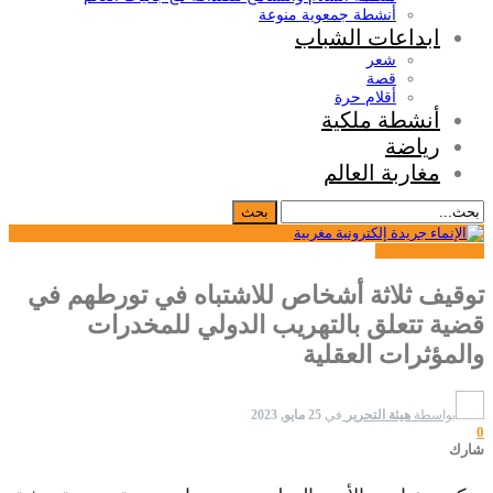
أنشطة جمعوية منوعة
ابداعات الشباب
شعر
قصة
أقلام حرة
أنشطة ملكية
رياضة
مغاربة العالم
24 ساعة
حوادث
سلايدر
توقيف ثلاثة أشخاص للاشتباه في تورطهم في
قضية تتعلق بالتهريب الدولي للمخدرات
والمؤثرات العقلية
بواسطة
هيئة التحرير
في
25 مايو, 2023
0
شارك