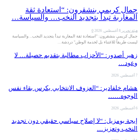
جمال كريمي بنشقرون: “استعادة ثقة
المغاربة تبدأ بتجديد النخب… والسياسة…
هيئة تحرير
8 أغسطس, 2026
0
جمال كريمي بنشقرون: "استعادة ثقة المغاربة تبدأ بتجديد النخب... والسياسة
ليست طريقاً للاغتناء بل لخدمة الوطن" دردشة…
زهير أصدور: “الأحزاب مطالبة بتقديم حصيلة… لا
وعود…
7 أغسطس, 2026
هشام خلفادير: “العزوف الانتخابي يكرس بقاء نفس
الوجوه……
6 أغسطس, 2026
إيجة بومزيل: “لا إصلاح سياسي حقيقي دون تجديد
النخب وتعزيز…