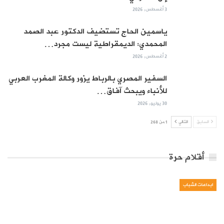
3 أغسطس, 2026
ياسمين الحاج تستضيف الدكتور عبد الصمد
المحمدي: الديمقراطية ليست مجرد…
2 أغسطس, 2026
السفير المصري بالرباط يزور وكالة المغرب العربي
للأنباء ويبحث آفاق…
30 يوليو, 2026
السابق
التالي
1 من 268
أقلام حرة
ابداعات الشباب