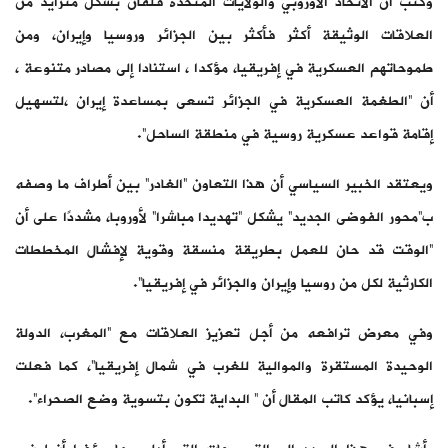
وكتب أن الاتحاد الأوروبي والولايات المتحدة قلقان بشكل متزايد من
العلاقات الوثيقة أكثر فأكثر بين الجزائر وروسيا وإيران، ومن
طموحاتهم العسكرية في إفريقيا، مؤكدا ، استنادا إلى مصادر متنوعة ،
أن “الطغمة العسكرية في الجزائر تسعى بمساعدة إيران ،لتسهيل
إقامة قواعد عسكرية روسية في منطقة الساحل”.
ويعتقد الخبير السياسي أن هذا التعاون “الغادر” بين أطراف ما وصفه
ب”محور الفوضى الجديد” يشكل “تهديدا مباشرا” لأوروبا، مشددًا على أن
“الوقت قد حان للعمل بطريقة منسقة وقوية لإفشال المخططات
الكارثية لكل من روسيا وإيران والجزائر في إفريقيا”.
وفي معرض ترافعه من أجل تعزيز العلاقات مع “المغرب، الدولة
الوحيدة المستقرة والموالية للغرب في شمال إفريقيا”، كما فعلت
إسبانيا، يؤكد كاتب المقال أن ” البداية تكون بتسوية وضع الصحراء”.