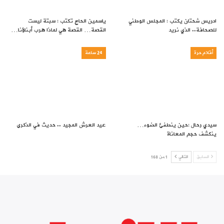
ادريس شحتان يكتب : المجلس الوطني
ياسمين الحاج تكتب : سبتة ليست
للصحافة.. الذي نريد
القصة… القصة هي لماذا هرب أبناؤنا…
أقلام حرة
24 ساعة
سيدي رحال :حين ينطفئ الضوء…
عيد العرش المجيد .. حديث في الذكرى
ينكشف حجم المعاناة
السابق
التالي
1 من 168