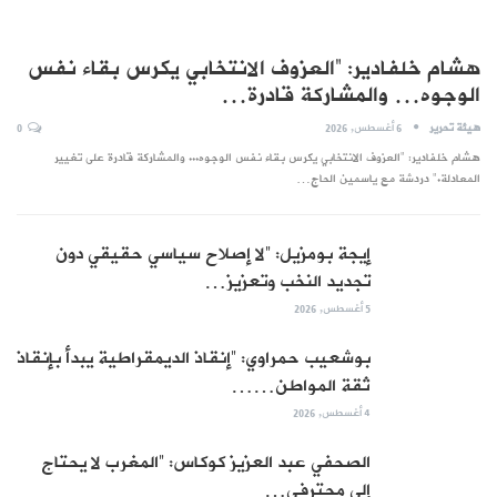
هشام خلفادير: “العزوف الانتخابي يكرس بقاء نفس
الوجوه… والمشاركة قادرة…
هيئة تحرير
6 أغسطس, 2026
0
هشام خلفادير: "العزوف الانتخابي يكرس بقاء نفس الوجوه... والمشاركة قادرة على تغيير
المعادلة." دردشة مع ياسمين الحاج…
إيجة بومزيل: “لا إصلاح سياسي حقيقي دون
تجديد النخب وتعزيز…
5 أغسطس, 2026
بوشعيب حمراوي: “إنقاذ الديمقراطية يبدأ بإنقاذ
ثقة المواطن……
4 أغسطس, 2026
الصحفي عبد العزيز كوكاس: “المغرب لا يحتاج
إلى محترفي…