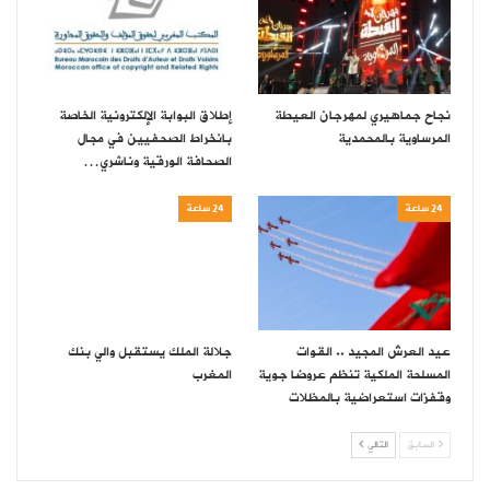
نجاح جماهيري لمهرجان العيطة
إطلاق البوابة الإلكترونية الخاصة
المرساوية بالمحمدية
بانخراط الصحفيين في مجال
الصحافة الورقية وناشري…
24 ساعة
24 ساعة
عيد العرش المجيد .. القوات
جلالة الملك يستقبل والي بنك
المسلحة الملكية تنظم عروضا جوية
المغرب
وقفزات استعراضية بالمظلات
السابق
التالي