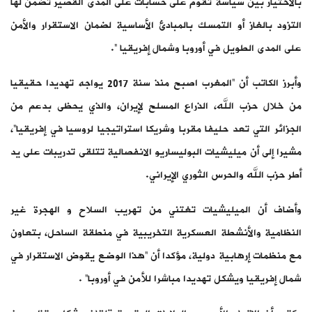
بالاختيار بين سياسة تقوم على حسابات على المدى القصير تضمن لها
التزود بالغاز أو التمسك بالمبادئ الأساسية لضمان الاستقرار والأمن
على المدى الطويل في أوروبا وشمال إفريقيا “.
وأبرز الكاتب أن “المغرب اصبح منذ سنة 2017 يواجه تهديدا حقيقيا
من خلال حزب الله، الذراع المسلح لإيران، والذي يحظى بدعم من
الجزائر التي تعد حليفا مقربا وشريكا استراتيجيا لروسيا في إفريقيا”،
مشيرا إلى أن ميليشيات البوليساريو الانفصالية تتلقى تدريبات على يد
أطر حزب الله والحرس الثوري الإيراني.
وأضاف أن الميليشيات تغتني من تهريب السلاح و الهجرة غير
النظامية والأنشطة العسكرية التخريبية في منطقة الساحل، بتعاون
مع منظمات إرهابية دولية، مؤكدا أن “هذا الوضع يقوض الاستقرار في
شمال إفريقيا ويشكل تهديدا مباشرا للأمن في أوروبا” .