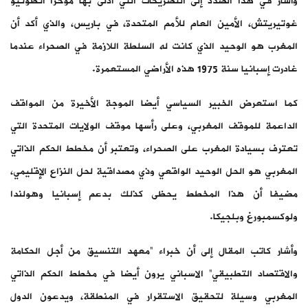
وأشار في هذا الصدد إلى التصريحات التي أدلى بها مؤخرا أنطونيو
غوتيريتش، الأمين العام للأمم المتحدة، في باريس، والذي أكد أن
المغرب هو الوحيد الذي كانت له السلطة اللازمة في الصحراء عندما
غادرت إسبانيا سنة 1975 هذه الأراضي المستعمرة.
كما استعرض الخبير السياسي أيضا الموجة الأخيرة من المواقف
الداعمة للموقف المغربي، وعلى رأسها موقف الولايات المتحدة التي
تعترف بسيادة المغرب على الصحراء، وتعتبر أن مخطط الحكم الذاتي
المغربي هو الحل الوحيد الواقعي وذي مصداقية لحل النزاع الإقليمي،
مضيفا أن هذا المخطط يحظى كذلك بدعم إسبانيا وهولندا
ولوكسمبورغ وبلجيكا.
وأشار كاتب المقال إلى أن خبراء “معهد التنسيق من أجل الحكامة
والاقتصاد التطبيقي” الاسباني يرون أيضا في مخطط الحكم الذاتي
المغربي وسيلة لتحقيق الاستقرار في المنطقة، ويدعون الدول