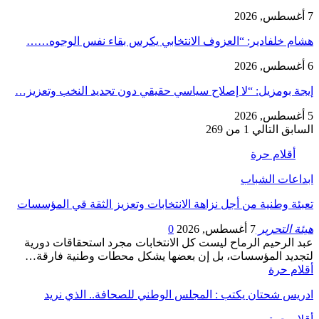
7 أغسطس, 2026
هشام خلفادير: “العزوف الانتخابي يكرس بقاء نفس الوجوه……
6 أغسطس, 2026
إيجة بومزيل: “لا إصلاح سياسي حقيقي دون تجديد النخب وتعزيز…
5 أغسطس, 2026
السابق
التالي
1 من 269
أقلام حرة
ابداعات الشباب
تعبئة وطنية من أجل نزاهة الانتخابات وتعزيز الثقة قي المؤسسات
هيئة التحرير
7 أغسطس, 2026
0
عبد الرحيم الرماح ليست كل الانتخابات مجرد استحقاقات دورية
لتجديد المؤسسات، بل إن بعضها يشكل محطات وطنية فارقة…
أقلام حرة
ادريس شحتان يكتب : المجلس الوطني للصحافة.. الذي نريد