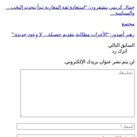
جمال كريمي بنشقرون: “استعادة ثقة المغاربة تبدأ بتجديد النخب…
والسياسة…
مجتمع
زهير أصدور: “الأحزاب مطالبة بتقديم حصيلة… لا وعود جديدة.”
السابق
التالي
اترك رد
لن يتم نشر عنوان بريدك الإلكتروني.