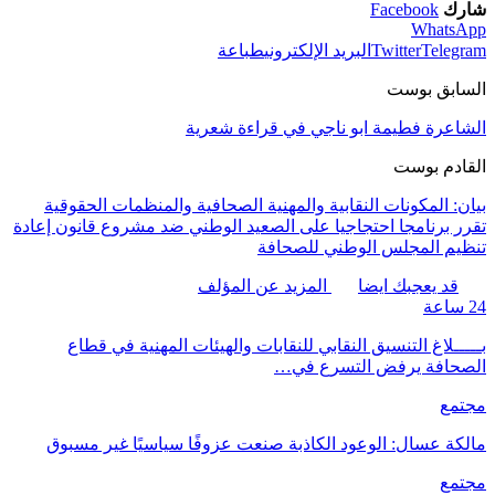
شارك
Facebook
WhatsApp
Telegram
Twitter
البريد الإلكتروني
طباعة
السابق بوست
الشاعرة فطيمة ابو ناجي في قراءة شعرية
القادم بوست
بيان: المكونات النقابية والمهنية الصحافية والمنظمات الحقوقية
تقرر برنامجا احتجاجيا على الصعيد الوطني ضد مشروع قانون إعادة
تنظيم المجلس الوطني للصحافة
قد يعجبك ايضا
المزيد عن المؤلف
24 ساعة
بـــــلاغ التنسيق النقابي للنقابات والهيئات المهنية في قطاع
الصحافة يرفض التسرع في…
مجتمع
مالكة عسال: الوعود الكاذبة صنعت عزوفًا سياسيًا غير مسبوق
مجتمع