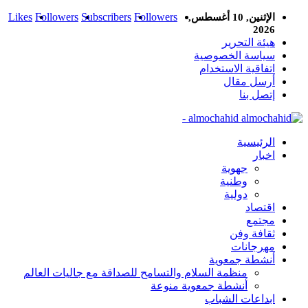
Likes
Followers
Subscribers
Followers
الإثنين, 10 أغسطس,
2026
هيئة التحرير
سياسة الخصوصية
اتفاقية الاستخدام
أرسل مقال
إتصل بنا
almochahid -
الرئيسية
اخبار
جهوية
وطنية
دولية
اقتصاد
مجتمع
ثقافة وفن
مهرجانات
أنشطة جمعوية
منظمة السلام والتسامح للصداقة مع جاليات العالم
أنشطة جمعوية منوعة
ابداعات الشباب