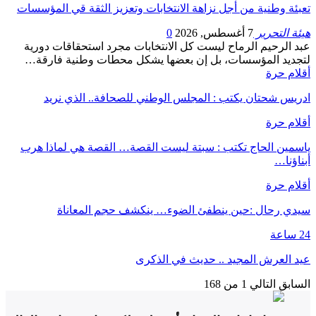
تعبئة وطنية من أجل نزاهة الانتخابات وتعزيز الثقة قي المؤسسات
هيئة التحرير
7 أغسطس, 2026
0
عبد الرحيم الرماح ليست كل الانتخابات مجرد استحقاقات دورية
لتجديد المؤسسات، بل إن بعضها يشكل محطات وطنية فارقة…
أقلام حرة
ادريس شحتان يكتب : المجلس الوطني للصحافة.. الذي نريد
أقلام حرة
ياسمين الحاج تكتب : سبتة ليست القصة… القصة هي لماذا هرب
أبناؤنا…
أقلام حرة
سيدي رحال :حين ينطفئ الضوء… ينكشف حجم المعاناة
24 ساعة
عيد العرش المجيد .. حديث في الذكرى
السابق
التالي
1 من 168