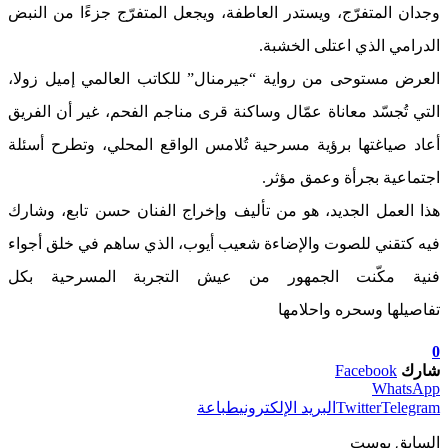
وجدان المتفرّج، ويستدر العاطفة، ويجعل المتفرّج جزءًا من النبض
الدرامي الذي اعتلى الخشبة.
العرض مستوحى من رواية “جيرمنال” للكاتب العالمي إميل زولا،
التي تُجسّد معاناة عمّال وساكنة قرى مناجم الفحم، غير أن الفريق
أعاد صياغتها برؤية مسرحية تُلامس الواقع المحلي، وتطرح أسئلة
اجتماعية بجرأة وعمق مؤثر.
هذا العمل الجديد، هو من تأليف وإخراج الفنان حسن تابع، وشارك
فيه كتقني للصوت والإضاءة شعيب أيوب، الذي ساهم في خلق أجواء
فنية مكّنت الجمهور من عيش التجربة المسرحية بكل
تفاصيلها وسحره واحلامها
0
شارك
Facebook
WhatsApp
Telegram
Twitter
البريد الإلكتروني
طباعة
السابق بوست