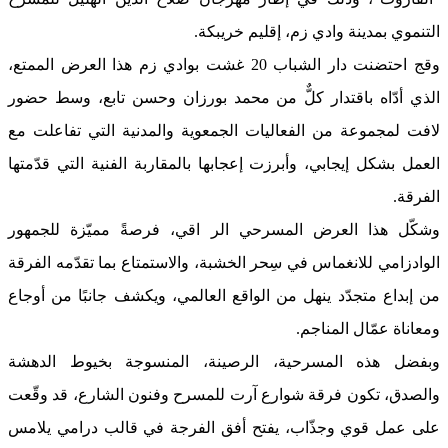
التنموي بمدينة وادي زم، إقليم خريبكة.
وقج احتضنت دار الشباب 20 غشت بوادي زم هذا العرض الممتع،
الذي أدّاه باقتدار كلٌّ من محمد بورزان وحسن تابع، وسط حضور
لافت لمجموعة من الفعاليات الجمعوية والمدنية التي تفاعلت مع
العمل بشكل إيجابي، وأبرزت إعجابها بالمقاربة الفنية التي قدّمتها
الفرقة.
وشكّل هذا العرض المسرحي الر اقي، فرصةً مميّزة للجمهور
الوادزامي للانغماس في سِحر الخشبة، والاستمتاع بما تقدّمه الفرقة
من إبداع متجدّد ينهل من الواقع العالمي، ويكشف جانبًا من أوجاع
ومعاناة عمّال المناجم.
وبفضل هذه المسرحية، الرصينة، المنسوجة بخيوط الدهشة
والصدق، تكون فرقة شوارع آرت للمسرح وفنون الشارع، قد وقّعت
على عمل قوي وجذّاب، يفتح أفق الفرجة في قالب درامي يلامس