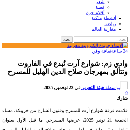
شعر
قصة
أقلام حرة
أنشطة ملكية
رياضة
مغاربة العالم
24 ساعة
ثقافة وفن
وادي زم: شوارع آرت تُبدع في الفاروت
وتتألق بمهرجان صلاح الدين الهليل للمسرح
بواسطة
هيئة التحرير
في
22 نوفمبر, 2025
0
شارك
قدّمت فرقة شوارع آرت للمسرح وفنون الشارع من خريبكة، مساء
الجمعة 21 نونبر 2025، عرضها المسرحي ما قبل الأول بعنوان
“الفاروت”، وذلك في إطار مهرجان صلاح الدين الهليل للمسرح