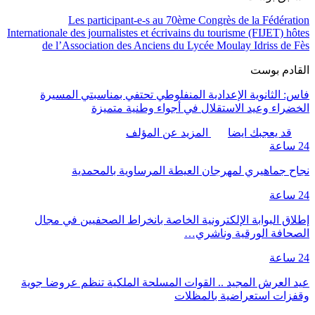
Les participant-e-s au 70ème Congrès de la Fédération
Internationale des journalistes et écrivains du tourisme (FIJET) hôtes
de l’Association des Anciens du Lycée Moulay Idriss de Fès
القادم بوست
فاس: الثانوية الإعدادية المنفلوطي تحتفي بمناسبتي المسيرة
الخضراء وعيد الاستقلال في أجواء وطنية متميزة
قد يعجبك ايضا
المزيد عن المؤلف
24 ساعة
نجاح جماهيري لمهرجان العيطة المرساوية بالمحمدية
24 ساعة
إطلاق البوابة الإلكترونية الخاصة بانخراط الصحفيين في مجال
الصحافة الورقية وناشري…
24 ساعة
عيد العرش المجيد .. القوات المسلحة الملكية تنظم عروضا جوية
وقفزات استعراضية بالمظلات