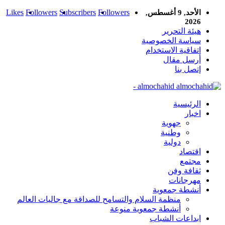
Likes
Followers
Subscribers
Followers
الأحد, 9 أغسطس,
2026
هيئة التحرير
سياسة الخصوصية
اتفاقية الاستخدام
أرسل مقال
إتصل بنا
almochahid -
الرئيسية
اخبار
جهوية
وطنية
دولية
اقتصاد
مجتمع
ثقافة وفن
مهرجانات
أنشطة جمعوية
منظمة السلام والتسامح للصداقة مع جاليات العالم
أنشطة جمعوية منوعة
ابداعات الشباب