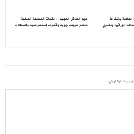
ة الخاصة بانخراط
عيد العرش المجيد .. القوات المسلحة الملكية
حافة الورقية وناشري…
تنظم عروضا جوية وقفزات استعراضية بالمظلات
ن بريدك الإلكتروني.