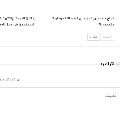
نجاح جماهيري لمهرجان العيطة المرساوية
إطلاق البوابة الإلكتروني
بالمحمدية
الصحفيين في مجال الص
السابق
التالي
اترك رد
لن يتم نشر عنوا