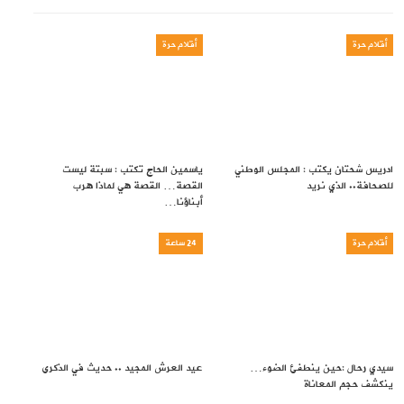
أقلام حرة
أقلام حرة
ادريس شحتان يكتب : المجلس الوطني
ياسمين الحاج تكتب : سبتة ليست
للصحافة.. الذي نريد
القصة… القصة هي لماذا هرب
أبناؤنا…
أقلام حرة
24 ساعة
سيدي رحال :حين ينطفئ الضوء…
عيد العرش المجيد .. حديث في الذكرى
ينكشف حجم المعاناة