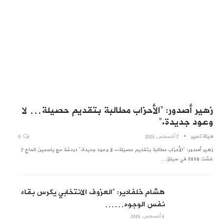
زهير أصدور: “الأحزاب مطالبة بتقديم حصيلة… لا
وعود جديدة.”
هيئة تحرير
7 أغسطس, 2026
0
زهير أصدور: "الأحزاب مطالبة بتقديم حصيلة... لا وعود جديدة." دردشة مع ياسمين الحاج 7
غشت 2026 في سياق…
هشام خلفادير: “العزوف الانتخابي يكرس بقاء
نفس الوجوه……
6 أغسطس, 2026