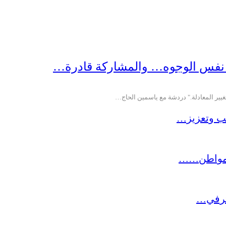
ء نفس الوجوه… والمشاركة قادرة…
غيير المعادلة." دردشة مع ياسمين الحاج…
خب وتعزيز…
 المواطن……
حترفي…