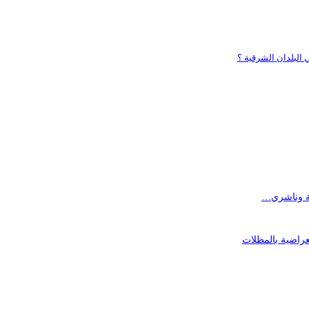
 البلدان الشرقية ؟
ية وناشري…
عراضية بالمظلات