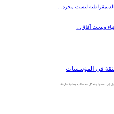
 الديمقراطية ليست مجرد…
نباء ويبحث آفاق…
 الثقة قي المؤسسات
، بل إن بعضها يشكل محطات وطنية فارقة…