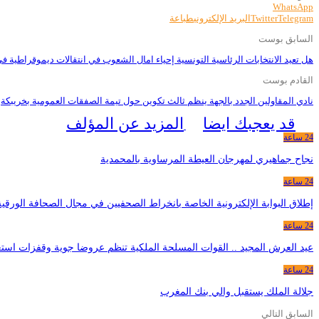
WhatsApp
Telegram
Twitter
البريد الإلكتروني
طباعة
السابق بوست
هل تعيد الانتخابات الرئاسية التونسية إحياء امال الشعوب في انتقالات ديموقراطية في
القادم بوست
نادي المقاولين الجدد بالجهة ينظم ثالث تكوين حول تيمة الصفقات العمومية بخريبكة
قد يعجبك ايضا
المزيد عن المؤلف
24 ساعة
نجاح جماهيري لمهرجان العيطة المرساوية بالمحمدية
24 ساعة
إطلاق البوابة الإلكترونية الخاصة بانخراط الصحفيين في مجال الصحافة الورق
24 ساعة
عيد العرش المجيد .. القوات المسلحة الملكية تنظم عروضا جوية وقفزات است
24 ساعة
جلالة الملك يستقبل والي بنك المغرب
السابق
التالي