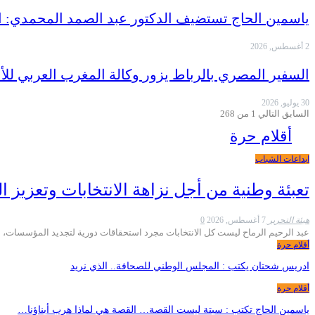
ياسمين الحاج تستضيف الدكتور عبد الصمد المحمدي:
2 أغسطس, 2026
السفير المصري بالرباط يزور وكالة المغرب العربي للأ
30 يوليو, 2026
السابق
التالي
1 من 268
أقلام حرة
ابداعات الشباب
تعبئة وطنية من أجل نزاهة الانتخابات وتعزيز
هيئة التحرير
7 أغسطس, 2026
0
عبد الرحيم الرماح ليست كل الانتخابات مجرد استحقاقات دورية لتجديد المؤسسات
أقلام حرة
ادريس شحتان يكتب : المجلس الوطني للصحافة.. الذي نريد
أقلام حرة
ياسمين الحاج تكتب : سبتة ليست القصة… القصة هي لماذا هرب أبناؤنا…