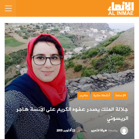
24 ساعة
أنشطة ملكية
سلايدر
جلالة الملك يصدر عفوه الكريم على الآنسة هاجر
الريسوني
بواسطة
هيئة التحرير
في
22 أكتوبر, 2019