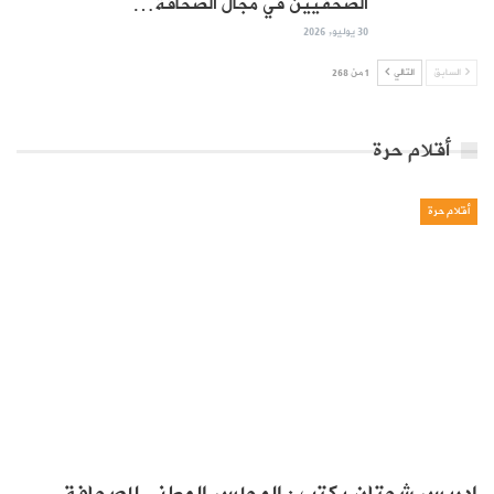
الصحفيين في مجال الصحافة…
30 يوليو, 2026
السابق
التالي
1 من 268
أقلام حرة
أقلام حرة
ادريس شحتان يكتب : المجلس الوطني للصحافة..