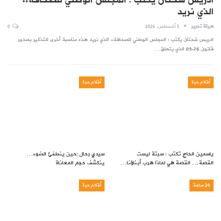
الذي نريد
هيئة تحرير
5 أغسطس, 2026
0
ادريس شحتان يكتب : المجلس الوطني للصحافة.. الذي نريد هذه مناسبة أخرى للتذكير بصدور
قانون 09.26 الذي يتعلق…
أقلام حرة
أقلام حرة
ياسمين الحاج تكتب : سبتة ليست
سيدي رحال :حين ينطفئ الضوء…
القصة… القصة هي لماذا هرب أبناؤنا…
ينكشف حجم المعاناة
24 ساعة
أقلام حرة