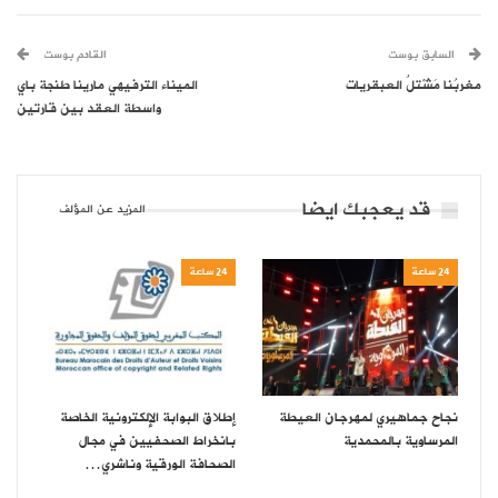
السابق بوست
القادم بوست
مغربُنا مَشْتلُ العبقريات
الميناء الترفيهي مارينا طنجة باي
واسطة العقد بين قارتين
قد يعجبك ايضا
المزيد عن المؤلف
24 ساعة
24 ساعة
نجاح جماهيري لمهرجان العيطة
إطلاق البوابة الإلكترونية الخاصة
المرساوية بالمحمدية
بانخراط الصحفيين في مجال
الصحافة الورقية وناشري…