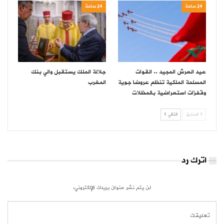
24 ساعة
24 ساعة
عيد العرش المجيد .. القوات
جلالة الملك يستقبل والي بنك
المسلحة الملكية تنظم عروضا جوية
المغرب
وقفزات استعراضية بالمظلات
السابق
التالي
اترك رد
لن يتم نشر عنوان بريدك الإلكتروني.