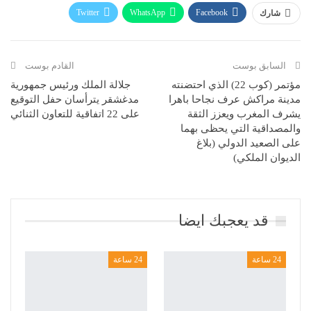
Twitter
WhatsApp
Facebook
شارك
Telegram
البريد الإلكتروني
طباعة
السابق بوست
القادم بوست
مؤتمر (كوب 22) الذي احتضنته
جلالة الملك ورئيس جمهورية
مدينة مراكش عرف نجاحا باهرا
مدغشقر يترأسان حفل التوقيع
يشرف المغرب ويعزز الثقة
على 22 اتفاقية للتعاون الثنائي
والمصداقية التي يحظى بهما
على الصعيد الدولي (بلاغ
الديوان الملكي)
قد يعجبك ايضا
24 ساعة
24 ساعة