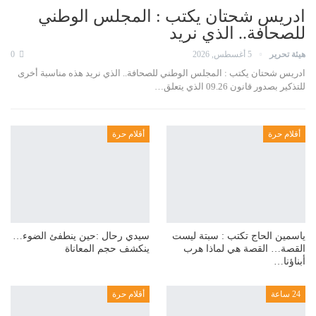
ادريس شحتان يكتب : المجلس الوطني
للصحافة.. الذي نريد
هيئة تحرير
5 أغسطس, 2026
0
ادريس شحتان يكتب : المجلس الوطني للصحافة.. الذي نريد هذه مناسبة أخرى
للتذكير بصدور قانون 09.26 الذي يتعلق…
أقلام حرة
أقلام حرة
ياسمين الحاج تكتب : سبتة ليست
سيدي رحال :حين ينطفئ الضوء…
القصة… القصة هي لماذا هرب
ينكشف حجم المعاناة
أبناؤنا…
24 ساعة
أقلام حرة