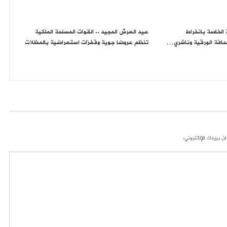
ة الخاصة بانخراط
عيد العرش المجيد .. القوات المسلحة الملكية
حافة الورقية وناشري…
تنظم عروضا جوية وقفزات استعراضية بالمظلات
ن بريدك الإلكتروني.