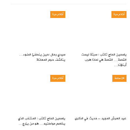
أقلام حرة
أقلام حرة
ياسمين الحاج تكتب : سبتة ليست
سيدي رحال :حين ينطفئ الضوء…
القصة… القصة هي لماذا هرب
ينكشف حجم المعاناة
أبناؤنا…
24 ساعة
أقلام حرة
عيد العرش المجيد .. حديث في الذكرى
ياسمين الحاج تكتب : المنتخب الذي
يخاصم مواطنيه… هو من يزرع…