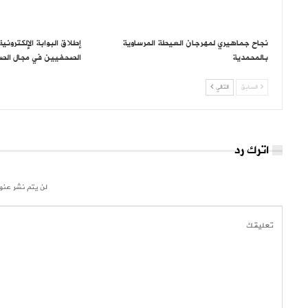
نجاح جماهيري لمهرجان العيطة المرساوية
إطلاق البوابة الإلكتروني
بالمحمدية
الصحفيين في مجال الص
السابق
التالي
اترك رد
لن يتم نشر عنوا