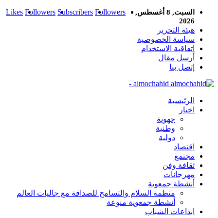
Likes
Followers
Subscribers
Followers
السبت, 8 أغسطس,
2026
هيئة التحرير
سياسة الخصوصية
اتفاقية الاستخدام
أرسل مقال
إتصل بنا
almochahid -
الرئيسية
اخبار
جهوية
وطنية
دولية
اقتصاد
مجتمع
ثقافة وفن
مهرجانات
أنشطة جمعوية
منظمة السلام والتسامح للصداقة مع جاليات العالم
أنشطة جمعوية منوعة
ابداعات الشباب