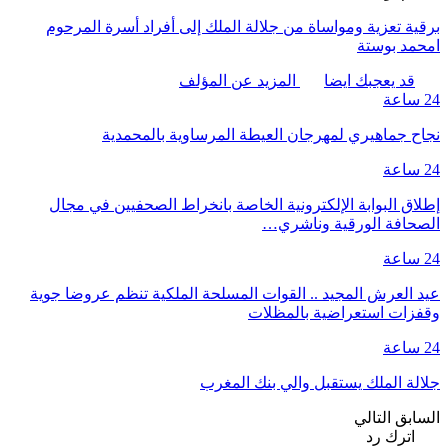
برقية تعزية ومواساة من جلالة الملك إلى أفراد أسرة المرحوم
امحمد بوستة
قد يعجبك ايضا
المزيد عن المؤلف
24 ساعة
نجاح جماهيري لمهرجان العيطة المرساوية بالمحمدية
24 ساعة
إطلاق البوابة الإلكترونية الخاصة بانخراط الصحفيين في مجال
الصحافة الورقية وناشري…
24 ساعة
عيد العرش المجيد .. القوات المسلحة الملكية تنظم عروضا جوية
وقفزات استعراضية بالمظلات
24 ساعة
جلالة الملك يستقبل والي بنك المغرب
السابق
التالي
اترك رد