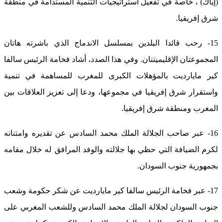
(إياك) ، خاصة في تفعيل استراتيجيات التنمية المستدامة في منطقة
شرق إفريقيا.
15- رحب قائدا البلدين بمسلسل الاندماج الذي باشرته هاتان
المجموعتان الإقليميتنان. وفي هذا الصدد، أشاد فخامة الرئيس سالفا
كير مايارديت بالمؤهلات الكبرى للمغرب للمساهمة في تنمية
واستقرار شرق إفريقيا في مجموعها، ودعا إلى تعزيز العلاقات بين
المغرب ومنطقة شرق إفريقيا.
16- عبر صاحب الجلالة الملك محمد السادس عن تقديره وامتنانه
لكرم الضيافة التي حظي بها جلالته والوفد المرافق له خلال مقامه
بجمهورية جنوب السودان.
17- عبر فخامة الرئيس سالفا كير مايارديت عن شكر حكومة وشعب
جنوب السودان لجلالة الملك محمد السادس وللشعب المغربي على