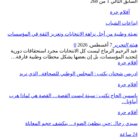
السابق
التالي
1 من 268
أقلام حرة
ابداعات الشباب
تعبئة وطنية من أجل نزاهة الانتخابات وتعزيز الثقة قي المؤسسات
هيئة التحرير
7 أغسطس, 2026
0
عبد الرحيم الرماح ليست كل الانتخابات مجرد استحقاقات دورية
لتجديد المؤسسات، بل إن بعضها يشكل محطات وطنية فارقة…
أقلام حرة
ادريس شحتان يكتب : المجلس الوطني للصحافة.. الذي نريد
أقلام حرة
ياسمين الحاج تكتب : سبتة ليست القصة… القصة هي لماذا هرب
أبناؤنا…
أقلام حرة
سيدي رحال :حين ينطفئ الضوء… ينكشف حجم المعاناة
24 ساعة