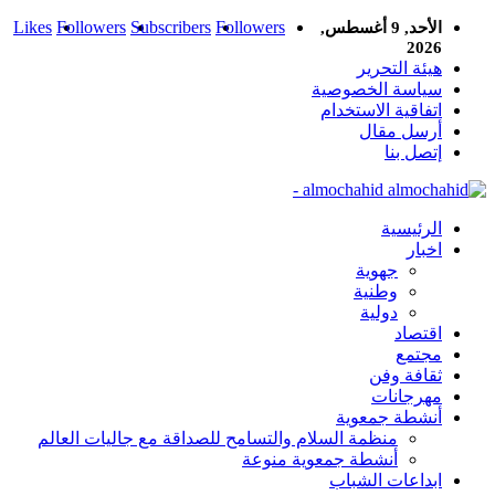
Likes
Followers
Subscribers
Followers
الأحد, 9 أغسطس,
2026
هيئة التحرير
سياسة الخصوصية
اتفاقية الاستخدام
أرسل مقال
إتصل بنا
almochahid -
الرئيسية
اخبار
جهوية
وطنية
دولية
اقتصاد
مجتمع
ثقافة وفن
مهرجانات
أنشطة جمعوية
منظمة السلام والتسامح للصداقة مع جاليات العالم
أنشطة جمعوية منوعة
ابداعات الشباب