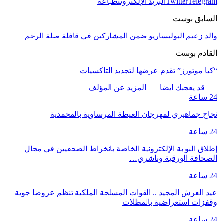
Telegram
Twitter
البريد الإلكتروني
طباعة
السابق بوست
والد زعيم البوليساريو ضمن المشاركين في قافلة صلة الرحم
القادم بوست
“كيا موتورز” تقدم عرضها لتجديد التاكسيات
قد يعجبك ايضا
المزيد عن المؤلف
24 ساعة
نجاح جماهيري لمهرجان العيطة المرساوية بالمحمدية
24 ساعة
إطلاق البوابة الإلكترونية الخاصة بانخراط الصحفيين في مجال
الصحافة الورقية وناشري…
24 ساعة
عيد العرش المجيد .. القوات المسلحة الملكية تنظم عروضا جوية
وقفزات استعراضية بالمظلات
24 ساعة