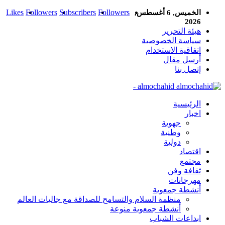
Likes
Followers
Subscribers
Followers
الخميس, 6 أغسطس,
2026
هيئة التحرير
سياسة الخصوصية
اتفاقية الاستخدام
أرسل مقال
إتصل بنا
almochahid -
الرئيسية
اخبار
جهوية
وطنية
دولية
اقتصاد
مجتمع
ثقافة وفن
مهرجانات
أنشطة جمعوية
منظمة السلام والتسامح للصداقة مع جاليات العالم
أنشطة جمعوية منوعة
ابداعات الشباب