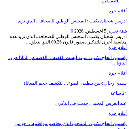
أقلام حرة
أقلام حرة
ادريس شحتان يكتب : المجلس الوطني للصحافة.. الذي نريد
هيئة تحرير
5 أغسطس, 2026
0
ادريس شحتان يكتب : المجلس الوطني للصحافة.. الذي نريد هذه
مناسبة أخرى للتذكير بصدور قانون 09.26 الذي يتعلق…
أقلام حرة
ياسمين الحاج تكتب : سبتة ليست القصة… القصة هي لماذا هرب
أبناؤنا…
أقلام حرة
سيدي رحال :حين ينطفئ الضوء… ينكشف حجم المعاناة
24 ساعة
عيد العرش المجيد .. حديث في الذكرى
أقلام حرة
ياسمين الحاج تكتب : المنتخب الذي يخاصم مواطنيه… هو من
يزرع…