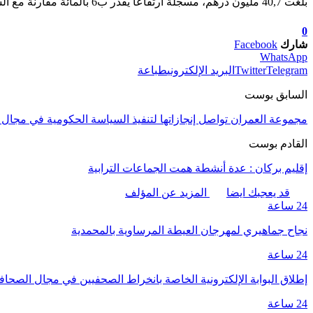
بلغت 40,7 مليون درهم، مسجلة ارتفاعا يقدر ب6 بالمائة مقارنة مع السنة الفارطة.
0
شارك
Facebook
WhatsApp
Telegram
Twitter
البريد الإلكتروني
طباعة
السابق بوست
مجموعة العمران تواصل إنجازاتها لتنفيذ السياسة الحكومية في مجال
القادم بوست
إقليم بركان : عدة أنشطة همت الجماعات الترابية
قد يعجبك ايضا
المزيد عن المؤلف
24 ساعة
نجاح جماهيري لمهرجان العيطة المرساوية بالمحمدية
24 ساعة
إطلاق البوابة الإلكترونية الخاصة بانخراط الصحفيين في مجال الصحا
24 ساعة