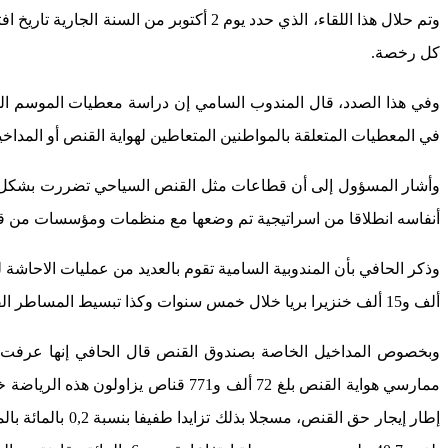
وتم حلال هذا اللقاء، الذي حدد يوم 2 أ
كل رخصة.
وفي هذا الصدد، قال المندوب السامي إن دراسة معطيات الموسم الفا
في المعطيات المتعلقة بالمواطنين المتعاطين لهواية القنص أو المداخ
أنفاسه انطلاقا من اسراتيجية تم وضعها مع منظمات ومؤسسات من قبيل المنظمة العالمية للزراعة في سنة 2015، حيث ترمي هذ
ألف و15 ألف خنزيرا بريا خلال خمس سنوات وكذا تبسيط المساطر القانونية لتنظيم هذه الإحاشات.
ممارسي هواية القنص بلغ 72 ألف و1