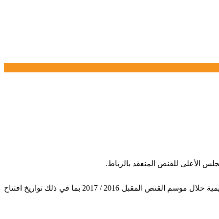
وشكل هذا الاجتماع، الذي ترأسه المندوب السامي للمياه و الغابات ومحاربة التصحر، عبد العظيم الحافي، فرصة لتقديم مقترح التدابير التنظيمية خلال موسم القنص المقبل 2016 / 2017 بما في ذلك تواريخ افتتاح