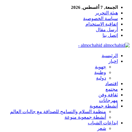
الجمعة, 7 أغسطس, 2026
هيئة التحرير
سياسة الخصوصية
اتفاقية الاستخدام
أرسل مقال
إتصل بنا
almochahid -
الرئيسية
اخبار
جهوية
وطنية
دولية
اقتصاد
مجتمع
ثقافة وفن
مهرجانات
أنشطة جمعوية
منظمة السلام والتسامح للصداقة مع جاليات العالم
أنشطة جمعوية منوعة
ابداعات الشباب
شعر