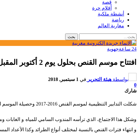
قصة
أقلام حرة
أنشطة ملكية
رياضة
مغاربة العالم
24 ساعة
جهوية
افتتاح موسم القنص بحلول يوم 2 أكتوبر المقبل
بواسطة
هيئة التحرير
في
1 سبتمبر, 2018
0
شارك
شكلت التدابير التنظيمية لموسم القنص 2016-2017 وحصيلة الموسم الفارط أبرز المحاور التي تمت مناقشتها خلال اجتماع الدورة العادية للمجلس الأعلى للقنص المنعقد بالرباط.
و انتهاء فترات القنص بالنسبة لمختلف أنواع الطرائد وكذا الأعداد ال