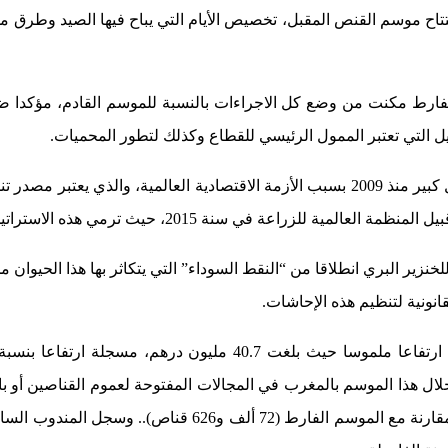
كتوبر من السنة الجارية تاريخ افتتاح موسم القنص المقبل، تخصيص الأيام التي يباح 
رط مكنت من وضع كل الاجراءات بالنسبة للموسم القادم، مؤكدا ضرورة 
يل التي تعتبر الممول الرئيسي للقطاع وكذلك لتطور المحميات.
ه الاستراتيجية للوصول إلى سقف 15 ألف سائح يتعاطون لهذه الهواية.
77 قناص يزاولون هذه الرياضة خلال هذا الموسم بالمغرب في المجالات المفتوحة ل
إطار إيجار حق القنص، مسجلا بذلك تزايدا طفيفا بنسبة 0,2 با