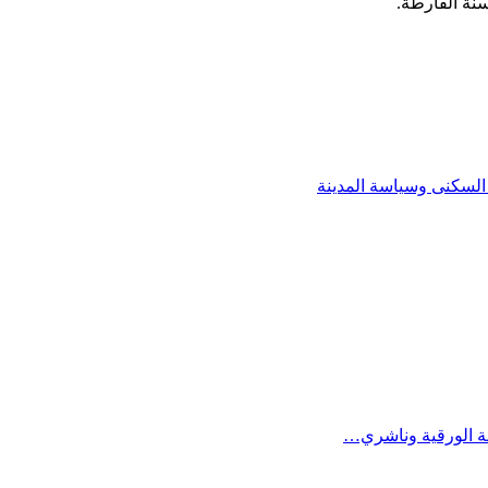
 السكنى وسياسة المدينة
فة الورقية وناشري…