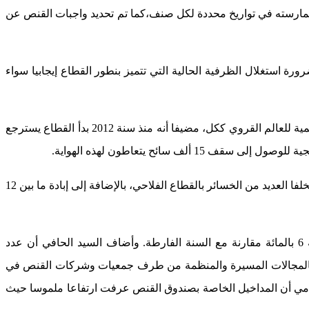
فيها الصيد وطرق ممارسته في تواريخ محددة لكل صنف،كما تم تحديد واجبات القنص عن
استغلال الظرفية الحالية التي تتميز بنطور القطاع إيجابيا سواء
وأشار المسؤول إلى أن قطاعات مثل القنص السياحي تضررت بشكل كبير منذ 2009 بسبب الأزمة الاقتصادية العالمية، والذي يعتبر مصدر تنمية للعالم القروي ككل، مضيفا أنه منذ سنة 2012 بدأ القطاع يسترجع
وذكر الحافي بأن المندوبية السامية تقوم بالعديد من عمليات الاحاشة للخنزير البري انطلاقا من “النقط السوداء” التي يتكاثر بها هذا الحيوان مخلفا العديد من الخسائر بالقطاع الفلاحي، بالإضافة إلى إبادة ما بين 12
وبخصوص المداخيل الخاصة بصندوق القنص قال الحافي إنها عرفت ارتفاعا ملموسا حيث بلغت 40.7 مليون درهم، مسجلة ارتفاعا بنسبة 6 بالمائة مقارنة مع السنة الفارطة. وأضاف السيد الحافي أن عدد
عموم القناصين أو بالمجالات المسيرة والمنظمة من طرف جمعيات وشركات القنص في
لمائة بالمقارنة مع الموسم الفارط (72 ألف و626 قناص).. وسجل المندوب السامي أن المداخيل الخاصة بصندوق القنص عرفت ارتفاعا ملموسا حيث