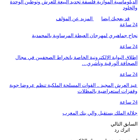
الدبلوماسية الموازية فلسفة تجديد البيعة للعرش وتوطين الوحدة
والخلود
قد يعجبك ايضا
المزيد عن المؤلف
24 ساعة
نجاح جماهيري لمهرجان العيطة المرساوية بالمحمدية
24 ساعة
إطلاق البوابة الإلكترونية الخاصة بانخراط الصحفيين في مجال
الصحافة الورقية وناشري…
24 ساعة
عيد العرش المجيد .. القوات المسلحة الملكية تنظم عروضا جوية
وقفزات استعراضية بالمظلات
24 ساعة
جلالة الملك يستقبل والي بنك المغرب
السابق
التالي
اترك رد