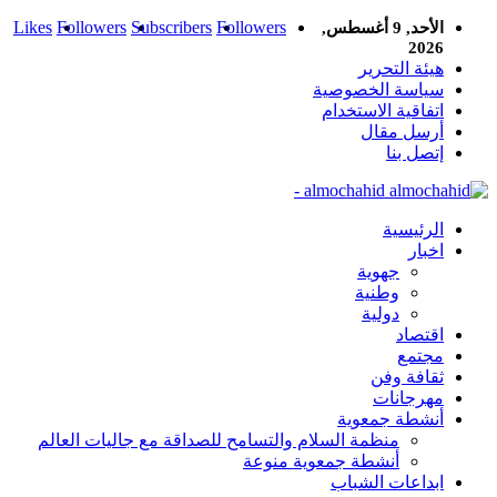
Likes
Followers
Subscribers
Followers
الأحد, 9 أغسطس,
2026
هيئة التحرير
سياسة الخصوصية
اتفاقية الاستخدام
أرسل مقال
إتصل بنا
almochahid -
الرئيسية
اخبار
جهوية
وطنية
دولية
اقتصاد
مجتمع
ثقافة وفن
مهرجانات
أنشطة جمعوية
منظمة السلام والتسامح للصداقة مع جاليات العالم
أنشطة جمعوية منوعة
ابداعات الشباب