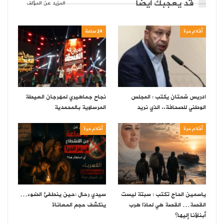
قد يعجبك ايضا
المزيد عن المؤلف
أقلام حرة
24 ساعة
ادريس شحتان يكتب : المجلس
نجاح جماهيري لمهرجان العيطة
الوطني للصحافة.. الذي نريد
المرساوية بالمحمدية
أقلام حرة
أقلام حرة
ياسمين الحاج تكتب : سبتة ليست
سيدي رحال :حين ينطفئ الضوء…
القصة… القصة هي لماذا هرب
ينكشف حجم المعاناة
أبناؤنا إليها؟