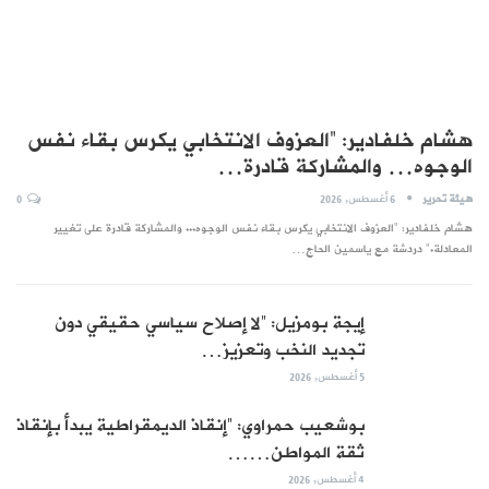
هشام خلفادير: “العزوف الانتخابي يكرس بقاء نفس
الوجوه… والمشاركة قادرة…
هيئة تحرير
6 أغسطس, 2026
0
هشام خلفادير: "العزوف الانتخابي يكرس بقاء نفس الوجوه... والمشاركة قادرة على تغيير
المعادلة." دردشة مع ياسمين الحاج…
إيجة بومزيل: “لا إصلاح سياسي حقيقي دون
تجديد النخب وتعزيز…
5 أغسطس, 2026
بوشعيب حمراوي: “إنقاذ الديمقراطية يبدأ بإنقاذ
ثقة المواطن……
4 أغسطس, 2026