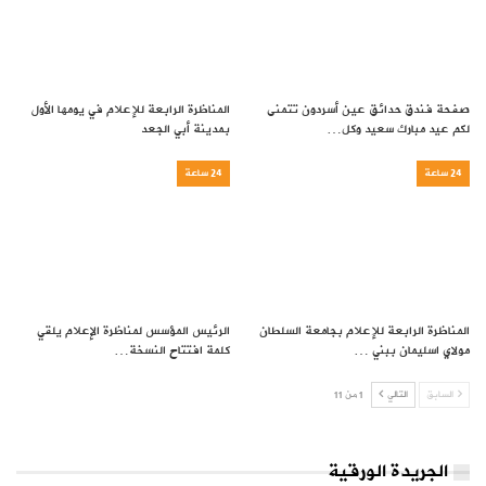
صفحة فندق حدائق عين أسردون تتمنى
المناظرة الرابعة للإعلام في يومها الأول
لكم عيد مبارك سعيد وكل…
بمدينة أبي الجعد
24 ساعة
24 ساعة
المناظرة الرابعة للإعلام بجامعة السلطان
الرئيس المؤسس لمناظرة الإعلام يلقي
مولاي اسليمان ببني …
كلمة افتتاح النسخة…
السابق
التالي
1 من 11
الجريدة الورقية