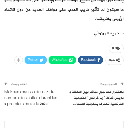
يلعب دورا مهما في تغيير مواقف فرنسا وإنجلترا على حد السواء، وهو
ما سيكون له تأثير قريب المدى على مواقف العديد من دول الاتحاد
الأوربي وافريقيا.
د. حميد المرزوقي
0
Twitter
WhatsApp
Facebook
شارك
السابق بوست
القادم بوست
بافتتاح خط جوي مباشر بين الداخلة و
Meknes : hausse de 56 % du
باريس شركة ” إير فرانس” الحكومية
nombre des nuites durant les
الفرنسية تعترف بمغربية الصحراء.
5 premiers mois de 2023