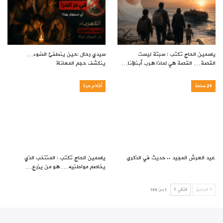
ياسمين الحاج تكتب : سبتة ليست
سيدي رحال :حين ينطفئ الضوء…
القصة… القصة هي لماذا هرب أبناؤنا…
ينكشف حجم المعاناة
24 ساعة
أقلام حرة
عيد العرش المجيد .. حديث في الذكرى
ياسمين الحاج تكتب : المنتخب الذي
يخاصم مواطنيه… هو من يزرع…
السابق
التالي
1 من 168