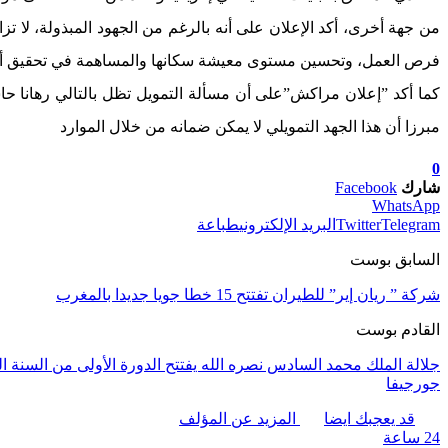
من جهة أخرى، أكد الإعلان على أنه بالرغم من الجهود المبذولة، لا تز
فرص العمل، وتحسين مستوى معيشة سكانها والمساهمة في تحقيق أهداف أجند
كما أكد ”إعلان مراكش”على أن مسألة التمويل تظل بالتالي رهانا حاس
مبرزا أن هذا الجهد التمويلي لا يمكن ضمانه من خلال الموارد
0
شارك
Facebook
WhatsApp
Telegram
Twitter
البريد الإلكتروني
طباعة
السابق بوست
شركة ” ريان إير” للطيران تفتتح 15 خطا جويا جديدا بالمغرب
القادم بوست
جلالة الملك محمد السادس نصره الله يفتتح الدورة الأولى من السنة ال
جورجيفا
قد يعجبك ايضا
المزيد عن المؤلف
24 ساعة