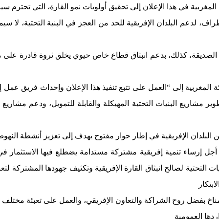
ف، لدعم البلدان الإفريقية للحد من العجز في البنية التحتية، لا سيما
ن الصديقة، كذلك، بدعم انبثاق قطاع خاص حيوي يخلق ثروة قادرة على مو
لكة المغربية إلى “العمل على تتبع تنفيذ هذا الإعلان وإحداث فريق عم
ير مشاريع البنيات التحتية المهيكلة والقابلة للتمويل، ودعم مشاريع الب
لبلدان الإفريقية في إطار حوار مفتوح يهدف إلى تعزيز أنشطة النهوض با
أجل إرساء تنمية إفريقية مشتركة مستدامة يضطلع فيها الاستثمار في ال
يات التحتية لصالح انبثاق القارة الإفريقية وتكثيف جهودها المشتركة لت
ابتكار
مناخ بفضل روح الشراكة والتعاون الإفريقي، والعمل على تعبئة مختلف 
ردها العمومية