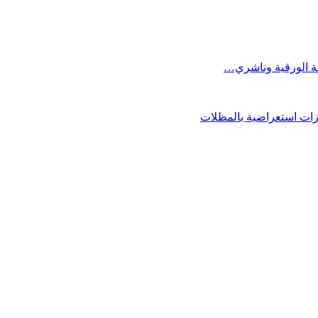
فة الورقية وناشري…
فزات استعراضية بالمظلات