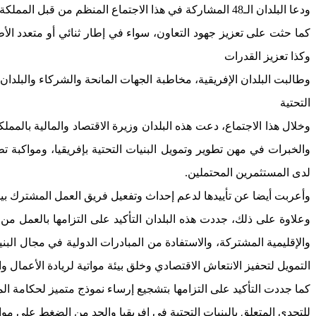
ودعا البلدان الـ48 المشاركة في هذا الاجتماع المنظم من قبل المملكة المغربية في هذا الإعلان إلى تحقيق أولويات نمو القارة، التي تحترم سيادة الدول الإفريقية ووحدة أراضيها وتسهم في رفاه سكانها
كما حثت على تعزيز جهود التعاون، سواء في إطار ثنائي أو متعدد الأطرا
وكذا تعزيز القدرات
وطالبت البلدان الإفريقية، مخاطبة الجهات المانحة والشركاء والبلدا
التحتية
وخلال هذا الاجتماع، دعت هذه البلدان وزيرة الاقتصاد والمالية بالمم
والخبرات في مهن تطوير وتمويل البنيات التحتية بإفريقيا، ومواكبة تطو
لدى المستثمرين المحتملين.
وأعربت أيضا عن تأييدها لدعم إحداث وتفعيل فريق العمل المشترك بين ا
وعلاوة على ذلك، جددت هذه البلدان التأكيد على التزامها بالعمل من 
والإقليمية المشتركة، والاستفادة من المبادرات الدولية في مجال البن
التمويل لتحفيز الانتعاش الاقتصادي وخلق بيئة مواتية لريادة الأعمال وال
كما جددت التأكيد على التزامها بتشجيع إرساء نموذج متميز لحكامة ال
للتحدي المتعلق بالبنيات التحتية في إفريقيا والحد من الضغط على موا