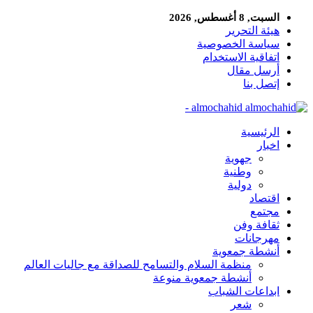
السبت, 8 أغسطس, 2026
هيئة التحرير
سياسة الخصوصية
اتفاقية الاستخدام
أرسل مقال
إتصل بنا
almochahid -
الرئيسية
اخبار
جهوية
وطنية
دولية
اقتصاد
مجتمع
ثقافة وفن
مهرجانات
أنشطة جمعوية
منظمة السلام والتسامح للصداقة مع جاليات العالم
أنشطة جمعوية منوعة
ابداعات الشباب
شعر