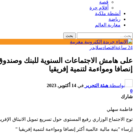
قصة
أقلام حرة
أنشطة ملكية
رياضة
مغاربة العالم
24 ساعة
اقتصاد
سلايدر
على هامش الاجتماعات السنوية للبنك وصندوق الن
إنصافا ومواءمة لتنمية إفريقيا
بواسطة
هيئة التحرير
في
14 أكتوبر, 2023
0
شارك
فاطمة سهلي
توج الاجتماع الوزاري رفيع المستوى حول تسريع تمويل الانبثاق الإف
إرساء ”بنية مالية عالمية أكثر إنصافا ومواءمة لتنمية إفريقيا ”