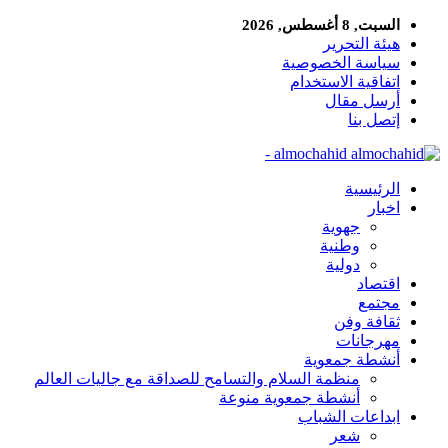
السبت, 8 أغسطس, 2026
هيئة التحرير
سياسة الخصوصية
اتفاقية الاستخدام
أرسل مقال
إتصل بنا
almochahid -
الرئيسية
اخبار
جهوية
وطنية
دولية
اقتصاد
مجتمع
ثقافة وفن
مهرجانات
أنشطة جمعوية
منظمة السلام والتسامح للصداقة مع جاليات العالم
أنشطة جمعوية منوعة
ابداعات الشباب
شعر