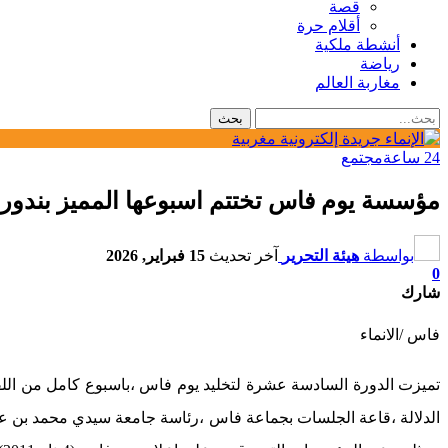
قصة
أقلام حرة
أنشطة ملكية
رياضة
مغاربة العالم
24 ساعة
مجتمع
مؤسسة يوم فاس تختتم اسبوعها المميز بندورة
بواسطة
هيئة التحرير
آخر تحديث
15 فبراير, 2026
0
شارك
فاس /الانماء
تميزت الدورة السادسة عشرة لتخليد يوم فاس ،باسبوع كامل من اللقاء