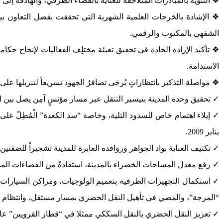
❖ التنويه بالمبادرات المتلاحقة للعناية بالفضاء الطرقي، والهادفة إلى ت
❖ الإشادة بالخرجات العلمية الشهرية التي تحققت بفضل التعاون بين 
الشفهي بالمكتوب والرقمي.
❖ تأكيد الإرادة الجادة في تحقيق تعبئة مختلِف الفعاليات لإنجاح حكا
الاستدامة.
❖ مواصلة التذكير بانتظاراتٍ يُرجَى تضافرُ الجهود تسريعاً لتنزيلها على
✓ تحقيق وحدة المدينة بتيسير التنقل عبر مسار مؤنسٍ آمِن يصل بين ال
✓ إيلاء اهتمام خاص للسدود التلية، وخاصة “سد الكعدة” الْمُطِلّ على
يناير 2009.
✓ تكثيف العناية بواد الجواهر وروافده العابرة للمدينة تشجيراً للضفتين
✓ رفع معدل المساحات الخضراء بالمدينة، استفادةً من الفضاءات المحيطة 
✓ استكمال التجهيزات الطرقية بتعميم الولوجيات، ومراكن السيارات، 
“المرجة”، والمضي في تأهيل النقل الحضري بمسار مستقل، وانتظام في المواعيد، وتعليق مركبة هوائية (Téléphérique) تصل بين البرجين 
✓ تعزيز النقل الحضري بالنقل السككي ممثلا في “قطار القرويين” عابرا