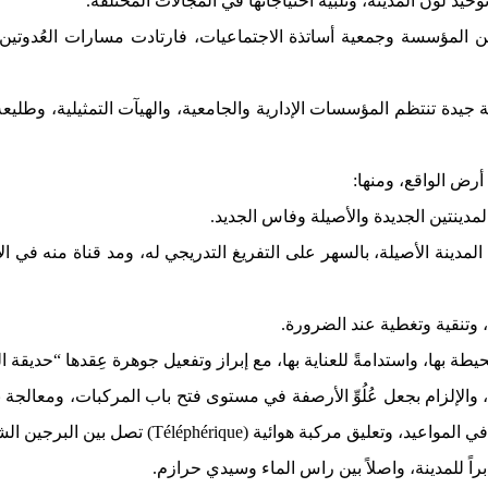
وحيد لون المدينة، وتلبية احتياجاتها في المجالات المختلفة.
المؤسسة وجمعية أساتذة الاجتماعيات، فارتادت مسارات العُدوتين: أبر
مة جيدة تنتظم المؤسسات الإدارية والجامعية، والهيآت التمثيلية، وطلي
 أرض الواقع، ومنها:
مدينتين الجديدة والأصيلة وفاس الجديد.
 المدينة الأصيلة، بالسهر على التفريغ التدريجي له، ومد قناة منه في ا
، وتنقية وتغطية عند الضرورة.
بها، واستدامةً للعناية بها، مع إبراز وتفعيل جوهرة عِقدها “حديقة الن
والإلزام بجعل عُلُوِّ الأرصفة في مستوى فتح باب المركبات، ومعالجة 
الشمالي والجنوبي، وإنجاز محطة طرقية في المستوى اللائق بالمدينة.
ً للمدينة، واصلاً بين راس الماء وسيدي حرازم.