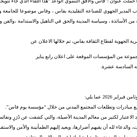
مثلون عن المؤسسات التي وقعت على اعلان يوم فاس (4يناير2011) حملت عنوان :”فاس والافق التنموي الوا
هاب المدير الجهوي للصناعة التقليدية بفاس ، وفاس موضوعا للجامعة
ن الأساتذة ، وسياسة المدينة والحق في التاهيل والاستدامة ،والفن والب
ية الجهوية لقطاع الثقافة بفاس، تم خلالها الاعلان عن
جموعة من المؤسسات الموقعة على اعلان رابع يناير
ته السادسة عشرة.
2026 عما يلي:
 مع مبادرات وتطلعات المجتمع المدني من خلال “مؤسسة يوم فاس”.
 الاعتبار لكثير من معالم المدينة الأصيلة، والتي كشفت عن دُرَرٍ ونفائس،
والدعاء لله أن يقيهم أضرارها، ويعيد إليهم الطمأنينة والأمن والاستقر