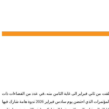
لقت من ثاني فبراير الى غاية الثامن منه ،في عدد من الفضاءات ذات
الدلالة ،قاعة الجلسات بجماعة فاس ،رئاسة جامعة سيدي محمد بن عبد الله ،المدرسة الوطنية للهندسة المعمارية ،الجامعة الخاصة ،وقصر المؤتمرات الذي احتضن يوم سادس فبراير 2026 ندوة هامة شارك فيها