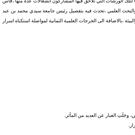
عد “هذا اللقاء الذي جاء تتويجا لتلك الورشات التي تلاحق فيها المشاركون انشغالات عدة منها ،فاس
 والبحث العلمي ،تحدث فيه بتفصيل رئيس جامعة سيدي محمد بن عبد
يئة ،بالاضافة الى الخرجات العلمية الثمانية لمواصلة استكناه اسرار
 وجَلَتِ الغبار عن العديد من المآثر.
ار.