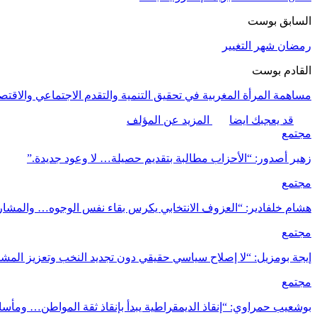
السابق بوست
رمضان شهر التغيير
القادم بوست
مساهمة المرأة المغربية في تحقيق التنمية والتقدم الاجتماعي والاقتص
قد يعجبك ايضا
المزيد عن المؤلف
مجتمع
زهير أصدور: “الأحزاب مطالبة بتقديم حصيلة… لا وعود جديدة.”
مجتمع
هشام خلفادير: “العزوف الانتخابي يكرس بقاء نفس الوجوه… والمشا
مجتمع
إيجة بومزيل: “لا إصلاح سياسي حقيقي دون تجديد النخب وتعزيز المش
مجتمع
بوشعيب حمراوي: “إنقاذ الديمقراطية يبدأ بإنقاذ ثقة المواطن… ومأس