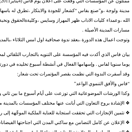
م
مدينة ولوجة ،و”صنع بفاس “كشعار للجودة والابتكار ،تطرق له باس
الله ،وعمداء كليات الاداب ظهر المهراز وسايس ،وكليةةالحقوق ونخبة م
مسارات المدينة الأصيلة .
وتوجت اعمال هذه الدورة ،بعقد ندوة صحافية اول امس الثلاثاء ،بالمدير
بيان فاس الذي أكدت فيه المؤسسة على التنويه بالتجارب التلقائي لم
يوما سنويا لفاس . وإسهامها الفعال في أنشطة أسبوع تخليده في دور
وقد أسفرت الندوة التي نظمت بقصر المؤتمرات تحت شعار:
“فاس والأفق التنموي الواعد”
وكذا الورشات الموضوعاتية التي توزعت على أيام أسبوع ما بين ثاني وثامن فبراير 
❖ الإشادة بروح التعاون التي أبانت عنها مختلف المؤسسات بالمدينة
❖ تثمين الإنجازات التي تحققت استجابة للعناية الملكية الموجِّهة إلى رد
❖ الإعلان عن كامل التضامن مع ساكني المدن التي اجتاحتها الفيضانات، 