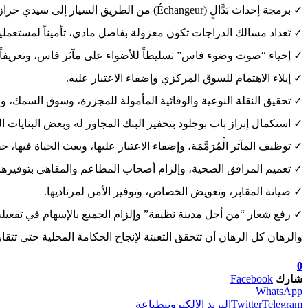
✓ برمجة إحداث بَدَّالٍ (Échangeur) من الطريق السيار إلى سيدي حرازم، دعماً للحامة المعدنية، وللطريق الوطنية نحو تاونات.
✓ تَعداد مسالك الدراجات تكون معزولة بفاصل مادي، تأميناً لمستعمل
✓ إحياء “صوت وضوء فاس” تسليطاً للأضواء على مآثر فاس، وتعريفاً ب
✓ إيلاء الاهتمام للسوق المركزي وإضفاء الاعتبار عليه.
✓ تحقيق النقلة النوعية والوقائية المأمولة للمجزرة، وسوق السمك، و
✓ استكمال إبراز باب بوجلود بتحفيز البنك المجاور له وبعض البنايات ا
✓ توظيف المآثر الْمُرَمَّمَة، وإضفاء الاعتبار عليها، وبعث الحياة فيها، حف
✓ تعميم المرافق الصحية، وإلزام أصحاب المطاعم والمقاهي بتوفيرها 
✓ صيانة المقابر، وتعويض الخصاص، وتوفير الأمن لمرتاديها.
✓ رفع شعار “من أجل مدينة نظيفة” وإلزام الجميع بالإسهام في تفعيله
والرهان كل الرهان أن تتحقق التعبئة لإنجاح الحكامة المحلية حتى تتقابل
0
شارك
Facebook
WhatsApp
Telegram
Twitter
البريد الإلكتروني
طباعة