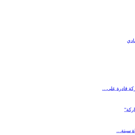
ادي
ركة قادرة على…
اركة”
اة سبتة…