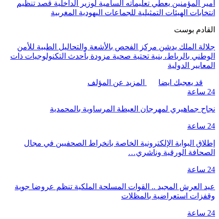
أمير المؤمنين يعطي تعليماته السامية لوزير الداخلية قصد تنظيم
انتخابات الهيئات التمثيلية للجماعات اليهودية المغربية
القادم بوست
جلالة الملك يدشن مركز الفحص بالأشعة والتحاليل الطبية للأمن
الوطني بالرباط، بنية تحتية صحية مزودة بأحدث التكنولوجيات ذات
المعايير الدولية
قد يعجبك ايضا
المزيد عن المؤلف
24 ساعة
نجاح جماهيري لمهرجان العيطة المرساوية بالمحمدية
24 ساعة
إطلاق البوابة الإلكترونية الخاصة بانخراط الصحفيين في مجال
الصحافة الورقية وناشري…
24 ساعة
عيد العرش المجيد .. القوات المسلحة الملكية تنظم عروضا جوية
وقفزات استعراضية بالمظلات
24 ساعة