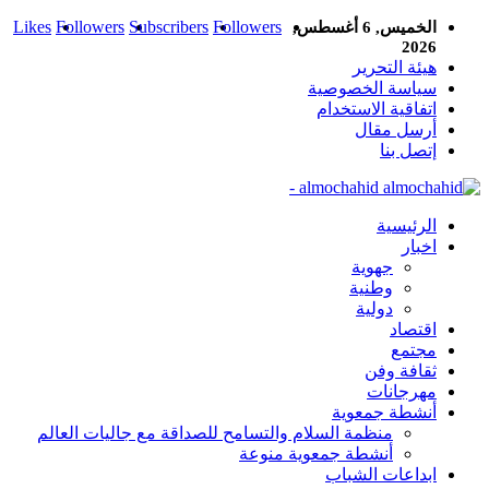
Likes
Followers
Subscribers
Followers
الخميس, 6 أغسطس,
2026
هيئة التحرير
سياسة الخصوصية
اتفاقية الاستخدام
أرسل مقال
إتصل بنا
almochahid -
الرئيسية
اخبار
جهوية
وطنية
دولية
اقتصاد
مجتمع
ثقافة وفن
مهرجانات
أنشطة جمعوية
منظمة السلام والتسامح للصداقة مع جاليات العالم
أنشطة جمعوية منوعة
ابداعات الشباب