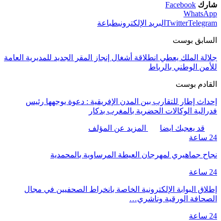
شارك
Facebook
WhatsApp
Telegram
Twitter
البريد الإلكتروني
طباعة
السابق بوست
جلالة الملك يعطي انطلاقة أشغال إنجاز المقر الجديد للمديرية العامة
للأمن الوطني بالرباط
القادم بوست
إحداث إطار للتقارب بين المدن الإفريقية : دعوة يوجهها رئيس
فدرالية الوكالات الحضرية بالمغرب بدكار
قد يعجبك ايضا
المزيد عن المؤلف
24 ساعة
نجاح جماهيري لمهرجان العيطة المرساوية بالمحمدية
24 ساعة
إطلاق البوابة الإلكترونية الخاصة بانخراط الصحفيين في مجال
الصحافة الورقية وناشري…
24 ساعة