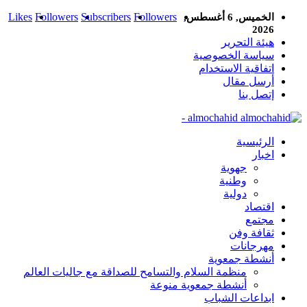
Likes
Followers
Subscribers
Followers
الخميس, 6 أغسطس,
2026
هيئة التحرير
سياسة الخصوصية
اتفاقية الاستخدام
أرسل مقال
إتصل بنا
almochahid -
الرئيسية
اخبار
جهوية
وطنية
دولية
اقتصاد
مجتمع
ثقافة وفن
مهرجانات
أنشطة جمعوية
منظمة السلام والتسامح للصداقة مع جاليات العالم
أنشطة جمعوية منوعة
ابداعات الشباب