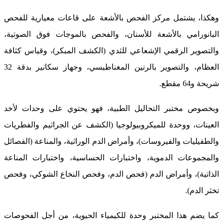
وهكذا، يشتمل مركز الفحص بالأشعة على قاعات معيارية للفحص
البانورامي بالأشعة للأسنان، والفحص بالموجات فوق الصوتية،
والتصوير الرقمي الإشعاعي للثدي (الكشف المبكر)، وقياس كثافة
العظام، والتصوير بالرنين المغناطيسي، وجهاز سكانير بدقة 32
شريحة و64 مقطع.
وبخصوص مختبر التحاليل الطبية، فهو يحتوي على وحدات لأخد
العينات، ووحدة للميكروبيولوجيا (الكشف عن الجراثيم والفطريات
والطفيليات والفيروسات)، وأمراض الدم الوراثية، والمناعة (الفصائل
والمجموعات الدموية، واختبارات الحساسية، واختبارات المناعة
الذاتية)، وأمراض الدم (فحص الدم، وفحص النخاع الشوكي، وفحص
تخثر الدم).
كما يضم هذا المختبر وحدة للكيمياء الحيوية، من أجل الفحوصات