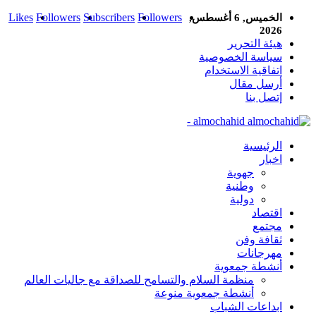
Likes
Followers
Subscribers
Followers
الخميس, 6 أغسطس,
2026
هيئة التحرير
سياسة الخصوصية
اتفاقية الاستخدام
أرسل مقال
إتصل بنا
almochahid -
الرئيسية
اخبار
جهوية
وطنية
دولية
اقتصاد
مجتمع
ثقافة وفن
مهرجانات
أنشطة جمعوية
منظمة السلام والتسامح للصداقة مع جاليات العالم
أنشطة جمعوية منوعة
ابداعات الشباب