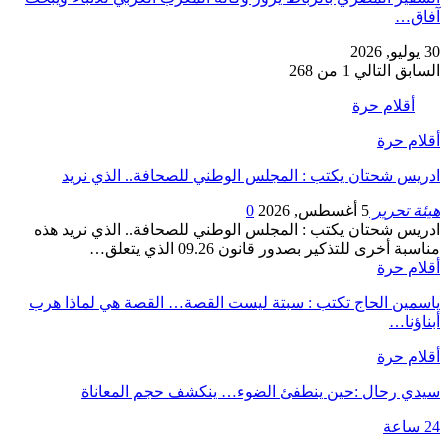
آفاق…
30 يوليو, 2026
السابق
التالي
1 من 268
أقلام حرة
أقلام حرة
ادريس شحتان يكتب : المجلس الوطني للصحافة.. الذي نريد
هيئة تحرير
5 أغسطس, 2026
0
ادريس شحتان يكتب : المجلس الوطني للصحافة.. الذي نريد هذه
مناسبة أخرى للتذكير بصدور قانون 09.26 الذي يتعلق…
أقلام حرة
ياسمين الحاج تكتب : سبتة ليست القصة… القصة هي لماذا هرب
أبناؤنا…
أقلام حرة
سيدي رحال :حين ينطفئ الضوء… ينكشف حجم المعاناة
24 ساعة