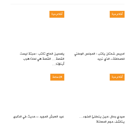
أقلام حرة
أقلام حرة
ادريس شحتان يكتب : المجلس الوطني
ياسمين الحاج تكتب : سبتة ليست
للصحافة.. الذي نريد
القصة… القصة هي لماذا هرب
أبناؤنا…
أقلام حرة
24 ساعة
سيدي رحال :حين ينطفئ الضوء…
عيد العرش المجيد .. حديث في الذكرى
ينكشف حجم المعاناة