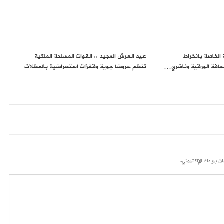
ة الخاصة بانخراط
عيد العرش المجيد .. القوات المسلحة الملكية
حافة الورقية وناشري…
تنظم عروضا جوية وقفزات استعراضية بالمظلات
ن بريدك الإلكتروني.