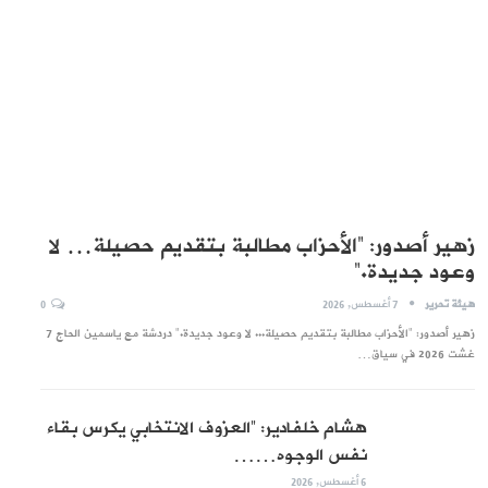
زهير أصدور: “الأحزاب مطالبة بتقديم حصيلة… لا
وعود جديدة.”
هيئة تحرير
7 أغسطس, 2026
0
زهير أصدور: "الأحزاب مطالبة بتقديم حصيلة... لا وعود جديدة." دردشة مع ياسمين الحاج 7
غشت 2026 في سياق…
هشام خلفادير: “العزوف الانتخابي يكرس بقاء
نفس الوجوه……
6 أغسطس, 2026