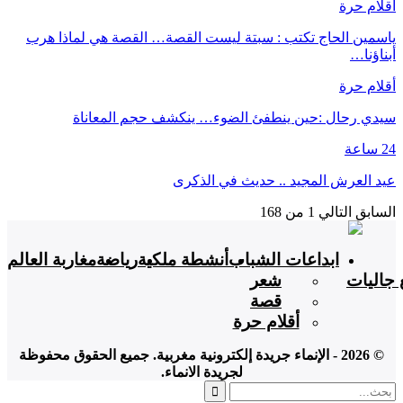
أقلام حرة
ياسمين الحاج تكتب : سبتة ليست القصة… القصة هي لماذا هرب
أبناؤنا…
أقلام حرة
سيدي رحال :حين ينطفئ الضوء… ينكشف حجم المعاناة
24 ساعة
عيد العرش المجيد .. حديث في الذكرى
السابق
التالي
1 من 168
ابداعات الشباب
أنشطة ملكية
رياضة
مغاربة العالم
 جاليات
شعر
قصة
أقلام حرة
© 2026 - الإنماء جريدة إلكترونية مغربية. جميع الحقوق محفوظة
لجريدة الانماء.