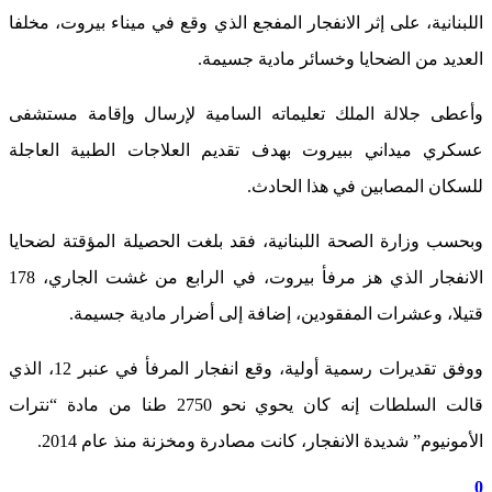
اللبنانية، على إثر الانفجار المفجع الذي وقع في ميناء بيروت، مخلفا
العديد من الضحايا وخسائر مادية جسيمة.
وأعطى جلالة الملك تعليماته السامية لإرسال وإقامة مستشفى
عسكري ميداني ببيروت بهدف تقديم العلاجات الطبية العاجلة
للسكان المصابين في هذا الحادث.
وبحسب وزارة الصحة اللبنانية، فقد بلغت الحصيلة المؤقتة لضحايا
الانفجار الذي هز مرفأ بيروت، في الرابع من غشت الجاري، 178
قتيلا، وعشرات المفقودين، إضافة إلى أضرار مادية جسيمة.
ووفق تقديرات رسمية أولية، وقع انفجار المرفأ في عنبر 12، الذي
قالت السلطات إنه كان يحوي نحو 2750 طنا من مادة “نترات
الأمونيوم” شديدة الانفجار، كانت مصادرة ومخزنة منذ عام 2014.
0