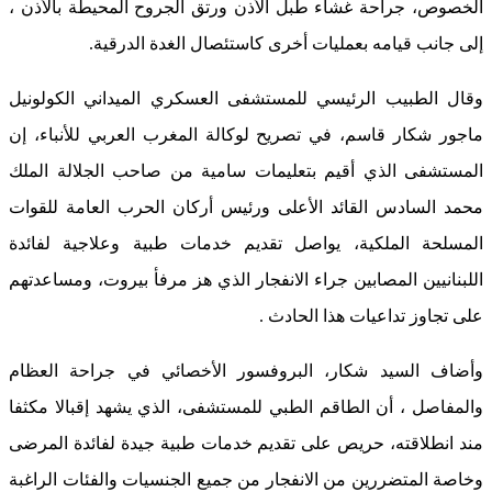
الخصوص، جراحة غشاء طبل الأذن ورتق الجروح المحيطة بالأذن ،
إلى جانب قيامه بعمليات أخرى كاستئصال الغدة الدرقية.
وقال الطبيب الرئيسي للمستشفى العسكري الميداني الكولونيل
ماجور شكار قاسم، في تصريح لوكالة المغرب العربي للأنباء، إن
المستشفى الذي أقيم بتعليمات سامية من صاحب الجلالة الملك
محمد السادس القائد الأعلى ورئيس أركان الحرب العامة للقوات
المسلحة الملكية، يواصل تقديم خدمات طبية وعلاجية لفائدة
اللبنانيين المصابين جراء الانفجار الذي هز مرفأ بيروت، ومساعدتهم
على تجاوز تداعيات هذا الحادث .
وأضاف السيد شكار، البروفسور الأخصائي في جراحة العظام
والمفاصل ، أن الطاقم الطبي للمستشفى، الذي يشهد إقبالا مكثفا
مند انطلاقته، حريص على تقديم خدمات طبية جيدة لفائدة المرضى
وخاصة المتضررين من الانفجار من جميع الجنسيات والفئات الراغبة