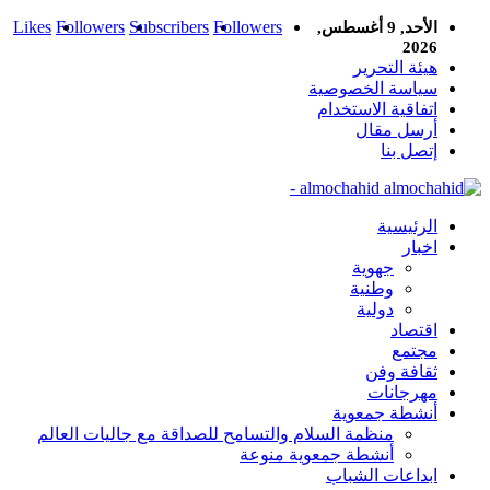
Likes
Followers
Subscribers
Followers
الأحد, 9 أغسطس,
2026
هيئة التحرير
سياسة الخصوصية
اتفاقية الاستخدام
أرسل مقال
إتصل بنا
almochahid -
الرئيسية
اخبار
جهوية
وطنية
دولية
اقتصاد
مجتمع
ثقافة وفن
مهرجانات
أنشطة جمعوية
منظمة السلام والتسامح للصداقة مع جاليات العالم
أنشطة جمعوية منوعة
ابداعات الشباب