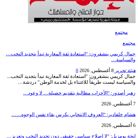
مجتمع
مجتمع
جمال كريمي بنشقرون: “استعادة ثقة المغاربة تبدأ بتجديد النخب…
والسياسة…
هيئة تحرير
8 أغسطس, 2026
0
جمال كريمي بنشقرون: "استعادة ثقة المغاربة تبدأ بتجديد النخب...
والسياسة ليست طريقاً للاغتناء بل لخدمة الوطن" دردشة…
زهير أصدور: “الأحزاب مطالبة بتقديم حصيلة… لا وعود…
7 أغسطس, 2026
هشام خلفادير: “العزوف الانتخابي يكرس بقاء نفس الوجوه……
6 أغسطس, 2026
إيجة بومزيل: “لا إصلاح سياسي حقيقي دون تجديد النخب وتعزيز…