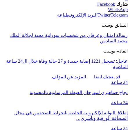
شارك
Facebook
WhatsApp
Telegram
Twitter
البريد الإلكتروني
طباعة
السابق بوست
رسالة امتنان وعرفان من شخصيات سودانية محبة لجلالة الملك
محمد السادس
القادم بوست
عاجل: تسجيل 1221 إصابة جديدة و 27 حالة وفاة خلال ال24 ساعة
الماضية
قد يعجبك ايضا
المزيد عن المؤلف
24 ساعة
نجاح جماهيري لمهرجان العيطة المرساوية بالمحمدية
24 ساعة
إطلاق البوابة الإلكترونية الخاصة بانخراط الصحفيين في مجال
الصحافة الورقية وناشري…
24 ساعة