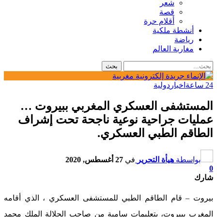
شعر
قصة
أقلام حرة
أنشطة ملكية
رياضة
مغاربة العالم
24 ساعة
اخبار
دولية
المستشفى العسكري المغربي ببيروت …
عمليات جراحية نوعية ناجحة تحت إشراف
الطاقم الطبي العسكري.
بواسطة
هيأة التحرير
في
27 أغسطس, 2020
0
شارك
بيروت – قام الطاقم الطبي للمستشفى العسكري ، الذي أقامه
المغرب ببيروت، بتعليمات سامية من صاحب الجلالة الملك محمد