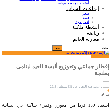
أنشطة جمعوية منوعة
ابداعات الشباب
شعر
قصة
أقلام حرة
أنشطة ملكية
رياضة
مغاربة العالم
24 ساعة
مجتمع
إفطار جماعي وتعوزيع ألبسة العيد ليتامى
بطنجة
بواسطة
هيئة التحرير
في
31 أغسطس, 2018
0
شارك
استفاد 150 فردا من معوزي وفقراء ساكنة حي السانية