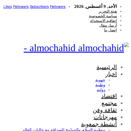
Likes
Followers
Subscribers
Followers
الأحد, 9 أغسطس, 2026
هيئة التحرير
سياسة الخصوصية
اتفاقية الاستخدام
أرسل مقال
إتصل بنا
almochahid -
الرئيسية
اخبار
جهوية
وطنية
دولية
اقتصاد
مجتمع
ثقافة وفن
مهرجانات
أنشطة جمعوية
منظمة السلام والتسامح للصداقة مع جاليات العالم