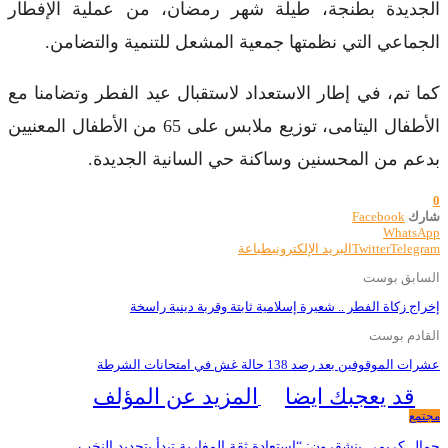
الجديدة بطنجة، طيلة شهر رمضان، من عملية الإفطار
الجماعي التي نظمتها جمعية المشعل للتنمية والتضامن.
كما تم، في إطار الاستعداد لاستقبال عيد الفطر وتضامنا مع
الأطفال اليتامى، توزيع ملابس على 65 من الأطفال المعنيين
بدعم من المحسنين وساكنة حي السانية الجديدة.
0
شارك
Facebook
WhatsApp
Telegram
Twitter
البريد الإلكتروني
طباعة
السابق بوست
إخراج زكاة الفطر .. شعيرة إسلامية ثابتة وقربة دينية راسخة
القادم بوست
عشرات الموقوفين بعد رصد 138 حالة غش في امتحانات الشرطة
قد يعجبك ايضا
المزيد عن المؤلف
مجتمع
جمال كريمي بنشقرون: “استعادة ثقة المغاربة تبدأ بتجديد النخب…