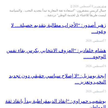
هيئة تحرير
8 أغسطس, 2026
0
جمال كريمي بنشقرون: "استعادة ثقة المغاربة تبدأ بتجديد النخب... والسياسة
ليست طريقاً للاغتناء بل لخدمة الوطن" دردشة…
زهير أصدور: “الأحزاب مطالبة بتقديم حصيلة… لا
وعود…
7 أغسطس, 2026
هشام خلفادير: “العزوف الانتخابي يكرس بقاء نفس
الوجوه……
6 أغسطس, 2026
إيجة بومزيل: “لا إصلاح سياسي حقيقي دون تجديد
النخب وتعزيز…
5 أغسطس, 2026
بوشعيب حمراوي: “إنقاذ الديمقراطية يبدأ بإنقاذ ثقة
المواطن……