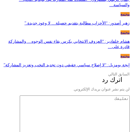
والسياسة…
مجتمع
زهير أصدور: “الأحزاب مطالبة بتقديم حصيلة… لا وعود جديدة.”
مجتمع
هشام خلفادير: “العزوف الانتخابي يكرس بقاء نفس الوجوه… والمشاركة
قادرة على…
مجتمع
إيجة بومزيل: “لا إصلاح سياسي حقيقي دون تجديد النخب وتعزيز المشاركة”
السابق
التالي
اترك رد
لن يتم نشر عنوان بريدك الإلكتروني.