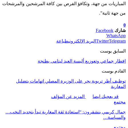
المباريات من جهة، وتكافؤ الفرص بين كافة المرشحين والمرشحات
من جهة ثانية”.
0
شارك
Facebook
WhatsApp
Telegram
Twitter
البريد الإلكتروني
طباعة
السابق بوست
إفطار جماعي وتعوزيع ألبسة العيد ليتامى بطنجة
القادم بوست
توظيف أطر تربوية يجر على الوزيرة المصلي اتهامات بتضليل
المغاربة
قد يعجبك ايضا
المزيد عن المؤلف
مجتمع
جمال كريمي بنشقرون: “استعادة ثقة المغاربة تبدأ بتجديد النخب…
والسياسة…
مجتمع