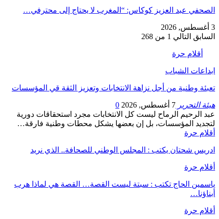
الصحفي عبد العزيز كوكاس: “المغرب لا يحتاج إلى محترفي…
3 أغسطس, 2026
السابق
التالي
1 من 268
أقلام حرة
ابداعات الشباب
تعبئة وطنية من أجل نزاهة الانتخابات وتعزيز الثقة قي المؤسسات
هيئة التحرير
7 أغسطس, 2026
0
عبد الرحيم الرماح ليست كل الانتخابات مجرد استحقاقات دورية
لتجديد المؤسسات، بل إن بعضها يشكل محطات وطنية فارقة…
أقلام حرة
ادريس شحتان يكتب : المجلس الوطني للصحافة.. الذي نريد
أقلام حرة
ياسمين الحاج تكتب : سبتة ليست القصة… القصة هي لماذا هرب
أبناؤنا…
أقلام حرة