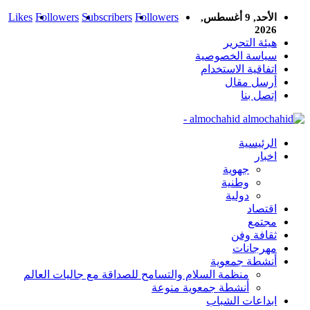
Likes
Followers
Subscribers
Followers
الأحد, 9 أغسطس,
2026
هيئة التحرير
سياسة الخصوصية
اتفاقية الاستخدام
أرسل مقال
إتصل بنا
almochahid -
الرئيسية
اخبار
جهوية
وطنية
دولية
اقتصاد
مجتمع
ثقافة وفن
مهرجانات
أنشطة جمعوية
منظمة السلام والتسامح للصداقة مع جاليات العالم
أنشطة جمعوية منوعة
ابداعات الشباب