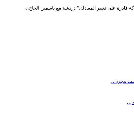
كة قادرة على تغيير المعادلة." دردشة مع ياسمين الحاج…
ليست مجرد…
اق…