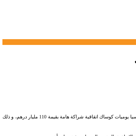
أول أمس الجمعة وقع كل من السيد محمد المهدي بنسعيد وزير الشباب و الثقافة و التواصل و سفيرة الاتحاد الأوروبي بالمغرب السيدة باتريسيا يوميات كوساك اتقاقية شراكة هامة بقيمة 110 مليار درهم، و ذلك