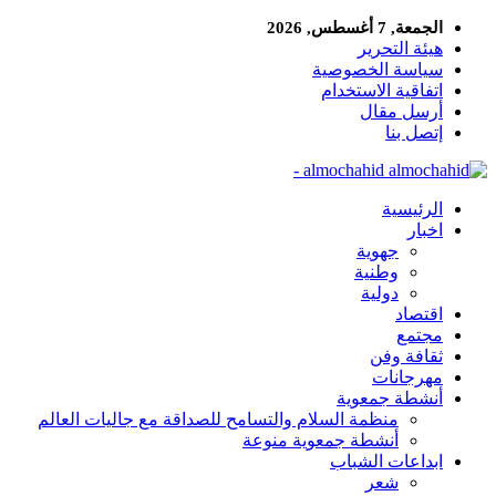
الجمعة, 7 أغسطس, 2026
هيئة التحرير
سياسة الخصوصية
اتفاقية الاستخدام
أرسل مقال
إتصل بنا
almochahid -
الرئيسية
اخبار
جهوية
وطنية
دولية
اقتصاد
مجتمع
ثقافة وفن
مهرجانات
أنشطة جمعوية
منظمة السلام والتسامح للصداقة مع جاليات العالم
أنشطة جمعوية منوعة
ابداعات الشباب
شعر