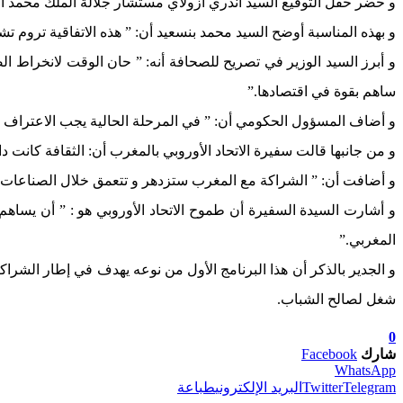
و حضر حفل التوقيع السيد أندري ازولاي مستشار جلالة الملك محمد ال
و بهذه المناسبة أوضح السيد محمد بنسعيد أن: ” هذه الاتفاقية تروم تش
و أبرز السيد الوزير في تصريح للصحافة أنه: ” حان الوقت لانخراط 
ساهم بقوة في اقتصادها.”
و أضاف المسؤول الحكومي أن: ” في المرحلة الحالية يجب الاعتراف با
و من جانبها قالت سفيرة الاتحاد الأوروبي بالمغرب أن: الثقافة كانت دائ
و أضافت أن: ” الشراكة مع المغرب ستزدهر و تتعمق خلال الصناعات الث
و أشارت السيدة السفيرة أن طموح الاتحاد الأوروبي هو : ” أن يساهم
المغربي.”
و الجدير بالذكر أن هذا البرنامج الأول من نوعه يهدف في إطار الشراكة
شغل لصالح الشباب.
0
شارك
Facebook
WhatsApp
Telegram
Twitter
البريد الإلكتروني
طباعة