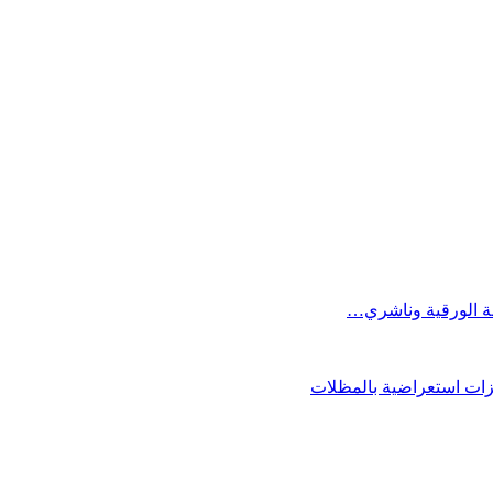
فة الورقية وناشري…
فزات استعراضية بالمظلات