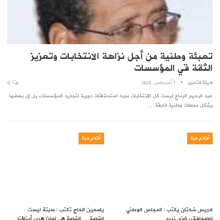
تعبئة وطنية من أجل نزاهة الانتخابات وتعزيز
الثقة قي المؤسسات
هيئة التحرير
7 أغسطس, 2026
0
عبد الرحيم الرماح ليست كل الانتخابات مجرد استحقاقات دورية لتجديد المؤسسات، بل إن بعضها
يشكل محطات وطنية فارقة…
أقلام حرة
أقلام حرة
ادريس شحتان يكتب : المجلس الوطني
ياسمين الحاج تكتب : سبتة ليست
للصحافة.. الذي نريد
القصة… القصة هي لماذا هرب أبناؤنا…