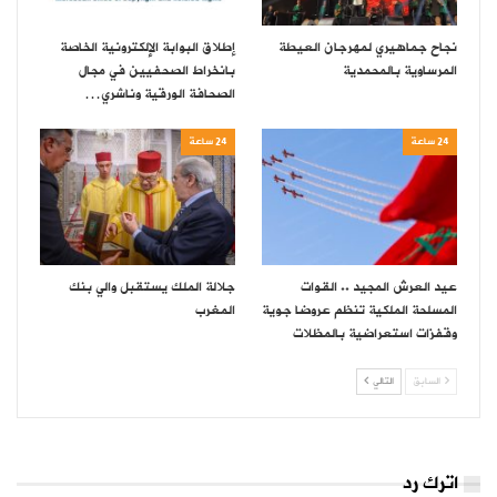
نجاح جماهيري لمهرجان العيطة
إطلاق البوابة الإلكترونية الخاصة
المرساوية بالمحمدية
بانخراط الصحفيين في مجال
الصحافة الورقية وناشري…
24 ساعة
24 ساعة
عيد العرش المجيد .. القوات
جلالة الملك يستقبل والي بنك
المسلحة الملكية تنظم عروضا جوية
المغرب
وقفزات استعراضية بالمظلات
السابق
التالي
اترك رد