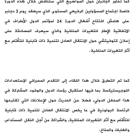
كما تحاور الجانبان حول المواضيع التي ستناقش خلال هذه الدورة
خاصة اجتماع المسؤولين الرفيعي المستوى الذي سيعقد يوم 3 دجنبر
على هامش افتتاح أشغال الدورة 24 لمؤتمر الدول الأطراف في
الاتفاقية الإطار للتغيرات المناخية والذي سيعرف المصادقة على
إعلان كتوفيتشي حول الانتقال العادل لتنمية ذات قابلية للتأقلم مع
آثار التغيرات المناخية.
كما تم التطرق خلال هذا اللقاء، إلى التقدم المحرزفي الاستعدادات
اللوجيستيكسة بما فيها استقبال رؤساء الدول والوفود المشاركة في
هذا المحفل الدولي، فضلا عن الحديث حول الإعلانات التي تقترحها
الرئاسة البولونية في ما يخص الانتقال العادل لتنمية ذات قابلية
للتأقلم مع آثار التغيرات المناخية، والشراكة من أجل النقل المستدام،
والغابات والمناخ.