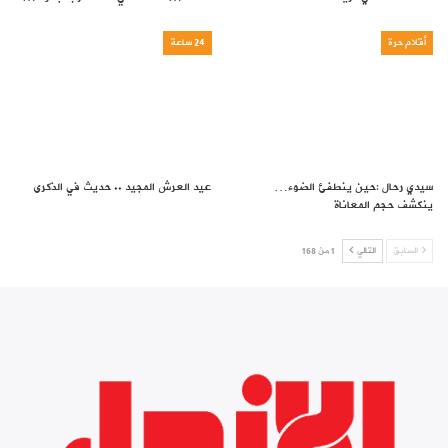
أقلام حرة
24 ساعة
سيدي رحال :حين ينطفئ الضوء…
عيد العرش المجيد .. حديث في الذكرى
ينكشف حجم المعاناة
السابق
التالي
1 من 168