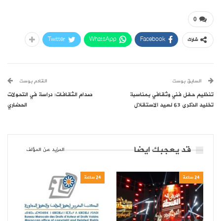
0
Twitter
WhatsApp
Facebook
شارك
السابق بوست
القادم بوست
تنظيم حفل فني وثقافي بمناسبة
صدام الثقافات: دراسة في التحولات
تخليد الذكرى 63 لعيد الاستقلال
الحضاري
قد يعجبك ايضا
المزيد عن المؤلف
24 ساعة
24 ساعة