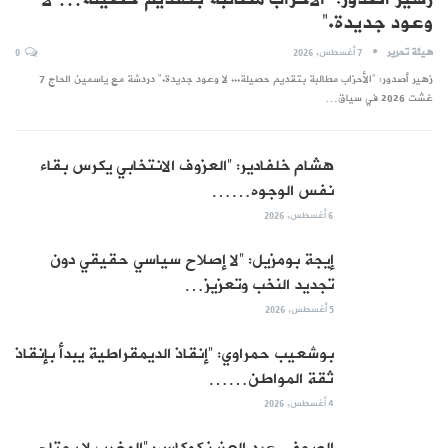
وعود جديدة.”
هيئة تحرير
7 أغسطس, 2026
0
زهير أصدور: "الأحزاب مطالبة بتقديم حصيلة... لا وعود جديدة." دردشة مع ياسمين الحاج 7
غشت 2026 في سياق…
هشام خلفادير: “العزوف الانتخابي يكرس بقاء
نفس الوجوه……
6 أغسطس, 2026
إيجة بومزيل: “لا إصلاح سياسي حقيقي دون
تجديد النخب وتعزيز…
5 أغسطس, 2026
بوشعيب حمراوي: “إنقاذ الديمقراطية يبدأ بإنقاذ
ثقة المواطن……
4 أغسطس, 2026
الصحفي عبد العزيز كوكاس: “المغرب لا يحتاج