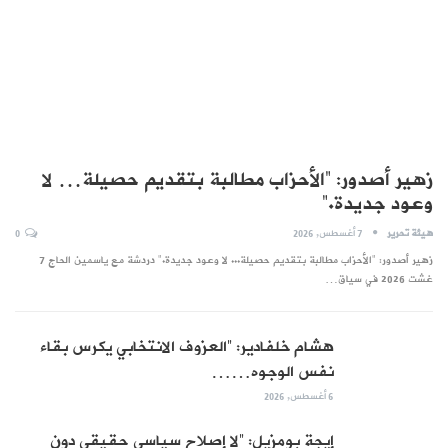
زهير أصدور: “الأحزاب مطالبة بتقديم حصيلة… لا
وعود جديدة.”
هيئة تحرير
7 أغسطس, 2026
0
زهير أصدور: "الأحزاب مطالبة بتقديم حصيلة... لا وعود جديدة." دردشة مع ياسمين الحاج 7
غشت 2026 في سياق…
هشام خلفادير: “العزوف الانتخابي يكرس بقاء
نفس الوجوه……
6 أغسطس, 2026
إيجة بومزيل: “لا إصلاح سياسي حقيقي دون