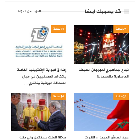
قد يعجبك ايضا
المزيد عن المؤلف
24 ساعة
24 ساعة
نجاح جماهيري لمهرجان العيطة
إطلاق البوابة الإلكترونية الخاصة
المرساوية بالمحمدية
بانخراط الصحفيين في مجال
الصحافة الورقية وناشري…
24 ساعة
24 ساعة
عيد العرش المجيد .. القوات
جلالة الملك يستقبل والي بنك