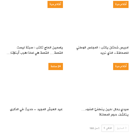
أقلام حرة
أقلام حرة
ادريس شحتان يكتب : المجلس الوطني
ياسمين الحاج تكتب : سبتة ليست
للصحافة.. الذي نريد
القصة… القصة هي لماذا هرب أبناؤنا…
أقلام حرة
24 ساعة
سيدي رحال :حين ينطفئ الضوء…
عيد العرش المجيد .. حديث في الذكرى
ينكشف حجم المعاناة
السابق
التالي
1 من 168