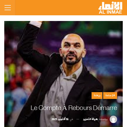
24 ساعة
رياضة
Le Compte À Rebours Démarre
بواسطة
هيئة التحرير
في
16 أكتوبر, 2025