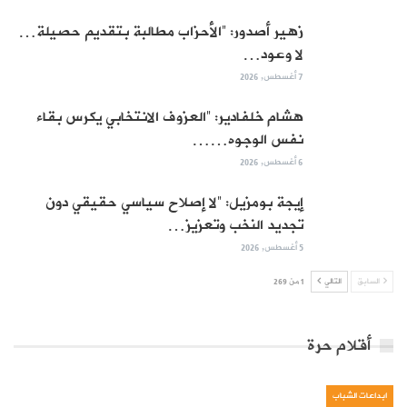
زهير أصدور: “الأحزاب مطالبة بتقديم حصيلة…
لا وعود…
7 أغسطس, 2026
هشام خلفادير: “العزوف الانتخابي يكرس بقاء
نفس الوجوه……
6 أغسطس, 2026
إيجة بومزيل: “لا إصلاح سياسي حقيقي دون
تجديد النخب وتعزيز…
5 أغسطس, 2026
السابق
التالي
1 من 269
أقلام حرة
ابداعات الشباب