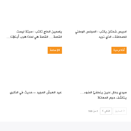
ادريس شحتان يكتب : المجلس الوطني
ياسمين الحاج تكتب : سبتة ليست
للصحافة.. الذي نريد
القصة… القصة هي لماذا هرب أبناؤنا…
أقلام حرة
24 ساعة
سيدي رحال :حين ينطفئ الضوء…
عيد العرش المجيد .. حديث في الذكرى
ينكشف حجم المعاناة
السابق
التالي
1 من 168