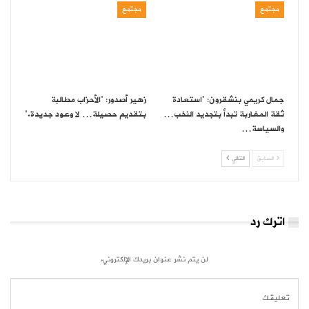
مجتمع
مجتمع
جمال كريمي بنشقرون: “استعادة
زهير أصدور: “الأحزاب مطالبة
ثقة المغاربة تبدأ بتجديد النخب…
بتقديم حصيلة… لا وعود جديدة.”
والسياسة…
السابق
التالي
اترك رد
لن يتم نشر عنوان بريدك الإلكتروني.