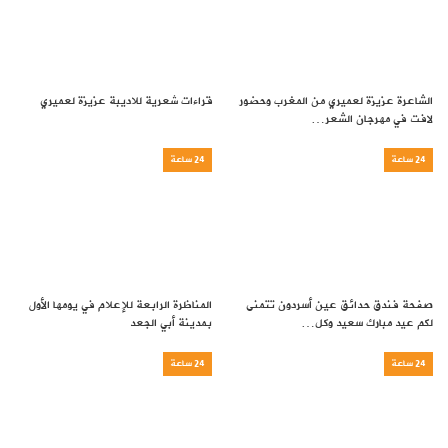
الشاعرة عزيزة لعميري من المغرب وحضور
قراءات شعرية للاديبة عزيزة لعميري
لافت في مهرجان الشعر…
24 ساعة
24 ساعة
صفحة فندق حدائق عين أسردون تتمنى
المناظرة الرابعة للإعلام في يومها الأول
لكم عيد مبارك سعيد وكل…
بمدينة أبي الجعد
24 ساعة
24 ساعة