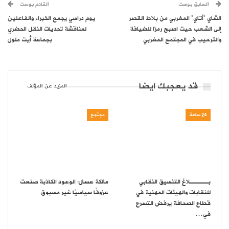
السابق بوست
القادم بوست
الشاي ”أتاي” المغربي من بلاط القصر
يوم دراسي يجمع الخبراء والفاعلين
إلى الشعب حيت اصبح رمزا للضيافة
لمناقشة تحديات النقل الحضري
والترحيب في المجتمع المغربي
بجماعة أيت ملول
قد يعجبك ايضا
المزيد عن المؤلف
24 ساعة
مجتمع
بـــــلاغ التنسيق النقابي
مالكة عسال: الوعود الكاذبة صنعت
للنقابات والهيئات المهنية في
عزوفًا سياسيًا غير مسبوق
قطاع الصحافة يرفض التسرع
في…