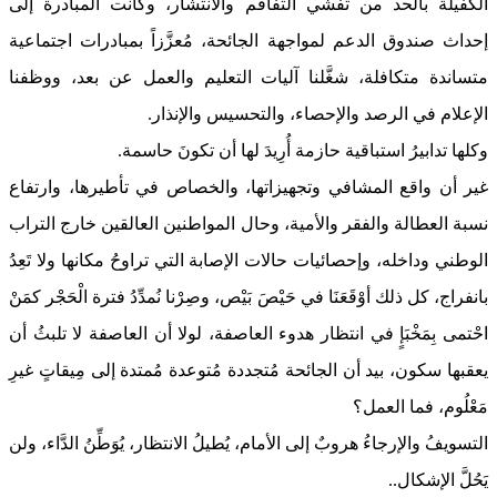
الكفيلة بالحد من تفشي التفاقم والانتشار، وكانت المبادرة إلى
إحداث صندوق الدعم لمواجهة الجائحة، مُعزَّزاً بمبادرات اجتماعية
متساندة متكافلة، شغَّلنا آليات التعليم والعمل عن بعد، ووظفنا
الإعلام في الرصد والإحصاء، والتحسيس والإنذار.
وكلها تدابيرُ استباقية حازمة أُرِيدَ لها أن تكونَ حاسمة.
غير أن واقع المشافي وتجهيزاتها، والخصاص في تأطيرها، وارتفاع
نسبة العطالة والفقر والأمية، وحال المواطنين العالقين خارج التراب
الوطني وداخله، وإحصائيات حالات الإصابة التي تراوحُ مكانها ولا تَعِدُ
بانفراج، كل ذلك أوْقَعَنَا في حَيْصَ بَيْص، وصِرْنا نُمدِّدُ فترة الْحَجْر كمَنْ
احْتمى بِمَخْبَإٍ في انتظار هدوء العاصفة، لولا أن العاصفة لا تلبثُ أن
يعقبها سكون، بيد أن الجائحة مُتجددة مُتوعدة مُمتدة إلى مِيقاتٍ غيرِ
مَعْلُوم، فما العمل؟
التسويفُ والإرجاءُ هروبٌ إلى الأمام، يُطيلُ الانتظار، يُوَطِّنُ الدَّاء، ولن
يَحُلَّ الإشكال..