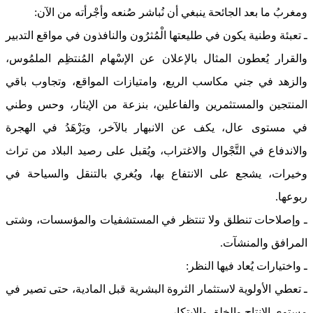
ومغربُ ما بعد الجائحة ينبغي أن نُباشر صُنعه وأجْرأته من الآن:
ـ تعبئة وطنية يكون في طليعتها الْمُثرُون والنافذون في مواقع التدبير
والقرار يُعطون المثال بالإعلان عن الإسْهام المُنتظِم الملمُوس،
والزهد في جني مكاسب الريع، وامتيازات المواقع، وتجاوب باقي
المنتجين والمستثمرين والفاعلين، بنزعة من الإيثار، وحس وطني
في مستوى عال، يكف عن الانبهار بالآخر، ويَزْهَدُ في الهجرة
والاندفاع في التَّجْوال والاغتراب، ويُقبل على رصيد البلاد من تراث
وخيرات، يشجع على الانتفاع بها، ويُغري بالتنقل والسياحة في
ربوعها.
ـ وإصلاحات تنطلق ولا تنتظر في المستشفيات والمؤسسات، وشتى
المرافق والمنشآت.
ـ واختيارات يُعاد فيها النظر:
ـ تعطي الأولوية لاستثمار الثروة البشرية قبل المادية، حتى تصير في
مستوى الإنتاج والخلق والابتكار.