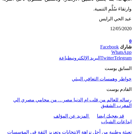
وارتقاءَ سُلَّمِ التنمية.
عبد الحي الرايس
12/05/2020
0
شارك
Facebook
WhatsApp
Telegram
Twitter
البريد الإلكتروني
طباعة
السابق بوست
خواطر وهمسات التعافي البيئي
القادم بوست
رساله للعالم من قلب ام الدنيا مصر… من محامي مصري الي
المغرب الشقيق
قد يعجبك ايضا
المزيد عن المؤلف
ابداعات الشباب
تعبئة وطنية من أجل نزاهة الانتخابات وتعزيز الثقة قي المؤسسات