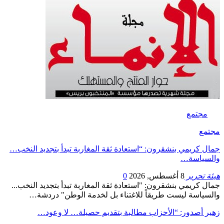
مجتمع
مجتمع
جمال كريمي بنشقرون: “استعادة ثقة المغاربة تبدأ بتجديد النخب…
والسياسة…
هيئة تحرير
8 أغسطس, 2026
0
جمال كريمي بنشقرون: "استعادة ثقة المغاربة تبدأ بتجديد النخب...
والسياسة ليست طريقاً للاغتناء بل لخدمة الوطن" دردشة…
زهير أصدور: “الأحزاب مطالبة بتقديم حصيلة… لا وعود…