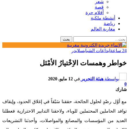
شعر
قصة
أقلام حرة
أنشطة ملكية
رياضة
مغاربة العالم
24 ساعة
ابداعات الشباب
سلايدر
خواطر وهمسات الاِخْتيارُ الأمْثل
بواسطة
هيئة التحرير
في
12 مايو, 2020
0
شارك
مع أوَّل رصْدٍ لحلول الجائحة، حققنا سَبْقاً في إغلاق الحدود، وإيقاف
توافد الحاملين المحتملين للوباء، ولاحقنا التدابير الاحترازية فعطلنا
العديد من المؤسسات والمصانع والمواصلات، وأحدثنا التشريعات