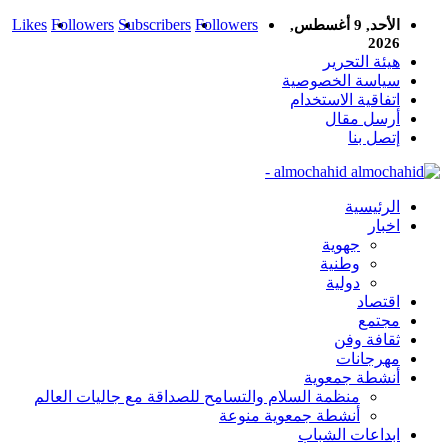
Likes
Followers
Subscribers
Followers
الأحد, 9 أغسطس,
2026
هيئة التحرير
سياسة الخصوصية
اتفاقية الاستخدام
أرسل مقال
إتصل بنا
almochahid -
الرئيسية
اخبار
جهوية
وطنية
دولية
اقتصاد
مجتمع
ثقافة وفن
مهرجانات
أنشطة جمعوية
منظمة السلام والتسامح للصداقة مع جاليات العالم
أنشطة جمعوية منوعة
ابداعات الشباب