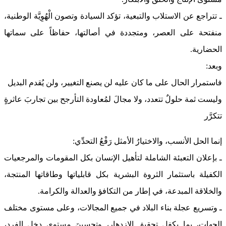
ـ تتراجع عن الاستلاب والتبعية، تؤكد السيادة وتصون الْهُوِيَّة الوطنية،
منفتحة على العصر، ومتجددة في أصالتها، حفاظاً على سماتها
الحضارية.
وبعد:
فاستمرار الحال على ما كان عليه لن يصنع التغيير، ولن يُقدم البديل
وليست ثمة حلولٌ تتعدد، ولا مجالَ لمُعاودة التأرجح بين تجاربَ عاثرةٍ
تتكرَّر
إنما الحل الأنسب، والاختيارُ الأمثل رَفْعُ التحدِّي:
ـ بإعلان التعبئة الشاملة لتأهيل الإنسان بكل المقومات والمرجعيات
الكفيلة باستثمار الثروة البشرية بكل قابلياتها وطاقاتها المنتجة،
والخلاقة المبدعة، في إطار من التكافؤ والعدالة والكرامة.
ـ وتسريع عجلة بناء البلاد في جميع المجالات، وعلى مستوى مختلف
الجهات، بما يكفل تحقيق الازدهار، وتحسينَ مستوى دخل الفرد،