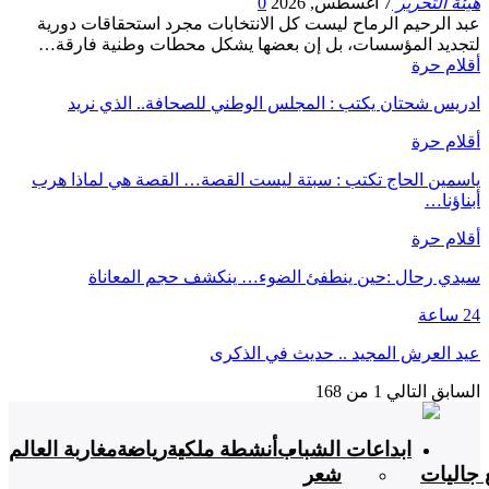
هيئة التحرير
7 أغسطس, 2026
0
عبد الرحيم الرماح ليست كل الانتخابات مجرد استحقاقات دورية
لتجديد المؤسسات، بل إن بعضها يشكل محطات وطنية فارقة…
أقلام حرة
ادريس شحتان يكتب : المجلس الوطني للصحافة.. الذي نريد
أقلام حرة
ياسمين الحاج تكتب : سبتة ليست القصة… القصة هي لماذا هرب
أبناؤنا…
أقلام حرة
سيدي رحال :حين ينطفئ الضوء… ينكشف حجم المعاناة
24 ساعة
عيد العرش المجيد .. حديث في الذكرى
السابق
التالي
1 من 168
ابداعات الشباب
أنشطة ملكية
رياضة
مغاربة العالم
 جاليات
شعر