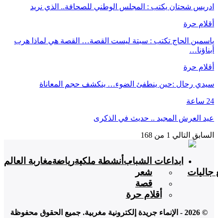
ادريس شحتان يكتب : المجلس الوطني للصحافة.. الذي نريد
أقلام حرة
ياسمين الحاج تكتب : سبتة ليست القصة… القصة هي لماذا هرب
أبناؤنا…
أقلام حرة
سيدي رحال :حين ينطفئ الضوء… ينكشف حجم المعاناة
24 ساعة
عيد العرش المجيد .. حديث في الذكرى
السابق
التالي
1 من 168
ابداعات الشباب
أنشطة ملكية
رياضة
مغاربة العالم
 جاليات
شعر
قصة
أقلام حرة
© 2026 - الإنماء جريدة إلكترونية مغربية. جميع الحقوق محفوظة