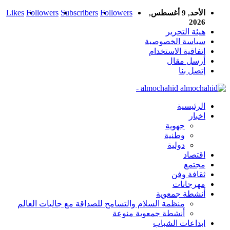
Likes
Followers
Subscribers
Followers
الأحد, 9 أغسطس,
2026
هيئة التحرير
سياسة الخصوصية
اتفاقية الاستخدام
أرسل مقال
إتصل بنا
almochahid -
الرئيسية
اخبار
جهوية
وطنية
دولية
اقتصاد
مجتمع
ثقافة وفن
مهرجانات
أنشطة جمعوية
منظمة السلام والتسامح للصداقة مع جاليات العالم
أنشطة جمعوية منوعة
ابداعات الشباب