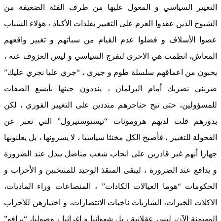
التغيير السياسي و المعول عليها من طرف الفئة الضعيفة من
الشيوخ الذين عقدوا العزم على التغيير بفلذات الأكباد ، هؤلاء الشباب
عصوا الأسلاف و فضلوا عدم القيام من سباتهم و تغيير واقعهم
المعاش، انظمت هي الاخرى لتفرج السياسي و ليس العزوف عنه ،
يحبون من اعماقهم سلسلة طوم و جيري ، “جري عليا نجري عليك”
ضربني نضربك أمام البرلمان ، ينددون حينها بأبشع الصفات
للمسؤولين، حتى تبح حناجرهم منددين على التغيير الفوري ، لكن
بدورهم قلت لديهم هرومونات “تيستوستيرول” التي تعبر عن
الفحولة للتغيير ، فأصبح الكل مخنثا سياسيا ، لا يسرونها ، بل يعلنونها
جهارا أنهم غير قادرين على انجاب شعب مناضل يبدل عند الضرورة
و يدافع عند الضرورة ، ليبقى المنقذ الوحيد للمنتخبين و الأحزاب و
الحكومات “هوما العيالات الكادات” ، المنصاعات وراء الماديات،
الاكلات الخيرات، الشاربات ناخبات الانتصارات، و اختيارهن للأحزاب
المهيمنة الآن، ليس عقلانية ، بل شهوانيا و اغرائيا ، وصوليا، “برافو”