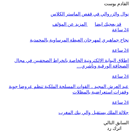
القادم بوست
نوال والزروالي في قفص الماستر الكلاس
قد يعجبك ايضا
المزيد عن المؤلف
24 ساعة
نجاح جماهيري لمهرجان العيطة المرساوية بالمحمدية
24 ساعة
إطلاق البوابة الإلكترونية الخاصة بانخراط الصحفيين في مجال
الصحافة الورقية وناشري…
24 ساعة
عيد العرش المجيد .. القوات المسلحة الملكية تنظم عروضا جوية
وقفزات استعراضية بالمظلات
24 ساعة
جلالة الملك يستقبل والي بنك المغرب
السابق
التالي
اترك رد