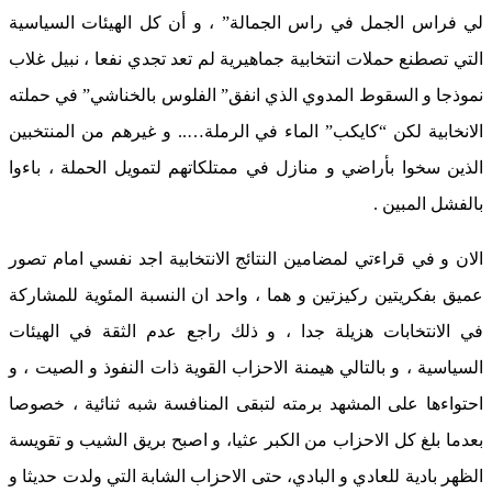
لي فراس الجمل في راس الجمالة” ، و أن كل الهيئات السياسية
التي تصطنع حملات انتخابية جماهيرية لم تعد تجدي نفعا ، نبيل غلاب
نموذجا و السقوط المدوي الذي انفق” الفلوس بالخناشي” في حملته
الانخابية لكن “كايكب” الماء في الرملة….. و غيرهم من المنتخبين
الذين سخوا بأراضي و منازل في ممتلكاتهم لتمويل الحملة ، باءوا
بالفشل المبين .
الان و في قراءتي لمضامين النتائج الانتخابية اجد نفسي امام تصور
عميق بفكريتين ركيزتين و هما ، واحد ان النسبة المئوية للمشاركة
في الانتخابات هزيلة جدا ، و ذلك راجع عدم الثقة في الهيئات
السياسية ، و بالتالي هيمنة الاحزاب القوية ذات النفوذ و الصيت ، و
احتواءها على المشهد برمته لتبقى المنافسة شبه ثنائية ، خصوصا
بعدما بلغ كل الاحزاب من الكبر عثيا، و اصبح بريق الشيب و تقويسة
الظهر بادية للعادي و البادي، حتى الاحزاب الشابة التي ولدت حديثا و