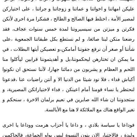
عليكن امهاتنا و اخواتنا و عماتنا و زوجاتنا و جراتنا ، على اختياركن
لمصير الأمة ، اختلط فيها الصالح و الطالح ، فشكرا مرة اخرى لأنكن
فكرتن و ميزتن من سيسيروننا لمدة خمس سنوات عجاف، فقد
رضعنا منكن لبنا صائغا، و لم نستطع بكل طبقاتنا الجمعوية ،على
شأننا أو صغر أن نرفع جفوننا أمامكن،و نعصيكن أيتها البطلات ، في
ما يمكن ان تختارهن ليحكموننا،بل و أهديتموننا قرابين ليأكلوا منا
اللحم و العظام و يشربون من دمائنا جهارا، لآننا نستحق ان نكونوا
أكباش فداء ، فلا نود شيئا من الدنيا الا و أنتن راضيات عنا ،فدعونا
لنحتظر يا نساء قومنا أمام اعينكن ، فداء لاختياراتكن المصيرية، و
ستجدوننا ان شاء الله صابرين في نعيم برلمان الاخرة ، سنحكم و
نغير الواقع هناك مع الملائكة لا هنا مع الأبالسة.
فوداعا يا سياسة بلادي ، و داعا يا أحزاب هرمت ووداعا يا اخرى
وليدة ، فالاختيار الان بنون النسوة ليس بواو الجماعة، فالحاكمين