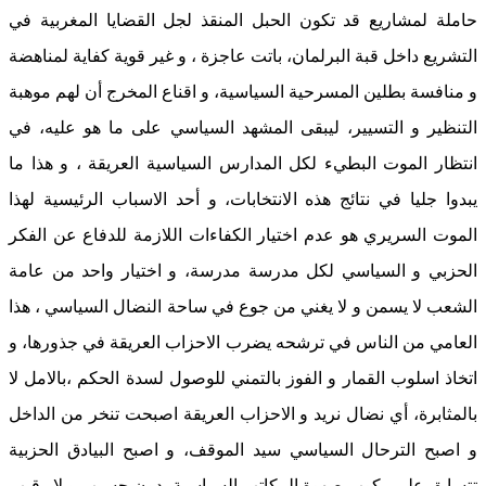
حاملة لمشاريع قد تكون الحبل المنقذ لجل القضايا المغربية في
التشريع داخل قبة البرلمان، باتت عاجزة ، و غير قوية كفاية لمناهضة
و منافسة بطلين المسرحية السياسية، و اقناع المخرج أن لهم موهبة
التنظير و التسيير، ليبقى المشهد السياسي على ما هو عليه، في
انتظار الموت البطيء لكل المدارس السياسية العريقة ، و هذا ما
يبدوا جليا في نتائج هذه الانتخابات، و أحد الاسباب الرئيسية لهذا
الموت السريري هو عدم اختيار الكفاءات اللازمة للدفاع عن الفكر
الحزبي و السياسي لكل مدرسة مدرسة، و اختيار واحد من عامة
الشعب لا يسمن و لا يغني من جوع في ساحة النضال السياسي ، هذا
العامي من الناس في ترشحه يضرب الاحزاب العريقة في جذورها، و
اتخاذ اسلوب القمار و الفوز بالتمني للوصول لسدة الحكم ،بالامل لا
بالمثابرة، أي نضال نريد و الاحزاب العريقة اصبحت تنخر من الداخل
و اصبح الترحال السياسي سيد الموقف، و اصبح البيادق الحزبية
تتسابق على ركوب صهوة المكاتب السياسية بدون حسيب و لا رقيب