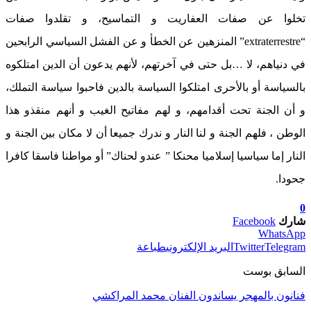
تخلوا عن صفات العفاريت و التماسيح، و تقلدوا صفات
“extraterrestre” المنزهين عن الخطأ و عن الفشل السياسي الرابحين
في دنياهم، لا …بل حتى في آخرتهم، لأنهم يدعون أن الدين امتلكوه
بالسياسة أو بالأحرى امتلكوا السياسة بالدين فاحبوا سياسة التملك،
و أن الجنة تحت أقدامهم، و لهم مفاتيح الغيب و أنهم منقذو هذا
الوطن ، فلهم الجنة و لنا النار و ندرك جميعا أن لا مكان بين الجنة و
النار إما سياسيا إسلاميا محنكا ” عندو لحناك” أو مواطنا فاسقا كافرا
جحودا.
0
شارك
Facebook
WhatsApp
Telegram
Twitter
البريد الإلكتروني
طباعة
السابق بوست
فنانون بالمهجر يساندون الفنان محمد المراكشي