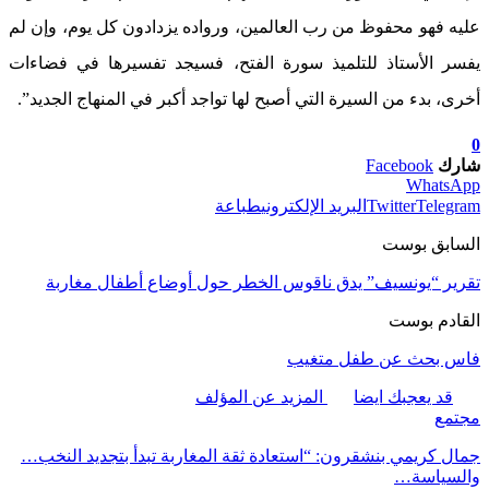
عليه فهو محفوظ من رب العالمين، ورواده يزدادون كل يوم، وإن لم
يفسر الأستاذ للتلميذ سورة الفتح، فسيجد تفسيرها في فضاءات
أخرى، بدء من السيرة التي أصبح لها تواجد أكبر في المنهاج الجديد”.
0
شارك
Facebook
WhatsApp
Telegram
Twitter
البريد الإلكتروني
طباعة
السابق بوست
تقرير “يونسيف” يدق ناقوس الخطر حول أوضاع أطفال مغاربة
القادم بوست
فاس بحث عن طفل متغيب
قد يعجبك ايضا
المزيد عن المؤلف
مجتمع
جمال كريمي بنشقرون: “استعادة ثقة المغاربة تبدأ بتجديد النخب…
والسياسة…