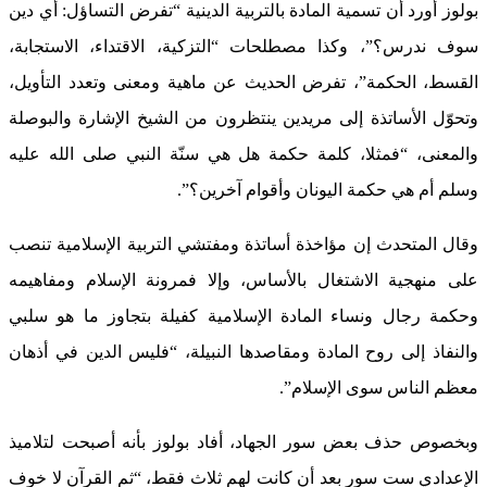
بولوز أورد أن تسمية المادة بالتربية الدينية “تفرض التساؤل: أي دين
سوف ندرس؟”، وكذا مصطلحات “التزكية، الاقتداء، الاستجابة،
القسط، الحكمة”، تفرض الحديث عن ماهية ومعنى وتعدد التأويل،
وتحوّل الأساتذة إلى مريدين ينتظرون من الشيخ الإشارة والبوصلة
والمعنى، “فمثلا، كلمة حكمة هل هي سنّة النبي صلى الله عليه
وسلم أم هي حكمة اليونان وأقوام آخرين؟”.
وقال المتحدث إن مؤاخذة أساتذة ومفتشي التربية الإسلامية تنصب
على منهجية الاشتغال بالأساس، وإلا فمرونة الإسلام ومفاهيمه
وحكمة رجال ونساء المادة الإسلامية كفيلة بتجاوز ما هو سلبي
والنفاذ إلى روح المادة ومقاصدها النبيلة، “فليس الدين في أذهان
معظم الناس سوى الإسلام”.
وبخصوص حذف بعض سور الجهاد، أفاد بولوز بأنه أصبحت لتلاميذ
الإعدادي ست سور بعد أن كانت لهم ثلاث فقط، “ثم القرآن لا خوف