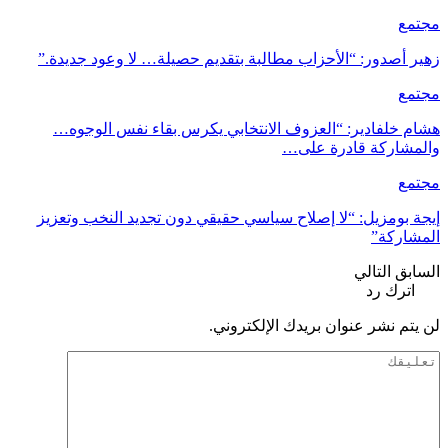
مجتمع
زهير أصدور: “الأحزاب مطالبة بتقديم حصيلة… لا وعود جديدة.”
مجتمع
هشام خلفادير: “العزوف الانتخابي يكرس بقاء نفس الوجوه…
والمشاركة قادرة على…
مجتمع
إيجة بومزيل: “لا إصلاح سياسي حقيقي دون تجديد النخب وتعزيز
المشاركة”
السابق
التالي
اترك رد
لن يتم نشر عنوان بريدك الإلكتروني.