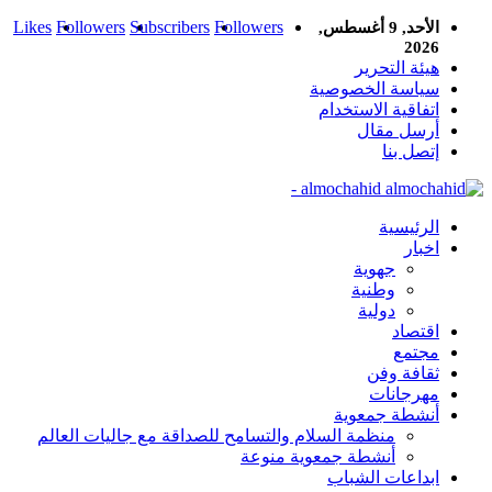
Likes
Followers
Subscribers
Followers
الأحد, 9 أغسطس,
2026
هيئة التحرير
سياسة الخصوصية
اتفاقية الاستخدام
أرسل مقال
إتصل بنا
almochahid -
الرئيسية
اخبار
جهوية
وطنية
دولية
اقتصاد
مجتمع
ثقافة وفن
مهرجانات
أنشطة جمعوية
منظمة السلام والتسامح للصداقة مع جاليات العالم
أنشطة جمعوية منوعة
ابداعات الشباب