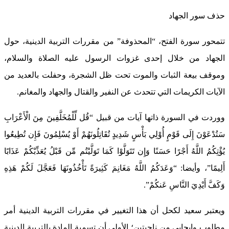
حذف سور الجهاد
تتمحور سورة الفتح، “المحذوفة” من مقررات التربية الدينية، حول
الجهاد من خلال إحدى غزوات الرسول عليه الصلاة والسلام،
وموقف بيعة الثبات والموت تحت ظل الشجرة، وحفلت بالعديد من
الآيات الكريمات التي تتحدث عن النفير والقتال والجهاد والمغانم.
ووردت في السورة ذاتها آيات من قبيل “قُل لِّلْمُخَلَّفِينَ مِنَ الْأَعْرَابِ
سَتُدْعَوْنَ إِلَى قَوْمٍ أُوْلِي بَأْسٍ شَدِيدٍ تُقَاتِلُونَهُمْ أَوْ يُسْلِمُونَ فَإِن تُطِيعُوا
يُؤْتِكُمُ اللَّهُ أَجْرًا حَسَنًا وَإِن تَتَوَلَّوْا كَمَا تَوَلَّيْتُم مِّن قَبْلُ يُعَذِّبْكُمْ عَذَابًا
أَلِيمًا”، وأيضا: “وَعَدَكُمُ اللَّهُ مَغَانِمَ كَثِيرَةً تَأْخُذُونَهَا فَعَجَّلَ لَكُمْ هَذِهِ
وَكَفَّ أَيْدِيَ النَّاسِ عَنكُمْ”.
ويعتبر سعيد لكحل أن هذا التغيير في مقررات التربية الدينية أمر
مطلوب وإيجابي من ناحيتين؛ الأولى أن تسمية المادة بالتربية الدينية