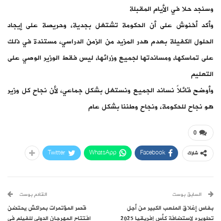
وسنجد حلا في الأيام المقبلة
وأكد أخنوش على أن الحكومة تشتغل بجدية، وحريصة على إيجاد
الحلول الكفيلة بعدم هدر المزيد من الزمن الدراسي، مستندة في ذلك
على تماسكها، ومساندتها لجميع وزرائها، ليس فقط الوزير الوصي على
التعليم
وأوضح قائلاً نساند الجميع ونستغل بشكل جماعي، لأن نجاح كل وزير
هو نجاح للحكومة، ونجاح وطننا بشكل عام
0
Twitter
WhatsApp
Facebook
شارك
السابق بوست
القادم بوست
بفاس إغلاق الملعب الكبير من أجل
قصر المؤتمرات بمراكش يحتضن
تطويره لاستضافة كأس إفريقيا 2025
افتتاح المهرجان الدولي للفيلم في