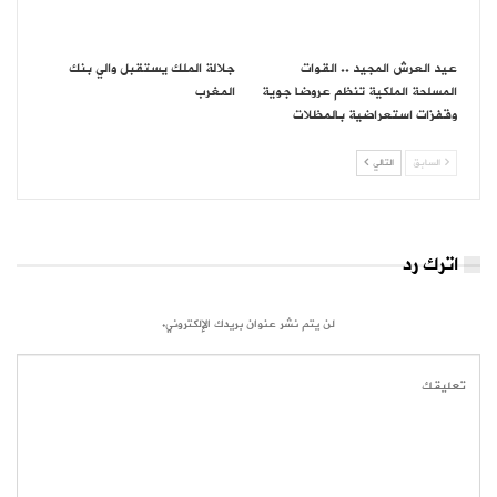
عيد العرش المجيد .. القوات
جلالة الملك يستقبل والي بنك
المسلحة الملكية تنظم عروضا جوية
المغرب
وقفزات استعراضية بالمظلات
السابق
التالي
اترك رد
لن يتم نشر عنوان بريدك الإلكتروني.