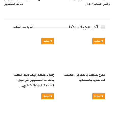
و كأس العالم 2030
دورته العشرين
قد يعجبك ايضا
المزيد عن المؤلف
24 ساعة
24 ساعة
نجاح جماهيري لمهرجان العيطة
إطلاق البوابة الإلكترونية الخاصة
المرساوية بالمحمدية
بانخراط الصحفيين في مجال
الصحافة الورقية وناشري…
24 ساعة
24 ساعة