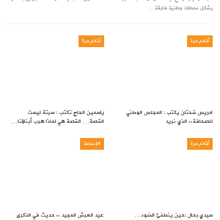
يشكل محطات وطنية فارقة…
أقلام حرة
أقلام حرة
ادريس شحتان يكتب : المجلس الوطني
ياسمين الحاج تكتب : سبتة ليست
للصحافة.. الذي نريد
القصة… القصة هي لماذا هرب أبناؤنا…
أقلام حرة
24 ساعة
سيدي رحال :حين ينطفئ الضوء…
عيد العرش المجيد .. حديث في الذكرى