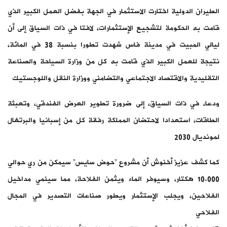
الطيران الدولية اختارت الاستثمار في الجهة بفضل العمل الكبير الذي
قامت به الحكومة لتشجيع الإستثمارات، لافتا في ذات السياق إلى أن
ليالي المبيت في مدينة فاس شهدت تطورا بنسبة 38 في المائة،
نتيجة للعمل الكبير الذي قامت به كل من وزارة السياحة والصناعة
التقليدية والاقتصاد الاجتماعي والتضامني ووزارة النقل واللوجستيك
ودعا، في ذات السياق، إلى ضرورة تطوير العرض الفندقي، وتعبئة
الطاقات، استعدادا لاحتضان المملكة رفقة كل من إسبانيا والبرتغال
لمونديال 2030
كما كشف عزيز أخنوش أن مشروع “حوض سايس” سيمكن من ري حوالي
10.000 هكتار، وسيوفر الماء ويثمن الفلاحة، مما سينمي مداخيل
الفلاحين، ويجلب الإستثمار ويطور صناعات التصدير في المجال
الفلاحي