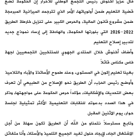
قال عزيز أخنوش رئيس التجمع الوطني للأحرار إن الحكومة تضع
قضية التعليم ضمن أولوياتها، الأمر الذي تترجمه الميزانية المبرمجة
ضمن مشروع قانون المالية، والحرص الكبير على تنزيل خارطة الطريق
2022-2026 التي بلورتها الحكومة، والهادفة إلى إرساء نموذج جديد
لتدبير إصلاح التعليم
وأضاف أخنوش خلال المنتدى الجهوي للمنتخبين التجمعيين لجهة
فاس مكناس قائلاً
بغينا تعليم إكون في المستوى، وعند طموح الأساتذة والآباء والتلاميذ
وأوضح رئيس الحزب، أن الطريق نحو الإصلاح من الطبيعي أن تعرف
بعض التحديات والإشكاليات، مؤكداً حرص الحكومة على مواجهتها، وذكر
في هذا الصدد بدعوته للنقابات التعليمية الأكثر تمثيلية لجلسة
حوار، يوم الاثنين المقبل
وتابع مسترسلاً نتمناو من الله أن الطريق تكون سهلة من أجل
الاشتغال الجاد، لإيجاد حلول تفيد الجميع التلميذ والأستاذ، وأنا متفائل