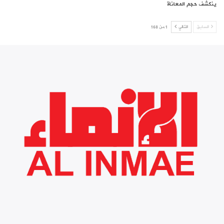
ينكشف حجم المعاناة
السابق
التالي
1 من 168