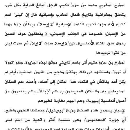
المؤرخ المغربي محمد بن عزوز حكيم، الرجل البالغ الدراية بكل شيء
يتعلق بجغرافية وتاريخ شمال المغرب وإسبانيا، قال إن ”ليلى” اسم
كاذب، لأنه مجرد تحوير للكلمة الإسبانية ”لا إيسلا”، وبما أن جزءا مهما
من الإسبان، خصوصا في الجانب الإسباني، لا ينطقون حرف السين
بقوة، وفق اللكنة الأندلسية، فإن”لا إيسلا صارت ”لا إيلا”، ثم صارت ليلى
من كثرة ترديدها
المؤرخ بن عزوز حكيم أتى باسم تاريخي موثق لهذه الجزيرة، وهو ”تورة”
أو ثورة”، واستشهد في ذلك بوثائق وحجج من القرون الماضية، أيام لم
يكن أحد يناقش في انتماء هذا المكان إلى أصله، وأصله هم السكان
المحيطون به، والسكان المحيطون به هم ”جْبالة”، وهم يتحدرون من
أصول أندلسية إيبيرية، وهم اليوم مغاربة كغيرهم
الإسبان يسمون هذه الصخرة جزيرة ”بيريخيل”، ومعناها اللغوي واضح،
أي جزيرة ”المعدنوس”، وهي تسمية أكثر واقعية من اسم ليلى
الغامض. أما لماذا حملت هذه الصخرة اسم المعدنوس فلأنها كانت في