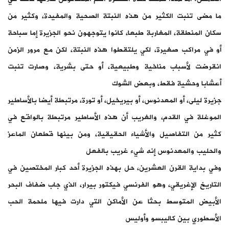
ما مضى تنبت الكثير من هذه النبتة الصحية والمفيدة، وكثير من
سكان المنطقة، المغاربة طبعا، كانوا يتوجهون نحو الجزيرة إما سباحة
أو في مراكب صغيرة، لكي يلتقطوا هذه النبتة، لكن مع مرور الزمن
انقرضت لأسباب مناخية وطبيعية، أو حتى بشرية، وصارت تنبت
أعشابا وحشية فقط، وبعض الشوك
جزيرة ليلى، أو المعدنوس، أو بيريخيل، أو تورة، مرتبطة أيضا بالأساطير
الموغلة في القدم، والغريب أن هذه الأساطير مرتبطة بالواقع في
كثير من التفاصيل والأشياء الحقيقية، ومن بينها قطعان الماعز
والحليب والمعدنوس إنه شيء غريب بالفعل
وفي بداية القرن العشرين، حل بهذه الجزيرة أحد كبار المختصين في
التاريخ الإغريقي، وهو الفرنسي فيكتور بيرار، الذي جاب ضفاف البحر
الأبيض المتوسط بحثا عن الأماكن التي دارت فيها ملحمة الحب
الأسطوري بين كاليبسو وأوليس