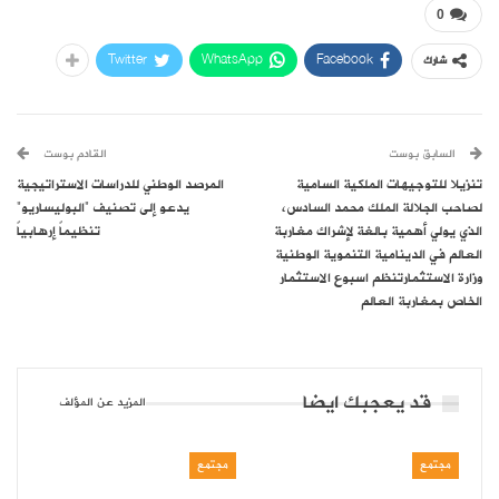
0
Twitter
WhatsApp
Facebook
شارك
السابق بوست
القادم بوست
تنزيلا للتوجيهات الملكية السامية
المرصد الوطني للدراسات الاستراتيجية
لصاحب الجلالة الملك محمد السادس،
يدعو إلى تصنيف “البوليساريو”
الذي يولي أهمية بالغة لإشراك مغاربة
تنظيماً إرهابياً
العالم في الدينامية التنموية الوطنية
وزارة الاستثمارتنظم اسبوع الاستثمار
الخاص بمغاربة العالم
قد يعجبك ايضا
المزيد عن المؤلف
مجتمع
مجتمع