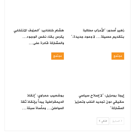
زهير أصدور: “الأحزاب مطالبة
هشام خلفادير: “العزوف الانتخابي
بتقديم حصيلة… لا وعود جديدة.”
يكرس بقاء نفس الوجوه…
والمشاركة قادرة على…
مجتمع
مجتمع
إيجة بومزيل: “لا إصلاح سياسي
بوشعيب حمراوي: “إنقاذ
حقيقي دون تجديد النخب وتعزيز
الديمقراطية يبدأ بإنقاذ ثقة
المشاركة”
المواطن… ومأساة سبتة…
السابق
التالي