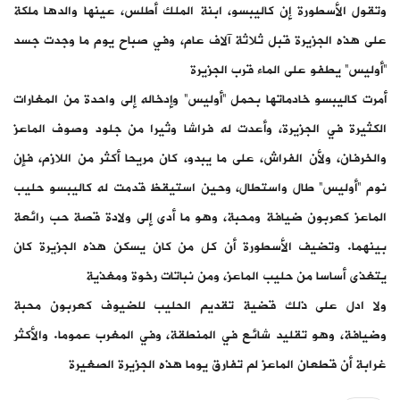
وتقول الأسطورة إن كاليبسو، ابنة الملك أطلس، عينها والدها ملكة
على هذه الجزيرة قبل ثلاثة آلاف عام، وفي صباح يوم ما وجدت جسد
”أوليس” يطفو على الماء قرب الجزيرة
أمرت كاليبسو خادماتها بحمل ”أوليس” وإدخاله إلى واحدة من المغارات
الكثيرة في الجزيرة، وأعدت له فراشا وثيرا من جلود وصوف الماعز
والخرفان، ولأن الفراش، على ما يبدو، كان مريحا أكثر من اللازم، فإن
نوم ”أوليس” طال واستطال، وحين استيقظ قدمت له كاليبسو حليب
الماعز كعربون ضيافة ومحبة، وهو ما أدى إلى ولادة قصة حب رائعة
بينهما. وتضيف الأسطورة أن كل من كان يسكن هذه الجزيرة كان
يتغذى أساسا من حليب الماعز، ومن نباتات رخوة ومغذية
ولا ادل على ذلك قضية تقديم الحليب للضيوف كعربون محبة
وضيافة، وهو تقليد شائع في المنطقة، وفي المغرب عموما. والأكثر
غرابة أن قطعان الماعز لم تفارق يوما هذه الجزيرة الصغيرة