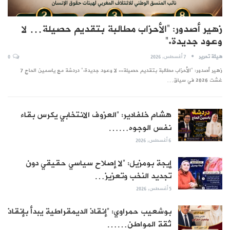
زهير أصدور: “الأحزاب مطالبة بتقديم حصيلة… لا
وعود جديدة.”
هيئة تحرير
7 أغسطس, 2026
0
زهير أصدور: "الأحزاب مطالبة بتقديم حصيلة... لا وعود جديدة." دردشة مع ياسمين الحاج 7
غشت 2026 في سياق…
هشام خلفادير: “العزوف الانتخابي يكرس بقاء
نفس الوجوه……
6 أغسطس, 2026
إيجة بومزيل: “لا إصلاح سياسي حقيقي دون
تجديد النخب وتعزيز…
5 أغسطس, 2026
بوشعيب حمراوي: “إنقاذ الديمقراطية يبدأ بإنقاذ
ثقة المواطن……