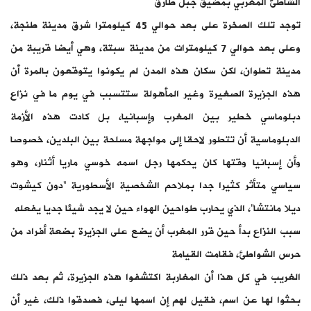
الشاطئ المغربي بمضيق جبل طارق
توجد تلك الصخرة على بعد حوالي 45 كيلومترا شرق مدينة طنجة،
وعلى بعد حوالي 7 كيلومترات من مدينة سبتة، وهي أيضا قريبة من
مدينة تطوان، لكن سكان هذه المدن لم يكونوا يتوقعون بالمرة أن
هذه الجزيرة الصغيرة وغير المأهولة ستتسبب في يوم ما في نزاع
دبلوماسي خطير بين المغرب وإسبانيا، بل كادت هذه الأزمة
الدبلوماسية أن تتطور لاحقا إلى مواجهة مسلحة بين البلدين، خصوصا
وأن إسبانيا وقتها كان يحكمها رجل اسمه خوسي ماريا أثنار، وهو
سياسي متأثر كثيرا جدا بملاحم الشخصية الأسطورية ”دون كيشوت
ديلا مانتشا”، الذي يحارب طواحين الهواء حين لا يجد شيئا جديا يفعله
سبب النزاع بدأ حين قرر المغرب أن يضع على الجزيرة بضعة أفراد من
حرس الشواطئ، فقامت القيامة
الغريب في كل هذا أن المغاربة اكتشفوا هذه الجزيرة، ثم بعد ذلك
بحثوا لها عن اسم، فقيل لهم إن اسمها ليلى، فصدقوا ذلك، غير أن