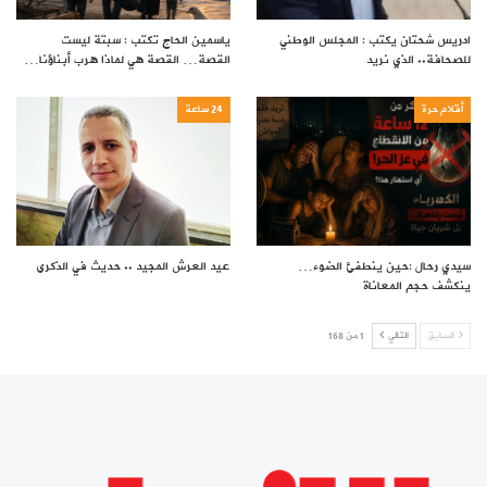
ادريس شحتان يكتب : المجلس الوطني
ياسمين الحاج تكتب : سبتة ليست
للصحافة.. الذي نريد
القصة… القصة هي لماذا هرب أبناؤنا…
أقلام حرة
24 ساعة
سيدي رحال :حين ينطفئ الضوء…
عيد العرش المجيد .. حديث في الذكرى
ينكشف حجم المعاناة
السابق
التالي
1 من 168