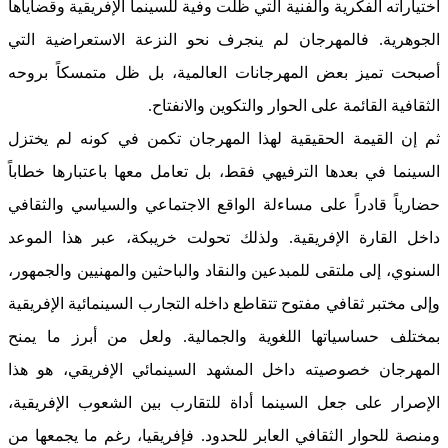
اختياراته الفكرية والفنية التي ظلت وفية للسينما الإفريقية وقضاياها
الجوهرية. فالمهرجان لم ينجرف نحو النزعة الاستعراضية التي
أصبحت تميز بعض المهرجانات العالمية، بل ظل متمسكاً بروحه
الثقافية القائمة على الحوار والتكوين والانفتاح.
ثم إن القيمة الحقيقية لهذا المهرجان تكمن في كونه لم يختزل
السينما في بعدها الترفيهي فقط، بل تعامل معها باعتبارها خطاباً
حضارياً قادراً على مساءلة الواقع الاجتماعي والسياسي والثقافي
داخل القارة الإفريقية. ولذلك تحولت خريبكة، عبر هذا الموعد
السنوي، إلى ملتقى للمبدعين والنقاد والباحثين والمهنيين والجمهور،
وإلى مختبر ثقافي مفتوح تتقاطع داخله التجارب السينمائية الإفريقية
بمختلف حساسياتها اللغوية والجمالية. ولعل من أبرز ما يمنح
المهرجان خصوصيته داخل المشهد السينمائي الإفريقي، هو هذا
الإصرار على جعل السينما أداة للتقارب بين الشعوب الإفريقية،
ومنصة للحوار الثقافي العابر للحدود. فإفريقيا، رغم ما يجمعها من