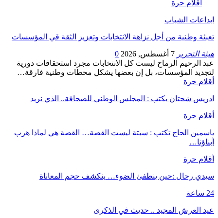
أقلام حرة
ابداعات الشباب
تعبئة وطنية من أجل نزاهة الانتخابات وتعزيز الثقة قي المؤسسات
هيئة التحرير
7 أغسطس, 2026
0
عبد الرحيم الرماح ليست كل الانتخابات مجرد استحقاقات دورية
لتجديد المؤسسات، بل إن بعضها يشكل محطات وطنية فارقة…
أقلام حرة
ادريس شحتان يكتب : المجلس الوطني للصحافة.. الذي نريد
أقلام حرة
ياسمين الحاج تكتب : سبتة ليست القصة… القصة هي لماذا هرب
أبناؤنا…
أقلام حرة
سيدي رحال :حين ينطفئ الضوء… ينكشف حجم المعاناة
24 ساعة
عيد العرش المجيد .. حديث في الذكرى