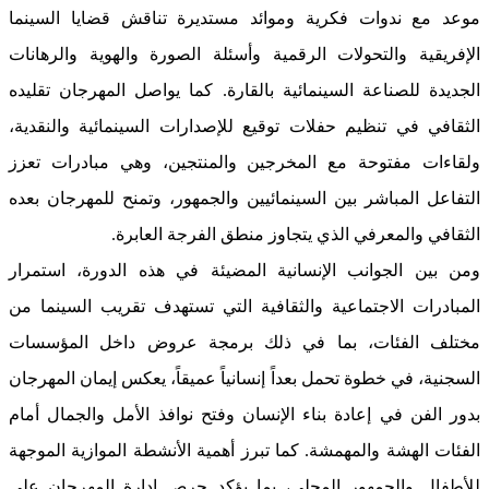
موعد مع ندوات فكرية وموائد مستديرة تناقش قضايا السينما
الإفريقية والتحولات الرقمية وأسئلة الصورة والهوية والرهانات
الجديدة للصناعة السينمائية بالقارة. كما يواصل المهرجان تقليده
الثقافي في تنظيم حفلات توقيع للإصدارات السينمائية والنقدية،
ولقاءات مفتوحة مع المخرجين والمنتجين، وهي مبادرات تعزز
التفاعل المباشر بين السينمائيين والجمهور، وتمنح للمهرجان بعده
الثقافي والمعرفي الذي يتجاوز منطق الفرجة العابرة.
ومن بين الجوانب الإنسانية المضيئة في هذه الدورة، استمرار
المبادرات الاجتماعية والثقافية التي تستهدف تقريب السينما من
مختلف الفئات، بما في ذلك برمجة عروض داخل المؤسسات
السجنية، في خطوة تحمل بعداً إنسانياً عميقاً، يعكس إيمان المهرجان
بدور الفن في إعادة بناء الإنسان وفتح نوافذ الأمل والجمال أمام
الفئات الهشة والمهمشة. كما تبرز أهمية الأنشطة الموازية الموجهة
للأطفال والجمهور المحلي، بما يؤكد حرص إدارة المهرجان على