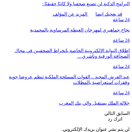
البرامج الذكية لن تصنع صحفيا ولا كاتبًا حقيقيًا :
قد يعجبك ايضا
المزيد عن المؤلف
24 ساعة
نجاح جماهيري لمهرجان العيطة المرساوية بالمحمدية
24 ساعة
إطلاق البوابة الإلكترونية الخاصة بانخراط الصحفيين في مجال
الصحافة الورقية وناشري…
24 ساعة
عيد العرش المجيد .. القوات المسلحة الملكية تنظم عروضا جوية
وقفزات استعراضية بالمظلات
24 ساعة
جلالة الملك يستقبل والي بنك المغرب
السابق
التالي
اترك رد
لن يتم نشر عنوان بريدك الإلكتروني.