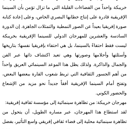
خريبكة واحداً من الفضاءات القليلة التي ما تزال تؤمن بأن السينما
الإفريقية قادرة على إنتاج خطابها البصري الخاص، وعلى إعادة كتابة
صورة إفريقيا بعيداً عن الصور النمطية والتمثلات الجاهزة. إن الدورة
السادسة والعشرين للمهرجان الدولي للسينما الإفريقية بخريبكة
ليست فقط احتفاءً بالسينما، بل هي احتفاء بإفريقيا نفسها؛ بتاريخها
وأسئلتها وأحلامها وصورتها وهي تعيد اكتشاف ذاتها عبر الفن
والجمال والذاكرة. ولذلك يظل هذا الموعد السينمائي العريق واحداً
من أهم الجسور الثقافية التي تربط شعوب القارة ببعضها البعض،
وتفتح أمام السينما الإفريقية أفقاً جديداً نحو مزيد من الإشعاع
والحضور الكوني.
مهرجان خريبكة: من تظاهرة سينمائية إلى مؤسسة ثقافية إفريقية:
لقد استطاع هذا المهرجان، عبر مساره الطويل، أن يتحول من
تظاهرة سينمائية محلية إلى فضاء ثقافي إفريقي واسع التأثير، بفضل