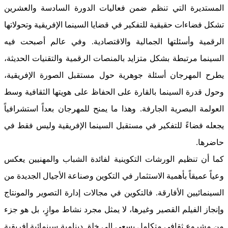
المستديرة التي تنظم ضمن فعاليات الدورة السادسة والعشرين
تشكل فضاءات حقيقية للتفكير في قضايا السينما الإفريقية وتحولاتها
الرقمية وأسئلتها الجمالية والاقتصادية. وفي عالم أصبحت فيه
السينما مرتبطة بشكل متزايد بالمنصات الرقمية والتقنيات الحديثة،
يطرح المهرجان أسئلة جوهرية حول مستقبل الصورة الإفريقية،
وحول قدرة السينما بالقارة على الحفاظ على هويتها الثقافية وسط
العولمة البصرية الجارفة. وهذا ما يمنح للمهرجان بعداً استشرافياً
يجعله فضاءً للتفكير في مستقبل السينما الإفريقية وليس فقط في
حاضرها.
كما أن تنظيم الورشات التكوينية لفائدة الشباب والمهنيين يعكس
وعياً عميقاً بأهمية الاستثمار في التكوين وصناعة الأجيال الجديدة من
السينمائيين الأفارقة. فالتكوين في مجالات إدارة التصوير والمونتاج
وإنجاز الفيلم القصير وغيرها، لا يمثل مجرد نشاط موازٍ، بل هو جزء
من مشروع ثقافي متكامل يسعى إلى خلق دينامية سينمائية إفريقية