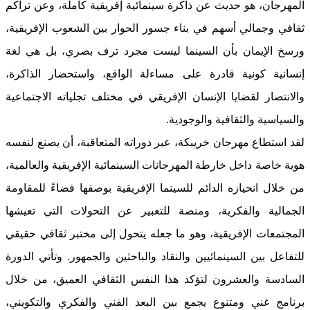
المهرجان، هو حديث عن ذاكرة سينمائية إفريقية كاملة، وعن تراكم
ثقافي وجمالي أسهم في بناء جسور الحوار بين الشعوب الإفريقية،
ورسخ الإيمان بأن السينما ليست مجرد ترف بصري، بل هي لغة
إنسانية كونية قادرة على مساءلة الواقع، واستحضار الذاكرة،
والانتصار لقضايا الإنسان الإفريقي في مختلف تجلياته الاجتماعية
والسياسية والثقافية والوجودية.
لقد استطاع مهرجان خريبكة، عبر دوراته المتعاقبة، أن يصنع لنفسه
هوية خاصة داخل خارطة المهرجانات السينمائية الإفريقية والعالمية،
من خلال انحيازه الدائم للسينما الإفريقية بوصفها فضاءً للمقاومة
الجمالية والفكرية، ومنصة للتعبير عن التحولات التي تعيشها
المجتمعات الإفريقية، وهو ما جعله يتحول إلى مختبر ثقافي حقيقي
للتفاعل بين السينمائيين والنقاد والباحثين والجمهور. وتأتي الدورة
السادسة والعشرون لتؤكد هذا النفس الثقافي العميق، من خلال
برنامج غني ومتنوع يجمع بين البعد الفني والفكري والتكويني،