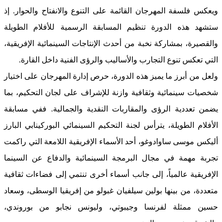
ويعكس فلسفة المهرجان القائمة على التنوع والانفتاح والحوار. إذ
ستشهد هذه الدورة تنظيم المسابقة الرسمية للأفلام الطويلة
والقصيرة، بمشاركة نخبة من أحدث الإنتاجات السينمائية الإفريقية،
التي تعكس تنوع التجارب والأساليب والرؤى الفنية داخل القارة.
ولعل من أبرز ما يميز هذه الدورة، حرص إدارة المهرجان على اختيار
شخصيات سينمائية وثقافية وازنة للإشراف على لجان التحكيم، بما
يضمن تعددية الرؤى والمقاربات النقدية والجمالية. ففي مسابقة
الأفلام الطويلة، يترأس لجنة التحكيم السينمائي البوركينابي البارز
أليكس موسى ساوادوغو، أحد الأسماء الإفريقية اللامعة التي راكمت
تجربة مهمة في مجال البرمجة السينمائية والدفاع عن السينما
الإفريقية عالمياً، إلى جانب أسماء أخرى تنتمي إلى فضاءات ثقافية
متعددة، من بينها بولين سيلفيان غبولو من إفريقيا الوسطى، وسعاد
حسين ممثلة لفرنسا وجيبوتي، وليونس نجابو من بوروندي،