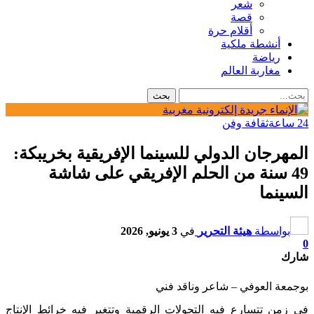
شعر
قصة
أقلام حرة
أنشطة ملكية
رياضة
مغاربة العالم
24 ساعة
ثقافة وفن
المهرجان الدولي للسينما الإفريقية بخريبكة:
49 سنة من الحلم الإفريقي على شاشة
السينما
بواسطة
هيئة التحرير
في
3 يونيو, 2026
0
شارك
بوجمعة العوفي – شاعر وناقد فني
في زمن تتسارع فيه التحولات الرقمية وتتغير فيه خرائط الإنتاج