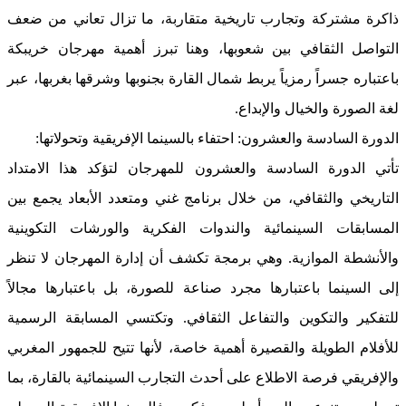
ذاكرة مشتركة وتجارب تاريخية متقاربة، ما تزال تعاني من ضعف
التواصل الثقافي بين شعوبها، وهنا تبرز أهمية مهرجان خريبكة
باعتباره جسراً رمزياً يربط شمال القارة بجنوبها وشرقها بغربها، عبر
لغة الصورة والخيال والإبداع.
الدورة السادسة والعشرون: احتفاء بالسينما الإفريقية وتحولاتها:
تأتي الدورة السادسة والعشرون للمهرجان لتؤكد هذا الامتداد
التاريخي والثقافي، من خلال برنامج غني ومتعدد الأبعاد يجمع بين
المسابقات السينمائية والندوات الفكرية والورشات التكوينية
والأنشطة الموازية. وهي برمجة تكشف أن إدارة المهرجان لا تنظر
إلى السينما باعتبارها مجرد صناعة للصورة، بل باعتبارها مجالاً
للتفكير والتكوين والتفاعل الثقافي. وتكتسي المسابقة الرسمية
للأفلام الطويلة والقصيرة أهمية خاصة، لأنها تتيح للجمهور المغربي
والإفريقي فرصة الاطلاع على أحدث التجارب السينمائية بالقارة، بما