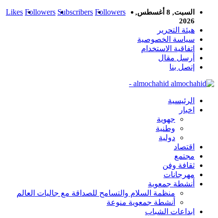
Likes
Followers
Subscribers
Followers
السبت, 8 أغسطس,
2026
هيئة التحرير
سياسة الخصوصية
اتفاقية الاستخدام
أرسل مقال
إتصل بنا
almochahid -
الرئيسية
اخبار
جهوية
وطنية
دولية
اقتصاد
مجتمع
ثقافة وفن
مهرجانات
أنشطة جمعوية
منظمة السلام والتسامح للصداقة مع جاليات العالم
أنشطة جمعوية منوعة
ابداعات الشباب