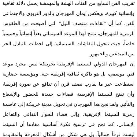
تقريب الفن السابع من الفئات الهشة والمهمشة يحمل دلالة ثقافية
وإنسانية كبيرة، ويعكس إيمان المهرجان بالدور التربوي والاجتماعي
للفن. كما أن “لقاءات منتصف الليل” التي أصبحت من الطقوس
الرمزية للمهرجان، تمنح لهذا الموعد السينمائي بعداً إنسانياً وحميمياً
خاصاً، حيث تتحول النقاشات السينمائية إلى لحظات للتبادل الحر
بين المبدعين والجمهور.
إن المهرجان الدولي للسينما الإفريقية بخريبكة ليس مجرد موعد
فني موسمي، بل هو ذاكرة ثقافية إفريقية حية، ومؤسسة حضارية
استطاعت عبر ما يقارب نصف قرن أن تدافع عن صورة إفريقيا،
وأن تفتح للسينما الإفريقية فضاءات جديدة للحضور والإشعاع
والتأثير. ولقد نجح هذا المهرجان في تحويل مدينة خريبكة إلى عاصمة
رمزية للسينما الإفريقية، وإلى فضاء للحوار الثقافي والتفاعل
الإنساني، كما نجح في ترسيخ فكرة أساسية مفادها أن السينما
ليست ترفاً جمالياً، بل هي شكل من أشكال المعرفة والمقاومة