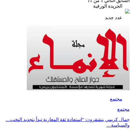
السابق
التالي
1 من 11
الجريدة الورقية
عدد جدبد
مجتمع
مجتمع
جمال كريمي بنشقرون: “استعادة ثقة المغاربة تبدأ بتجديد النخب…
والسياسة…